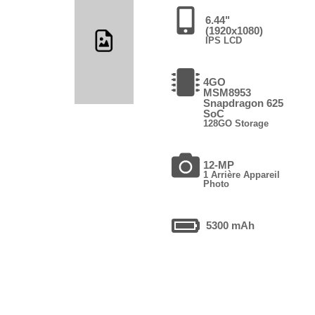
6.44"
(1920x1080)
IPS LCD
4GO
MSM8953
Snapdragon 625
SoC
128GO Storage
12-MP
1 Arrière Appareil
Photo
5300 mAh