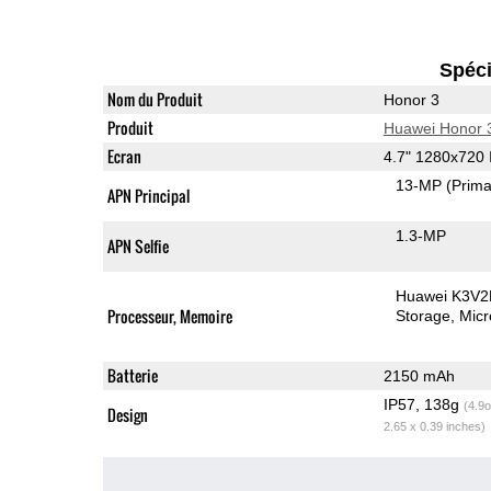
Spéci
Nom du Produit
Honor 3
Produit
Huawei Honor 
Ecran
4.7" 1280x720
13-MP
(Prima
APN Principal
1.3-MP
APN Selfie
Huawei K3V2
Processeur, Memoire
Storage
Mic
Batterie
2150 mAh
IP57, 138g
(4.9o
Design
2.65 x 0.39 inches)