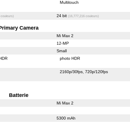
Multitouch
24 bit
 couleurs)
(16,777,216 couleurs)
Primary Camera
Mi Max 2
12-MP
Small
 HDR
photo HDR
2160p/30fps
720p/120fps
Batterie
Mi Max 2
5300 mAh