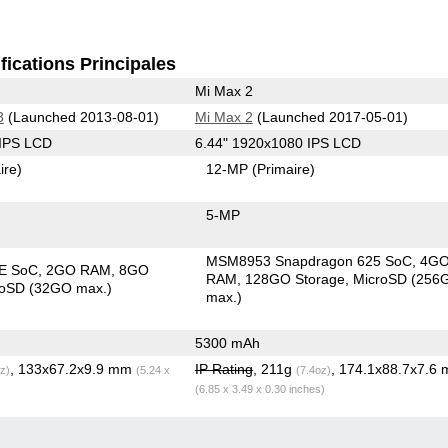
fications Principales
Mi Max 2
3
(Launched 2013-08-01)
Mi Max 2
(Launched 2017-05-01)
 IPS LCD
6.44" 1920x1080 IPS LCD
ire)
12-MP
(Primaire)
5-MP
MSM8953 Snapdragon 625 SoC
4G
E SoC
2GO RAM
8GO
RAM
128GO Storage
MicroSD (256
roSD (32GO max.)
max.)
5300 mAh
, 133x67.2x9.9 mm
IP Rating
, 211g
, 174.1x88.7x7.6
z)
(5.24 x
(7.4oz)
(6.85 x 3.49 x 0.30 inches)