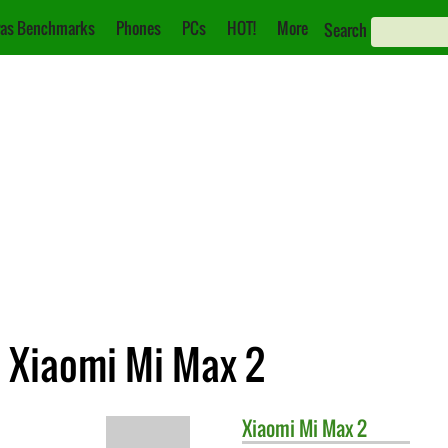
as Benchmarks
Phones
PCs
HOT!
More
Search
 Xiaomi Mi Max 2
Xiaomi
Mi Max 2