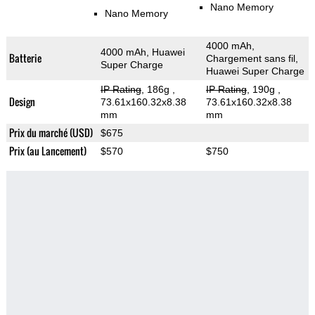
Nano Memory
Nano Memory
4000 mAh,
4000 mAh, Huawei
Batterie
Chargement sans fil,
Super Charge
Huawei Super Charge
IP Rating
, 186g
,
IP Rating
, 190g
,
Design
73.61x160.32x8.38
73.61x160.32x8.38
mm
mm
Prix du marché (USD)
$675
Prix (au Lancement)
$570
$750