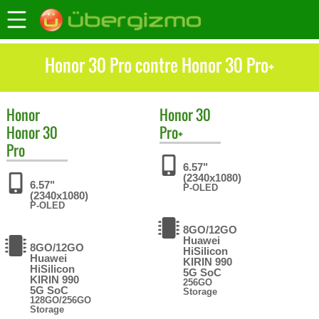
Honor 30 Pro contre Honor 30 Pro+
Honor
Honor
30
Honor 30
Pro+
Pro
6.57"
(2340x1080)
6.57"
P-OLED
(2340x1080)
P-OLED
8GO/12GO
Huawei
8GO/12GO
HiSilicon
Huawei
KIRIN 990
HiSilicon
5G SoC
KIRIN 990
256GO
5G SoC
Storage
128GO/256GO
Storage