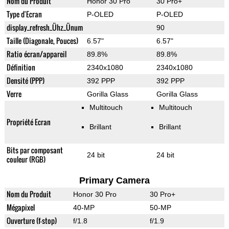
Nom du Produit
Honor 30 Pro
30 Pro+
Type d'Ecran
P-OLED
P-OLED
display_refresh_Ühz_Ünum
90
Taille (Diagonale, Pouces)
6.57"
6.57"
Ratio écran/appareil
89.8%
89.8%
Définition
2340x1080
2340x1080
Densité (PPP)
392 PPP
392 PPP
Verre
Gorilla Glass
Gorilla Glass
Multitouch
Multitouch
Propriété Ecran
Brillant
Brillant
Bits par composant
24 bit
24 bit
couleur (RGB)
Primary Camera
Nom du Produit
Honor 30 Pro
30 Pro+
Mégapixel
40-MP
50-MP
Ouverture (f-stop)
f/1.8
f/1.9