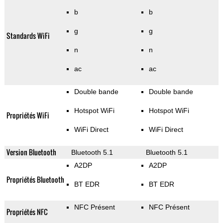
b
b
g
g
Standards WiFi
n
n
ac
ac
Double bande
Double bande
Hotspot WiFi
Hotspot WiFi
Propriétés WiFi
WiFi Direct
WiFi Direct
Version Bluetooth
Bluetooth 5.1
Bluetooth 5.1
A2DP
A2DP
Propriétés Bluetooth
BT EDR
BT EDR
NFC Présent
NFC Présent
Propriétés NFC