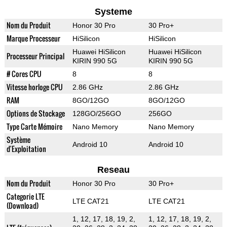
Systeme
Nom du Produit
Honor 30 Pro
30 Pro+
Marque Processeur
HiSilicon
HiSilicon
Huawei HiSilicon
Huawei HiSilicon
Processeur Principal
KIRIN 990 5G
KIRIN 990 5G
# Cores CPU
8
8
Vitesse horloge CPU
2.86 GHz
2.86 GHz
RAM
8GO/12GO
8GO/12GO
Options de Stockage
128GO/256GO
256GO
Type Carte Mémoire
Nano Memory
Nano Memory
Système
Android 10
Android 10
d'Exploitation
Reseau
Nom du Produit
Honor 30 Pro
30 Pro+
Categorie LTE
LTE CAT21
LTE CAT21
(Download)
1, 12, 17, 18, 19, 2,
1, 12, 17, 18, 19, 2,