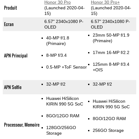
Honor 30 Pro
Honor 30 Pro+
Produit
(Launched 2020-04-
(Launched 2020-04-
15)
15)
6.57" 2340x1080 P-
6.57" 2340x1080 P-
Ecran
OLED
OLED
23mm 50-MP f/1.9
40-MP f/1.8
(Primaire)
(Primaire)
17mm 16-MP f/2.2
APN Principal
8-MP f/3.4
125mm 8-MP f/3.4
0.5-MP
+ToF Sensor
+OIS
32-MP f/2
32-MP f/2
APN Selfie
Huawei HiSilicon
Huawei HiSilicon
KIRIN 990 5G SoC
KIRIN 990 5G SoC
8GO/12GO RAM
8GO/12GO RAM
Processeur, Memoire
128GO/256GO
256GO Storage
Storage