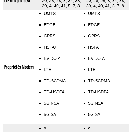
LTE (fréquences)
20, 26, 28, 3, 34, 38,
20, 26, 28, 3, 34, 38,
39, 4, 40, 41, 5, 7, 8
39, 4, 40, 41, 5, 7, 8
UMTS
UMTS
EDGE
EDGE
GPRS
GPRS
HSPA+
HSPA+
EV-DO A
EV-DO A
Propriétés Modem
LTE
LTE
TD-SCDMA
TD-SCDMA
TD-HSDPA
TD-HSDPA
5G NSA
5G NSA
5G SA
5G SA
a
a