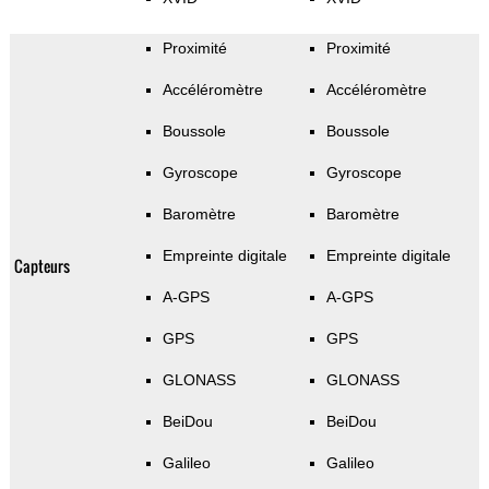
Proximité
Proximité
Accéléromètre
Accéléromètre
Boussole
Boussole
Gyroscope
Gyroscope
Baromètre
Baromètre
Empreinte digitale
Empreinte digitale
Capteurs
A-GPS
A-GPS
GPS
GPS
GLONASS
GLONASS
BeiDou
BeiDou
Galileo
Galileo