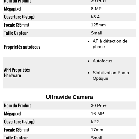
Nom du Produit
30 Pro+
Mégapixel
8-MP
Ouverture (f-stop)
f/3.4
Focale (35mm)
125mm
Taille Capteur
Small
AF à détection de
Propriétés autofocus
phase
Autofocus
APN Propriétés
Stabilization Photo
Hardware
Optique
Ultrawide Camera
Nom du Produit
30 Pro+
Mégapixel
16-MP
Ouverture (f-stop)
f/2.2
Focale (35mm)
17mm
Taille Capteur
Small