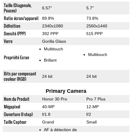
Taille (Diagonale,
6.57"
5.7"
Pouces)
Ratio écran/appareil
89.8%
73.8%
Définition
2340x1080
2560x1440
Densité (PPP)
392 PPP
515 PPP
Verre
Gorilla Glass
Multitouch
Multitouch
Propriété Ecran
Brillant
Bits par composant
24 bit
24 bit
couleur (RGB)
Primary Camera
Nom du Produit
Honor 30 Pro
Pro 7 Plus
Mégapixel
40-MP
12-MP
Ouverture (f-stop)
f/1.8
f/2
Taille Capteur
Grand
Small
AF à détection de