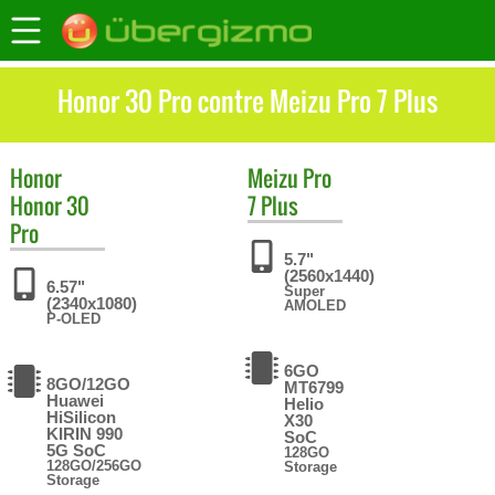
Honor 30 Pro contre Meizu Pro 7 Plus
Honor
Meizu
Pro
Honor 30
7 Plus
Pro
5.7"
(2560x1440)
6.57"
Super
(2340x1080)
AMOLED
P-OLED
6GO
8GO/12GO
MT6799
Huawei
Helio
HiSilicon
X30
KIRIN 990
SoC
5G SoC
128GO
128GO/256GO
Storage
Storage