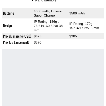
Nano Memory
4000 mAh, Huawei
Batterie
3500 mAh
Super Charge
IP Rating
, 186g
,
IP Rating
, 170g
,
Design
73.61x160.32x8.38
157.3x77.2x7.3 mm
mm
Prix du marché (USD)
$675
$385
Prix (au Lancement)
$570