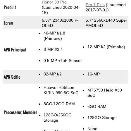
Honor 30 Pro
Pro 7 Plus
(Launched
Produit
(Launched 2020-04-
2017-07-01)
15)
6.57" 2340x1080 P-
5.7" 2560x1440 Super
Ecran
OLED
AMOLED
40-MP f/1.8
(Primaire)
12-MP f/2
(Primaire)
APN Principal
8-MP f/3.4
0.5-MP
+ToF Sensor
32-MP f/2
16-MP
APN Selfie
Huawei HiSilicon
MT6799 Helio X30
KIRIN 990 5G SoC
SoC
8GO/12GO RAM
6GO RAM
Processeur, Memoire
128GO/256GO
128GO Storage
Storage
None