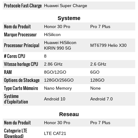
Protocole Fast-Charge
Huawei Super Charge
Systeme
Nom du Produit
Honor 30 Pro
Pro 7 Plus
Marque Processeur
HiSilicon
Huawei HiSilicon
Processeur Principal
MT6799 Helio X30
KIRIN 990 5G
# Cores CPU
8
Vitesse horloge CPU
2.86 GHz
2.6 GHz
RAM
8GO/12GO
6GO
Options de Stockage
128GO/256GO
128GO
Type Carte Mémoire
Nano Memory
None
Système
Android 10
Android 7.0
d'Exploitation
Reseau
Nom du Produit
Honor 30 Pro
Pro 7 Plus
Categorie LTE
LTE CAT21
(Download)