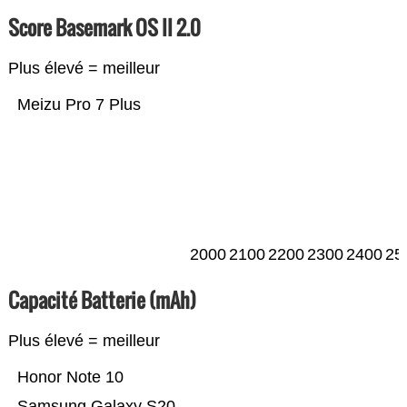
Score Basemark OS II 2.0
Plus élevé = meilleur
Meizu Pro 7 Plus
2000
2100
2200
2300
2400
25
Capacité Batterie (mAh)
Plus élevé = meilleur
Honor Note 10
Samsung Galaxy S20