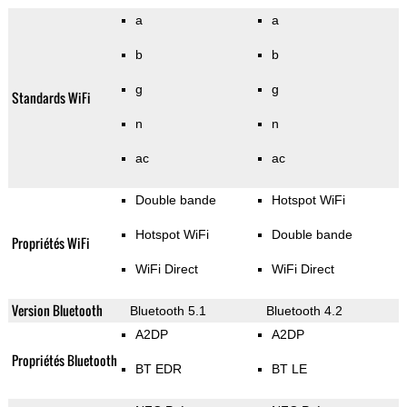
a
a
b
b
g
g
Standards WiFi
n
n
ac
ac
Double bande
Hotspot WiFi
Hotspot WiFi
Double bande
Propriétés WiFi
WiFi Direct
WiFi Direct
Version Bluetooth
Bluetooth 5.1
Bluetooth 4.2
A2DP
A2DP
Propriétés Bluetooth
BT EDR
BT LE