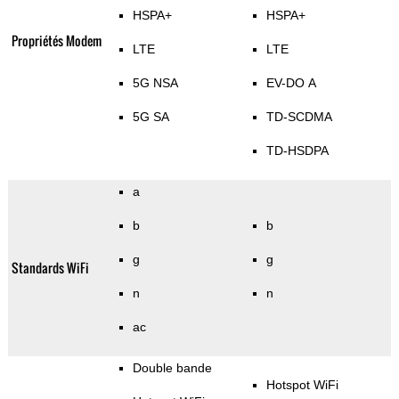
HSPA+
HSPA+
Propriétés Modem
LTE
LTE
5G NSA
EV-DO A
5G SA
TD-SCDMA
TD-HSDPA
a
b
b
g
g
Standards WiFi
n
n
ac
Double bande
Hotspot WiFi