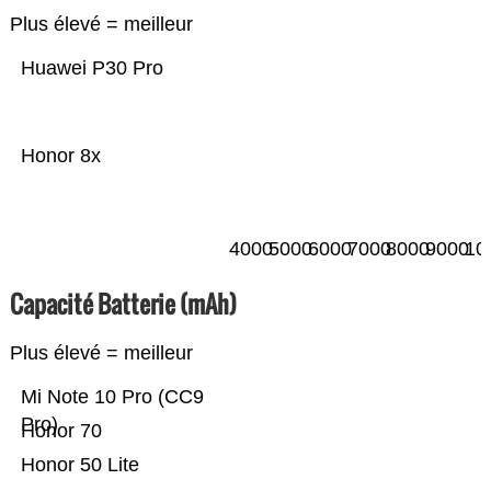
Plus élevé = meilleur
Huawei P30 Pro
Honor 8x
4000
5000
6000
7000
8000
9000
10
Capacité Batterie (mAh)
Plus élevé = meilleur
Mi Note 10 Pro (CC9
Pro)
Honor 70
Honor 50 Lite