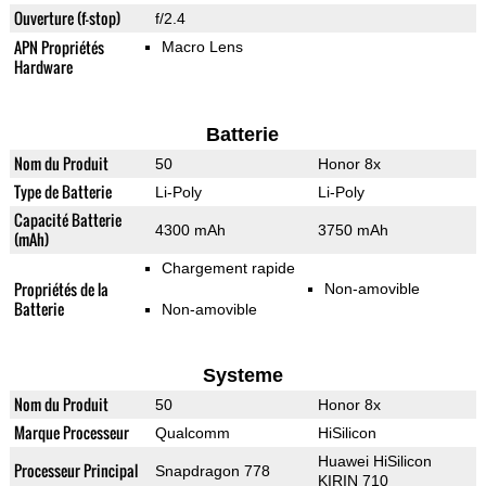
Ouverture (f-stop)
f/2.4
APN Propriétés
Macro Lens
Hardware
Batterie
Nom du Produit
50
Honor 8x
Type de Batterie
Li-Poly
Li-Poly
Capacité Batterie
4300 mAh
3750 mAh
(mAh)
Chargement rapide
Propriétés de la
Non-amovible
Batterie
Non-amovible
Systeme
Nom du Produit
50
Honor 8x
Marque Processeur
Qualcomm
HiSilicon
Huawei HiSilicon
Processeur Principal
Snapdragon 778
KIRIN 710