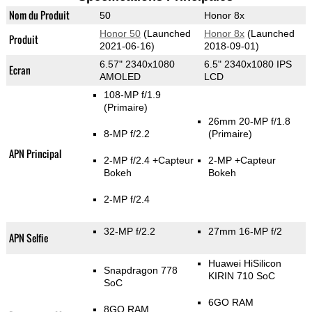
Nom du Produit
50
Honor 8x
Honor 50
(Launched
Honor 8x
(Launched
Produit
2021-06-16)
2018-09-01)
6.57" 2340x1080
6.5" 2340x1080 IPS
Ecran
AMOLED
LCD
108-MP f/1.9
(Primaire)
26mm 20-MP f/1.8
8-MP f/2.2
(Primaire)
APN Principal
2-MP f/2.4
+Capteur
2-MP
+Capteur
Bokeh
Bokeh
2-MP f/2.4
32-MP f/2.2
27mm 16-MP f/2
APN Selfie
Huawei HiSilicon
Snapdragon 778
KIRIN 710 SoC
SoC
6GO RAM
8GO RAM