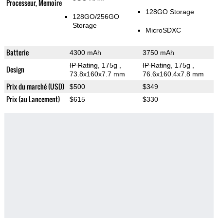
Processeur, Memoire
128GO Storage
128GO/256GO
Storage
MicroSDXC
Batterie
4300 mAh
3750 mAh
IP Rating
, 175g
,
IP Rating
, 175g
,
Design
73.8x160x7.7 mm
76.6x160.4x7.8 mm
Prix du marché (USD)
$500
$349
Prix (au Lancement)
$615
$330