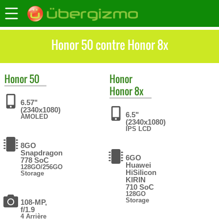
Honor 50 contre Honor 8x
Honor
50
Honor
Honor 8x
6.57"
(2340x1080)
6.5"
AMOLED
(2340x1080)
IPS LCD
8GO
Snapdragon
6GO
778 SoC
Huawei
128GO/256GO
HiSilicon
Storage
KIRIN
710 SoC
128GO
Storage
108-MP,
f/1.9
4 Arrière