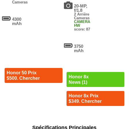
Cameras
20-MP,
f/1.8
2 Arrière
Cameras
4300
CAMERA
mAh
HW
score: 87
3750
mAh
Honor 50 Prix
Honor 8x
$500. Chercher
News (1)
Honor 8x Prix
$349. Chercher
Spécifications Principales