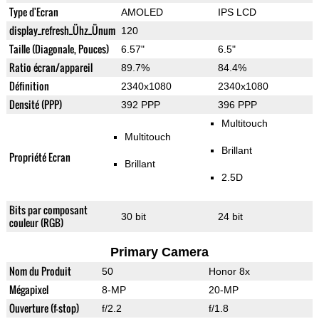
Type d'Ecran
AMOLED
IPS LCD
display_refresh_Ühz_Ünum
120
Taille (Diagonale, Pouces)
6.57"
6.5"
Ratio écran/appareil
89.7%
84.4%
Définition
2340x1080
2340x1080
Densité (PPP)
392 PPP
396 PPP
Multitouch
Multitouch
Brillant
Propriété Ecran
Brillant
2.5D
Bits par composant
30 bit
24 bit
couleur (RGB)
Primary Camera
Nom du Produit
50
Honor 8x
Mégapixel
8-MP
20-MP
Ouverture (f-stop)
f/2.2
f/1.8