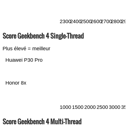
2300
2400
2500
2600
2700
2800
29
Score Geekbench 4 Single-Thread
Plus élevé = meilleur
Huawei P30 Pro
Honor 8x
1000
1500
2000
2500
3000
35
Score Geekbench 4 Multi-Thread