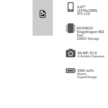
6.67"
(2376x1080)
IPS LCD
6GO/8GO
Snapdragon 662
SoC
128GO Storage
64-MP, f/1.9
4 Arrière Cameras
4300 mAh
Honor
SuperCharge