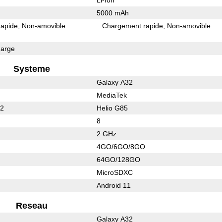
5000 mAh
rapide
Non-amovible
Chargement rapide
Non-amovible
arge
Systeme
Galaxy A32
MediaTek
62
Helio G85
8
2 GHz
4GO/6GO/8GO
64GO/128GO
MicroSDXC
Android 11
Reseau
Galaxy A32