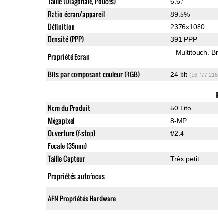
Taille (Diagonale, Pouces)
6.67"
Ratio écran/appareil
89.5%
Définition
2376x1080
Densité (PPP)
391 PPP
Multitouch
Br
Propriété Ecran
Bits par composant couleur (RGB)
24 bit
(16,777,216
Nom du Produit
50 Lite
Mégapixel
8-MP
Ouverture (f-stop)
f/2.4
Focale (35mm)
Taille Capteur
Très petit
Propriétés autofocus
APN Propriétés Hardware