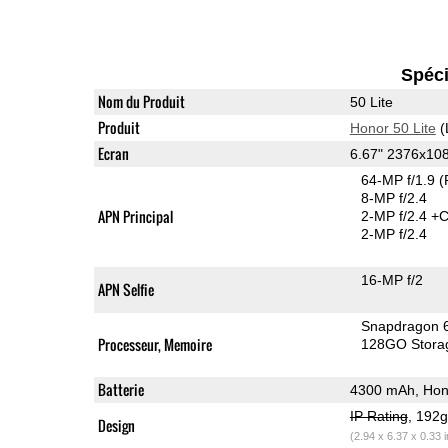
Spéci
Nom du Produit
50 Lite
Produit
Honor 50 Lite
(
Ecran
6.67" 2376x10
64-MP f/1.9
(
8-MP f/2.4
APN Principal
2-MP f/2.4
+C
2-MP f/2.4
16-MP f/2
APN Selfie
Snapdragon 
Processeur, Memoire
128GO Stora
Batterie
4300 mAh, Hon
IP Rating
, 192
Design
(2.94 x 6.37 x 0.33 