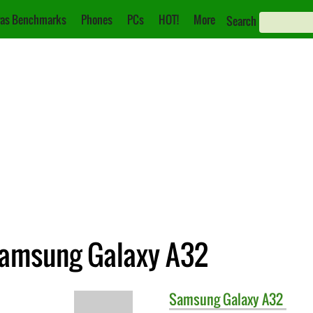
as Benchmarks
Phones
PCs
HOT!
More
Search
Samsung Galaxy A32
Samsung
Galaxy A32