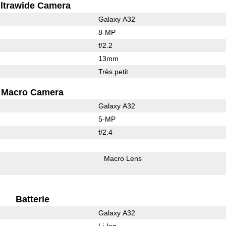
ltrawide Camera
Galaxy A32
8-MP
f/2.2
13mm
Très petit
Macro Camera
Galaxy A32
5-MP
f/2.4
Macro Lens
Batterie
Galaxy A32
Li-Ion