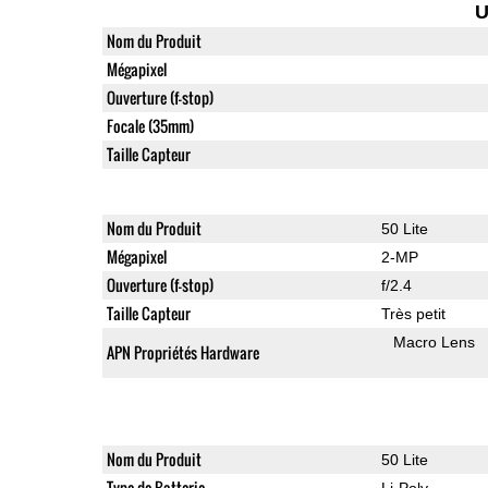
U
Nom du Produit
Mégapixel
Ouverture (f-stop)
Focale (35mm)
Taille Capteur
Nom du Produit
50 Lite
Mégapixel
2-MP
Ouverture (f-stop)
f/2.4
Taille Capteur
Très petit
Macro Lens
APN Propriétés Hardware
Nom du Produit
50 Lite
Type de Batterie
Li-Poly