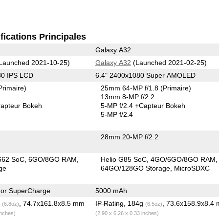
fications Principales
Galaxy A32
Launched 2021-10-25)
Galaxy A32
(Launched 2021-02-25)
80 IPS LCD
6.4" 2400x1080 Super AMOLED
Primaire)
25mm 64-MP f/1.8
(Primaire)
13mm 8-MP f/2.2
apteur Bokeh
5-MP f/2.4
+Capteur Bokeh
5-MP f/2.4
28mm 20-MP f/2.2
662 SoC
6GO/8GO RAM
Helio G85 SoC
4GO/6GO/8GO RAM
ge
64GO/128GO Storage
MicroSDXC
or SuperCharge
5000 mAh
g
, 74.7x161.8x8.5 mm
IP Rating
, 184g
, 73.6x158.9x8.4
(6.8oz)
(6.5oz)
inches)
(2.90 x 6.26 x 0.33 inches)