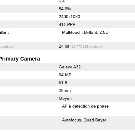
6.4"
84.6%
2400x1080
411 PPP
illant
Multitouch
Brillant
2.5D
24 bit
 couleurs)
(16,777,216 couleurs)
Primary Camera
Galaxy A32
64-MP
f/1.8
25mm
Moyen
AF à détection de phase
Autofocus
Quad Bayer