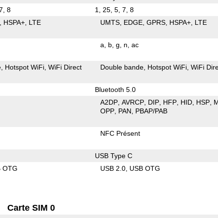
7, 8
1, 25, 5, 7, 8
HSPA+
LTE
UMTS
EDGE
GPRS
HSPA+
LTE
a
b
g
n
ac
e
Hotspot WiFi
WiFi Direct
Double bande
Hotspot WiFi
WiFi Dir
Bluetooth 5.0
A2DP
AVRCP
DIP
HFP
HID
HSP
OPP
PAN
PBAP/PAB
NFC Présent
USB Type C
B OTG
USB 2.0
USB OTG
Carte SIM 0