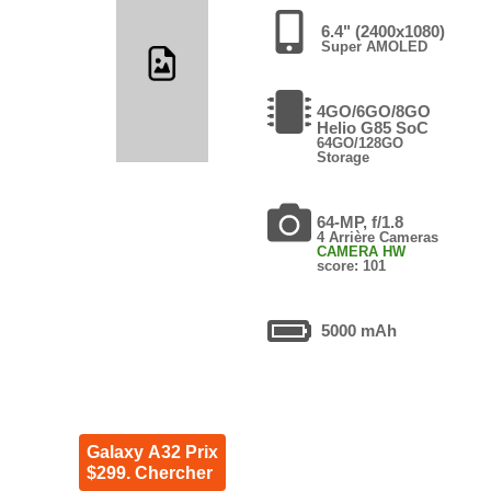
6.4" (2400x1080)
Super AMOLED
4GO/6GO/8GO
Helio G85 SoC
64GO/128GO
Storage
64-MP, f/1.8
4 Arrière Cameras
CAMERA HW
score: 101
5000 mAh
Galaxy A32 Prix
$299. Chercher