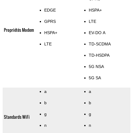
EDGE
HSPA+
GPRS
LTE
Propriétés Modem
HSPA+
EV-DO A
LTE
TD-SCDMA
TD-HSDPA
5G NSA
5G SA
a
a
b
b
g
g
Standards WiFi
n
n