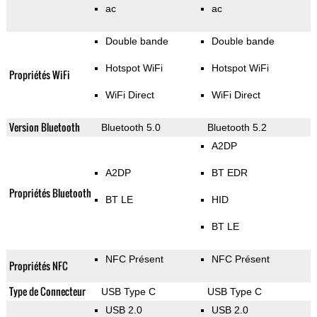
ac
ac
Double bande
Double bande
Hotspot WiFi
Hotspot WiFi
Propriétés WiFi
WiFi Direct
WiFi Direct
Version Bluetooth
Bluetooth 5.0
Bluetooth 5.2
A2DP
A2DP
BT EDR
Propriétés Bluetooth
BT LE
HID
BT LE
NFC Présent
NFC Présent
Propriétés NFC
Type de Connecteur
USB Type C
USB Type C
USB 2.0
USB 2.0