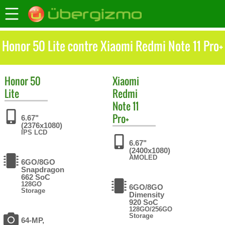
Honor 50 Lite contre Xiaomi Redmi Note 11 Pro+
Honor
50
Xiaomi
Lite
Redmi
Note 11
Pro+
6.67"
(2376x1080)
IPS LCD
6.67"
(2400x1080)
AMOLED
6GO/8GO
Snapdragon
662 SoC
128GO
6GO/8GO
Storage
Dimensity
920 SoC
128GO/256GO
Storage
64-MP,