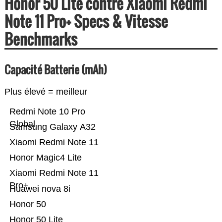
Honor 50 Lite contre Xiaomi Redmi
Note 11 Pro+ Specs & Vitesse
Benchmarks
Capacité Batterie (mAh)
Plus élevé = meilleur
Redmi Note 10 Pro
Global
Samsung Galaxy A32
Xiaomi Redmi Note 11
Honor Magic4 Lite
Xiaomi Redmi Note 11
Pro+
Huawei nova 8i
Honor 50
Honor 50 Lite