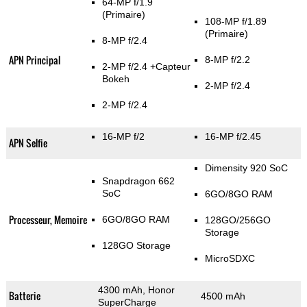
64-MP f/1.9
(Primaire)
108-MP f/1.89
(Primaire)
8-MP f/2.4
APN Principal
8-MP f/2.2
2-MP f/2.4
+Capteur
Bokeh
2-MP f/2.4
2-MP f/2.4
16-MP f/2
16-MP f/2.45
APN Selfie
Dimensity 920 SoC
Snapdragon 662
SoC
6GO/8GO RAM
Processeur, Memoire
6GO/8GO RAM
128GO/256GO
Storage
128GO Storage
MicroSDXC
4300 mAh, Honor
Batterie
4500 mAh
SuperCharge