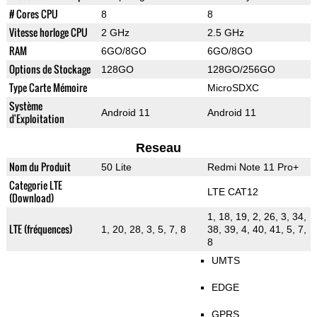
# Cores CPU
8
8
Vitesse horloge CPU
2 GHz
2.5 GHz
RAM
6GO/8GO
6GO/8GO
Options de Stockage
128GO
128GO/256GO
Type Carte Mémoire
MicroSDXC
Système
Android 11
Android 11
d'Exploitation
Reseau
Nom du Produit
50 Lite
Redmi Note 11 Pro+
Categorie LTE
LTE CAT12
(Download)
1, 18, 19, 2, 26, 3, 34,
LTE (fréquences)
1, 20, 28, 3, 5, 7, 8
38, 39, 4, 40, 41, 5, 7,
8
UMTS
EDGE
GPRS