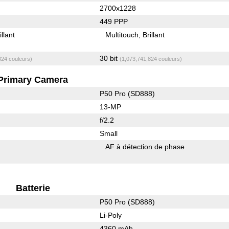
2700x1228
449 PPP
illant
Multitouch
Brillant
30 bit
824 couleurs)
(1,073,741,824 couleurs)
Primary Camera
P50 Pro (SD888)
13-MP
f/2.2
Small
AF à détection de phase
Batterie
P50 Pro (SD888)
Li-Poly
4360 mAh