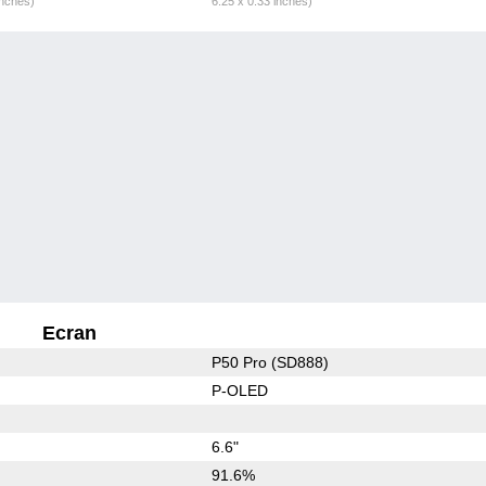
inches)
6.25 x 0.33 inches)
Ecran
P50 Pro (SD888)
P-OLED
6.6"
91.6%