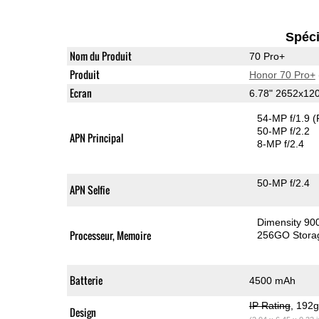
Spéci
Nom du Produit
70 Pro+
Produit
Honor 70 Pro+
Ecran
6.78" 2652x12
54-MP f/1.9
(
50-MP f/2.2
APN Principal
8-MP f/2.4
50-MP f/2.4
APN Selfie
Dimensity 90
Processeur, Memoire
256GO Stora
Batterie
4500 mAh
IP Rating
, 192
Design