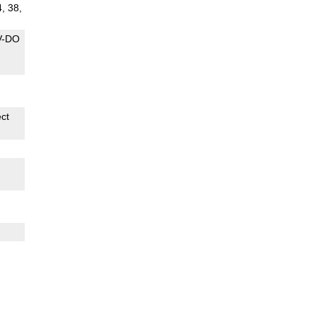
4, 38,
V-DO
ect