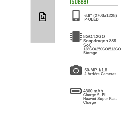
(SD888)
6.6" (2700x1228)
P-OLED
8GO/12GO
Snapdragon 888
SoC
128GO/256GO/512GO
Storage
50-MP, f/1.8
4 Arrière Cameras
4360 mAh
Charge S. Fil
Huawei Super Fast
Charge