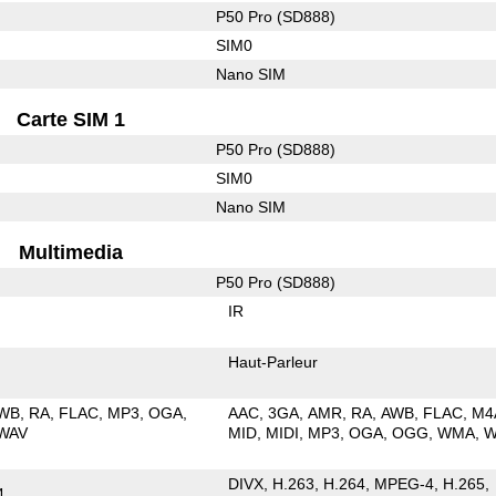
P50 Pro (SD888)
SIM0
Nano SIM
Carte SIM 1
P50 Pro (SD888)
SIM0
Nano SIM
Multimedia
P50 Pro (SD888)
IR
Haut-Parleur
WB
RA
FLAC
MP3
OGA
AAC
3GA
AMR
RA
AWB
FLAC
M4
WAV
MID
MIDI
MP3
OGA
OGG
WMA
W
DIVX
H.263
H.264
MPEG-4
H.265
4