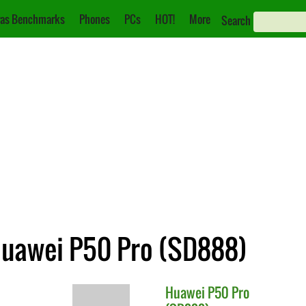
as Benchmarks
Phones
PCs
HOT!
More
Search
Huawei P50 Pro (SD888)
Huawei
P50 Pro