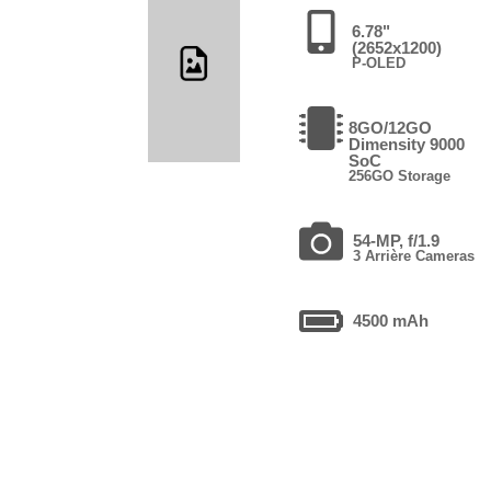
6.78"
(2652x1200)
P-OLED
8GO/12GO
Dimensity 9000
SoC
256GO Storage
54-MP, f/1.9
3 Arrière Cameras
4500 mAh