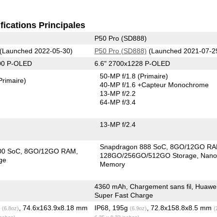
fications Principales
P50 Pro (SD888)
(Launched 2022-05-30)
P50 Pro (SD888)
(Launched 2021-07-2
00 P-OLED
6.6" 2700x1228 P-OLED
50-MP f/1.8
(Primaire)
Primaire)
40-MP f/1.6
+Capteur Monochrome
13-MP f/2.2
64-MP f/3.4
13-MP f/2.4
Snapdragon 888 SoC
8GO/12GO R
00 SoC
8GO/12GO RAM
128GO/256GO/512GO Storage
Nan
ge
Memory
4360 mAh, Chargement sans fil, Huawe
Super Fast Charge
g
, 74.6x163.9x8.18 mm
IP68, 195g
, 72.8x158.8x8.5 mm
(6.8oz)
(6.9oz)
(