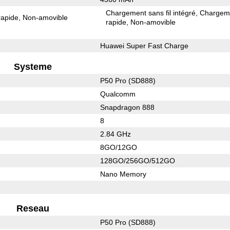
Chargement sans fil intégré
Chargem
rapide
Non-amovible
rapide
Non-amovible
Huawei Super Fast Charge
Systeme
P50 Pro (SD888)
Qualcomm
Snapdragon 888
8
2.84 GHz
8GO/12GO
128GO/256GO/512GO
Nano Memory
Reseau
P50 Pro (SD888)