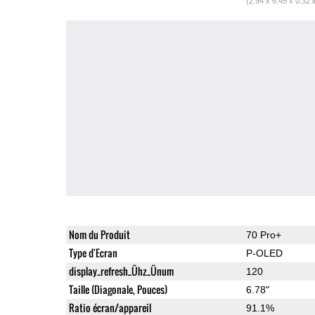
(2.94 x 6.45 x 0.32 
Nom du Produit
70 Pro+
Type d'Ecran
P-OLED
display_refresh_Ühz_Ünum
120
Taille (Diagonale, Pouces)
6.78"
Ratio écran/appareil
91.1%