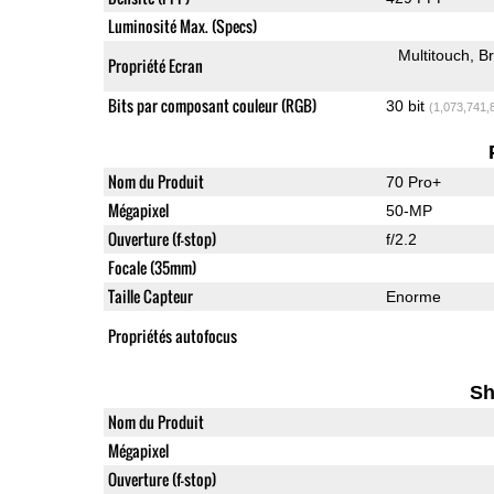
Luminosité Max. (Specs)
Multitouch
Br
Propriété Ecran
Bits par composant couleur (RGB)
30 bit
(1,073,741,
Nom du Produit
70 Pro+
Mégapixel
50-MP
Ouverture (f-stop)
f/2.2
Focale (35mm)
Taille Capteur
Enorme
Propriétés autofocus
Sh
Nom du Produit
Mégapixel
Ouverture (f-stop)