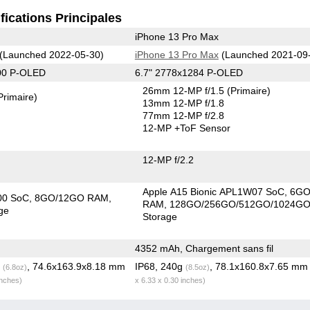
fications Principales
iPhone 13 Pro Max
(Launched 2022-05-30)
iPhone 13 Pro Max
(Launched 2021-09
00 P-OLED
6.7" 2778x1284 P-OLED
26mm 12-MP f/1.5
(Primaire)
Primaire)
13mm 12-MP f/1.8
77mm 12-MP f/2.8
12-MP
+ToF Sensor
12-MP f/2.2
Apple A15 Bionic APL1W07 SoC
6G
00 SoC
8GO/12GO RAM
RAM
128GO/256GO/512GO/1024G
ge
Storage
4352 mAh, Chargement sans fil
g
, 74.6x163.9x8.18 mm
IP68, 240g
, 78.1x160.8x7.65 m
(6.8oz)
(8.5oz)
inches)
x 6.33 x 0.30 inches)