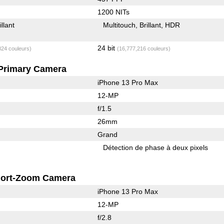
1200 NITs
illant
Multitouch
Brillant
HDR
24 bit
824 couleurs)
(16,777,216 couleurs)
Primary Camera
iPhone 13 Pro Max
12-MP
f/1.5
26mm
Grand
Détection de phase à deux pixels
ort-Zoom Camera
iPhone 13 Pro Max
12-MP
f/2.8