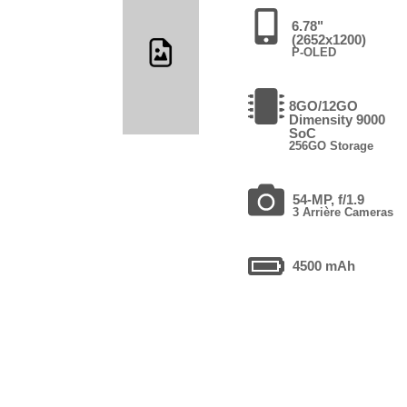
6.78"
(2652x1200)
P-OLED
8GO/12GO
Dimensity 9000
SoC
256GO Storage
54-MP, f/1.9
3 Arrière Cameras
4500 mAh