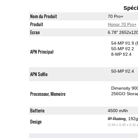
Spéci
Nom du Produit
70 Pro+
Produit
Honor 70 Pro+
Ecran
6.78" 2652x12
54-MP f/1.9
(
50-MP f/2.2
APN Principal
8-MP f/2.4
50-MP f/2.4
APN Selfie
Dimensity 90
Processeur, Memoire
256GO Stora
Batterie
4500 mAh
IP Rating
, 192
Design
(2.94 x 6.45 x 0.32 