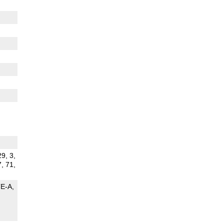
29, 3,
7, 71,
TE-A
G