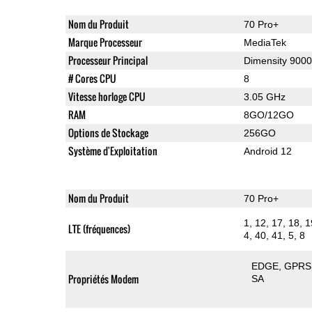
Nom du Produit
70 Pro+
Marque Processeur
MediaTek
Processeur Principal
Dimensity 9000
# Cores CPU
8
Vitesse horloge CPU
3.05 GHz
RAM
8GO/12GO
Options de Stockage
256GO
Système d'Exploitation
Android 12
Nom du Produit
70 Pro+
1, 12, 17, 18, 1
LTE (fréquences)
4, 40, 41, 5, 8
EDGE
GPRS
Propriétés Modem
SA