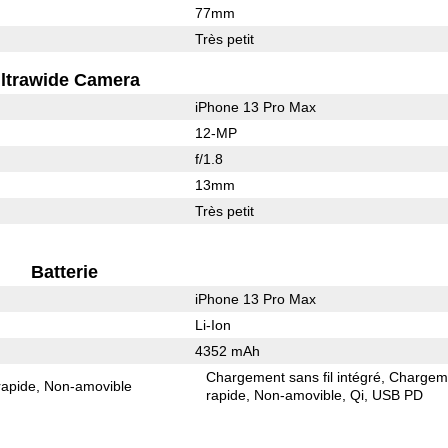
77mm
Très petit
ltrawide Camera
iPhone 13 Pro Max
12-MP
f/1.8
13mm
Très petit
Batterie
iPhone 13 Pro Max
Li-Ion
4352 mAh
Chargement sans fil intégré
Chargem
rapide
Non-amovible
rapide
Non-amovible
Qi
USB PD