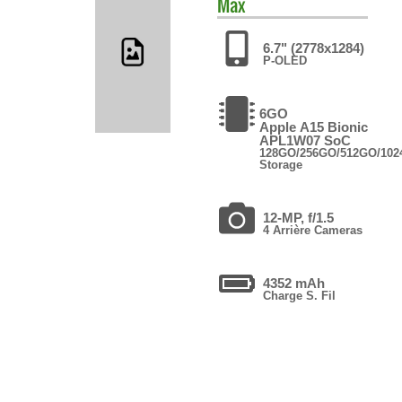
Max
6.7" (2778x1284)
P-OLED
6GO
Apple A15 Bionic
APL1W07 SoC
128GO/256GO/512GO/10
Storage
12-MP, f/1.5
4 Arrière Cameras
4352 mAh
Charge S. Fil