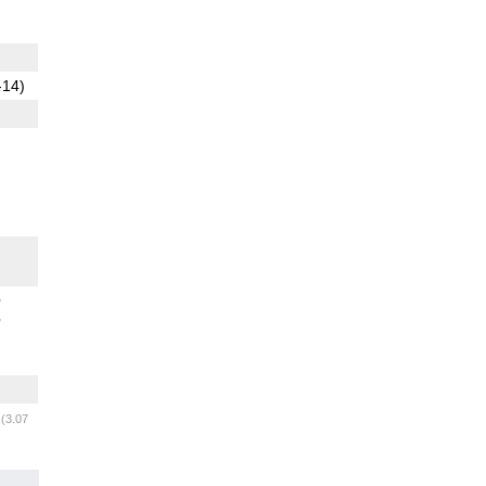
-14)
O
O
m
(3.07