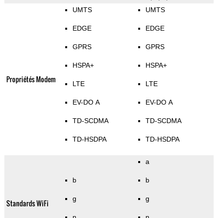
UMTS
UMTS
EDGE
EDGE
GPRS
GPRS
HSPA+
HSPA+
Propriétés Modem
LTE
LTE
EV-DO A
EV-DO A
TD-SCDMA
TD-SCDMA
TD-HSDPA
TD-HSDPA
a
b
b
g
g
Standards WiFi
n
n