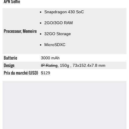
APN Selfie
Snapdragon 430 SoC
2GO/3GO RAM
Processeur, Memoire
32GO Storage
MicroSDXC
Batterie
3000 mAh
Design
IP Rating
, 150g
, 73x152.4x7.8 mm
Prix du marché (USD)
$129