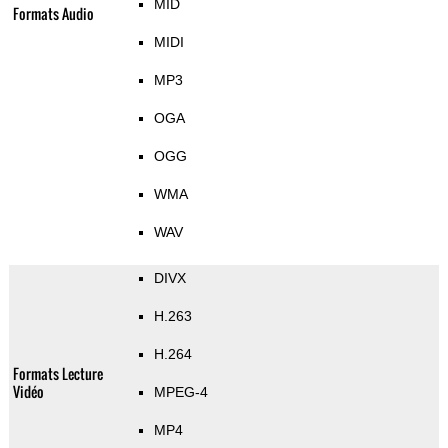
MID
Formats Audio
MIDI
MP3
OGA
OGG
WMA
WAV
DIVX
H.263
H.264
Formats Lecture
Vidéo
MPEG-4
MP4