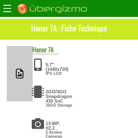
Honor 7A : Fiche Technique
Honor
7A
5.7"
(1440x720)
IPS LCD
2GO/3GO
Snapdragon
430 SoC
32GO Storage
13-MP,
f/2.2
2 Arrière
Cameras