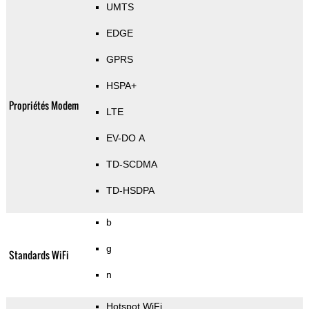
UMTS
EDGE
GPRS
HSPA+
Propriétés Modem
LTE
EV-DO A
TD-SCDMA
TD-HSDPA
b
g
Standards WiFi
n
Hotspot WiFi