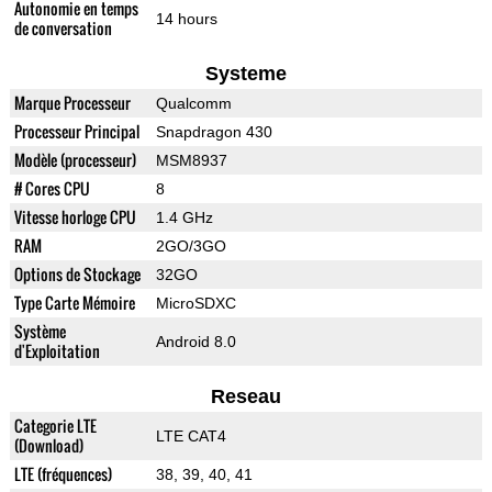
Autonomie en temps
14 hours
de conversation
Systeme
Marque Processeur
Qualcomm
Processeur Principal
Snapdragon 430
Modèle (processeur)
MSM8937
# Cores CPU
8
Vitesse horloge CPU
1.4 GHz
RAM
2GO/3GO
Options de Stockage
32GO
Type Carte Mémoire
MicroSDXC
Système
Android 8.0
d'Exploitation
Reseau
Categorie LTE
LTE CAT4
(Download)
LTE (fréquences)
38, 39, 40, 41