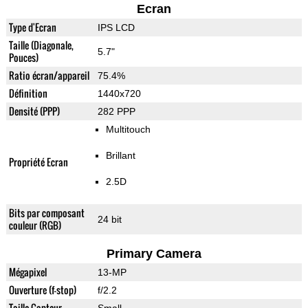
Ecran
Type d'Ecran
IPS LCD
Taille (Diagonale,
5.7"
Pouces)
Ratio écran/appareil
75.4%
Définition
1440x720
Densité (PPP)
282 PPP
Multitouch
Brillant
Propriété Ecran
2.5D
Bits par composant
24 bit
couleur (RGB)
Primary Camera
Mégapixel
13-MP
Ouverture (f-stop)
f/2.2
Taille Capteur