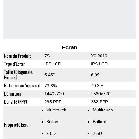
Ecran
Nom du Produit
7S
Y6 2019
Type d'Ecran
IPS LCD
IPS LCD
Taille (Diagonale,
5.45"
6.09"
Pouces)
Ratio écran/appareil
73.8%
79.3%
Définition
1440x720
1560x720
Densité (PPP)
295 PPP
282 PPP
Multitouch
Multitouch
Brillant
Brillant
Propriété Ecran
2.5D
2.5D