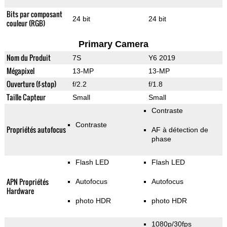
Bits par composant
24 bit
24 bit
couleur (RGB)
Primary Camera
Nom du Produit
7S
Y6 2019
Mégapixel
13-MP
13-MP
Ouverture (f-stop)
f/2.2
f/1.8
Taille Capteur
Small
Small
Contraste
Contraste
Propriétés autofocus
AF à détection de
phase
Flash LED
Flash LED
APN Propriétés
Autofocus
Autofocus
Hardware
photo HDR
photo HDR
1080p/30fps