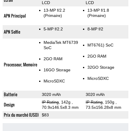
LCD
LCD
13-MP f/2.2
13-MP f/1.8
APN Principal
(Primaire)
(Primaire)
5-MP f/2.2
8-MP f/2
APN Selfie
MediaTek MT6739
MT6761) SoC
SoC
2GO RAM
2GO RAM
Processeur, Memoire
32GO Storage
16GO Storage
MicroSDXC
MicroSDXC
Batterie
3020 mAh
3020 mAh
IP Rating
, 142g
,
IP Rating
, 150g
,
Design
70.9x146.5x8.3 mm
73.5x156.28x8 mm
Prix du marché (USD)
$83