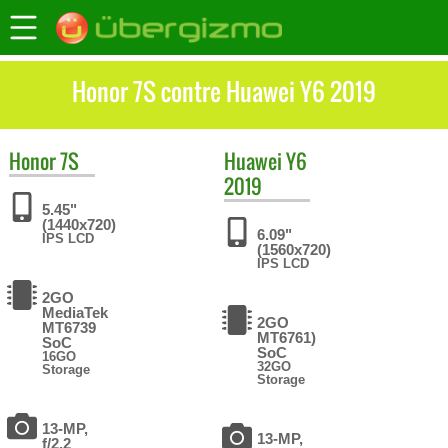
Honor 7S contre Huawei Y6 2019
Honor
7S
Huawei
Y6
2019
5.45"
(1440x720)
6.09"
IPS LCD
(1560x720)
IPS LCD
2GO
MediaTek
2GO
MT6739
MT6761)
SoC
SoC
16GO
32GO
Storage
Storage
13-MP,
13-MP,
f/2.2