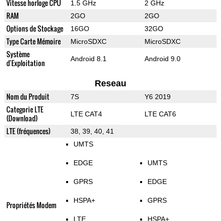
Vitesse horloge CPU
1.5 GHz
2 GHz
RAM
2GO
2GO
Options de Stockage
16GO
32GO
Type Carte Mémoire
MicroSDXC
MicroSDXC
Système
Android 8.1
Android 9.0
d'Exploitation
Reseau
Nom du Produit
7S
Y6 2019
Categorie LTE
LTE CAT4
LTE CAT6
(Download)
LTE (fréquences)
38, 39, 40, 41
UMTS
EDGE
UMTS
GPRS
EDGE
HSPA+
GPRS
Propriétés Modem
LTE
HSPA+