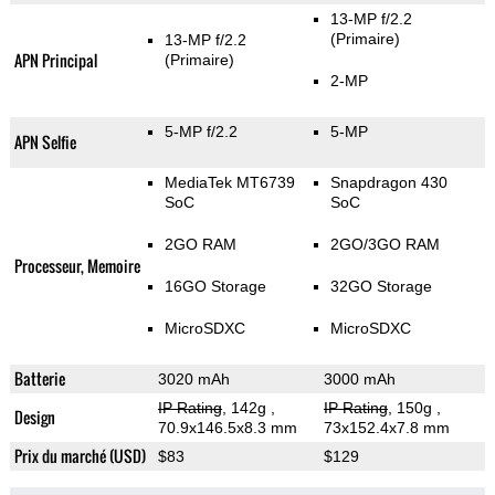
13-MP f/2.2
(Primaire)
13-MP f/2.2
APN Principal
(Primaire)
2-MP
5-MP f/2.2
5-MP
APN Selfie
MediaTek MT6739
Snapdragon 430
SoC
SoC
2GO RAM
2GO/3GO RAM
Processeur, Memoire
16GO Storage
32GO Storage
MicroSDXC
MicroSDXC
Batterie
3020 mAh
3000 mAh
IP Rating
, 142g
,
IP Rating
, 150g
,
Design
70.9x146.5x8.3 mm
73x152.4x7.8 mm
Prix du marché (USD)
$83
$129