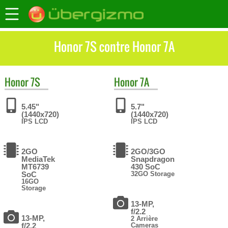
Honor 7S contre Honor 7A
Honor
7S
Honor
7A
5.45"
5.7"
(1440x720)
(1440x720)
IPS LCD
IPS LCD
2GO
2GO/3GO
MediaTek
Snapdragon
MT6739
430 SoC
SoC
32GO Storage
16GO
Storage
13-MP,
f/2.2
13-MP,
2 Arrière
f/2.2
Cameras