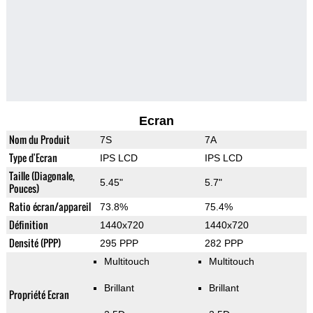
Ecran
Nom du Produit
7S
7A
Type d'Ecran
IPS LCD
IPS LCD
Taille (Diagonale,
5.45"
5.7"
Pouces)
Ratio écran/appareil
73.8%
75.4%
Définition
1440x720
1440x720
Densité (PPP)
295 PPP
282 PPP
Multitouch
Multitouch
Brillant
Brillant
Propriété Ecran