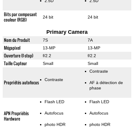
2.5D
2.5D
Bits par composant
24 bit
24 bit
couleur (RGB)
Primary Camera
Nom du Produit
7S
7A
Mégapixel
13-MP
13-MP
Ouverture (f-stop)
f/2.2
f/2.2
Taille Capteur
Small
Small
Contraste
Contraste
Propriétés autofocus
AF à détection de
phase
Flash LED
Flash LED
APN Propriétés
Autofocus
Autofocus
Hardware
photo HDR
photo HDR