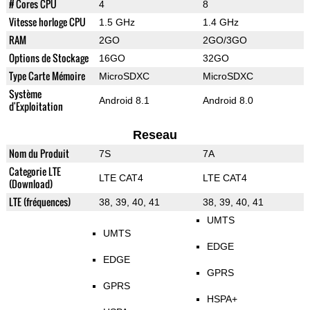
# Cores CPU
4
8
Vitesse horloge CPU
1.5 GHz
1.4 GHz
RAM
2GO
2GO/3GO
Options de Stockage
16GO
32GO
Type Carte Mémoire
MicroSDXC
MicroSDXC
Système
Android 8.1
Android 8.0
d'Exploitation
Reseau
Nom du Produit
7S
7A
Categorie LTE
LTE CAT4
LTE CAT4
(Download)
LTE (fréquences)
38, 39, 40, 41
38, 39, 40, 41
UMTS
UMTS
EDGE
EDGE
GPRS
GPRS
HSPA+