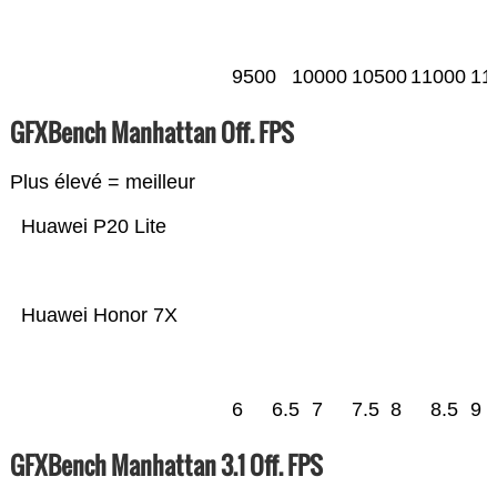
9500
10000
10500
11000
11
GFXBench Manhattan Off. FPS
Plus élevé = meilleur
Huawei P20 Lite
Huawei Honor 7X
6
6.5
7
7.5
8
8.5
9
GFXBench Manhattan 3.1 Off. FPS