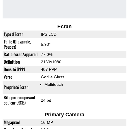
Ecran
Type d'Ecran
IPS LCD
Taille (Diagonale,
5.93"
Pouces)
Ratio écran/appareil
77.0%
Définition
2160x1080
Densité (PPP)
407 PPP
Verre
Gorilla Glass
Multitouch
Propriété Ecran
Bits par composant
24 bit
couleur (RGB)
Primary Camera
Mégapixel
16-MP