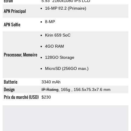
Ecran
5.93" 2160x1080 IPS LCD
16-MP f/2.2
(Primaire)
APN Principal
8-MP
APN Selfie
Kirin 659 SoC
4GO RAM
Processeur, Memoire
128GO Storage
MicroSD (256GO max.)
Batterie
3340 mAh
Design
IP Rating
, 165g
, 156.5x75.3x7.6 mm
Prix du marché (USD)
$230