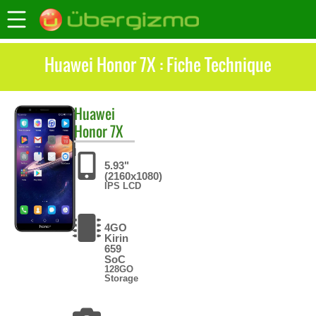
Huawei Honor 7X : Fiche Technique
Huawei
Honor 7X
5.93"
(2160x1080)
IPS LCD
4GO
Kirin
659
SoC
128GO
Storage