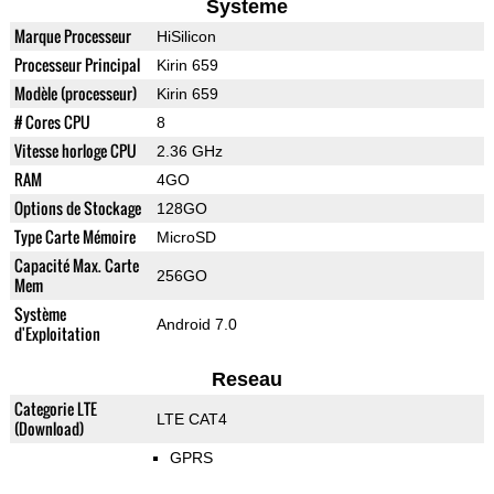
Systeme
Marque Processeur
HiSilicon
Processeur Principal
Kirin 659
Modèle (processeur)
Kirin 659
# Cores CPU
8
Vitesse horloge CPU
2.36 GHz
RAM
4GO
Options de Stockage
128GO
Type Carte Mémoire
MicroSD
Capacité Max. Carte
256GO
Mem
Système
Android 7.0
d'Exploitation
Reseau
Categorie LTE
LTE CAT4
(Download)
GPRS