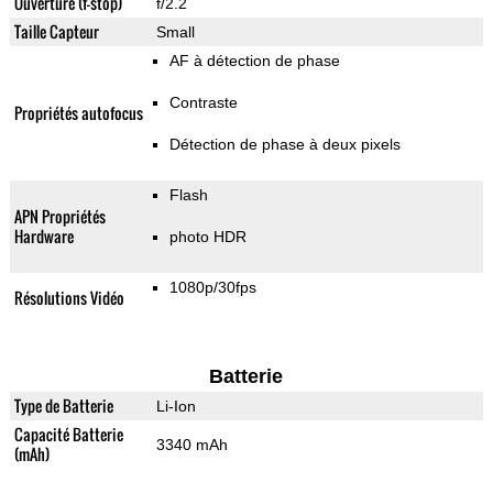
Ouverture (f-stop)
f/2.2
Taille Capteur
Small
AF à détection de phase
Contraste
Propriétés autofocus
Détection de phase à deux pixels
Flash
APN Propriétés
Hardware
photo HDR
1080p/30fps
Résolutions Vidéo
Batterie
Type de Batterie
Li-Ion
Capacité Batterie
3340 mAh
(mAh)