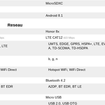
MicroSDXC
Android 8.1
Reseau
Honor 8x
LTE CAT12
bps
603 Mbps
UMTS
EDGE
GPRS
HSPA+
LTE
E
LTE
A
TD-SCDMA
TD-HSDPA
b
g
n
WiFi Direct
Hotspot WiFi
WiFi Direct
Bluetooth 4.2
BT EDR
A2DP
BT EDR
BT LE
Micro USB
USB 2.0
USB OTG