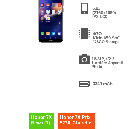
5.93"
(2160x1080)
IPS LCD
4GO
Kirin 659 SoC
128GO Storage
16-MP, f/2.2
1 Arrière Appareil
Photo
3340 mAh
Honor 7X
Honor 7X Prix
News (1)
$230. Chercher