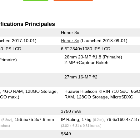
fications Principales
Honor 8x
ched 2017-10-01)
Honor 8x
(Launched 2018-09-01)
80 IPS LCD
6.5" 2340x1080 IPS LCD
26mm 20-MP f/1.8
(Primaire)
Primaire)
2-MP
+Capteur Bokeh
27mm 16-MP f/2
C
4GO RAM
128GO Storage
Huawei HiSilicon KIRIN 710 SoC
6G
6GO max.)
RAM
128GO Storage
MicroSDXC
3750 mAh
g
, 156.5x75.3x7.6 mm
IP Rating
, 175g
, 76.6x160.4x7.8
(5.8oz)
(6.2oz)
inches)
(3.02 x 6.31 x 0.31 inches)
$349