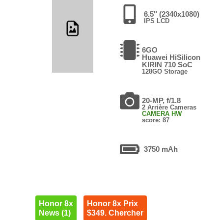
6.5" (2340x1080)
IPS LCD
6GO
Huawei HiSilicon
KIRIN 710 SoC
128GO Storage
20-MP, f/1.8
2 Arrière Cameras
CAMERA HW
score: 87
3750 mAh
Honor 8x
Honor 8x Prix
News (1)
$349. Chercher