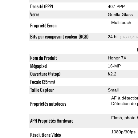
Densité (PPP)
407 PPP
Verre
Gorilla Glass
Multitouch
Propriété Ecran
Bits par composant couleur (RGB)
24 bit
(16,777,216
Nom du Produit
Honor 7X
Mégapixel
16-MP
Ouverture (f-stop)
f/2.2
Focale (35mm)
Taille Capteur
Small
AF à détecti
Propriétés autofocus
Détection de 
Flash
photo
APN Propriétés Hardware
1080p/30fps
Résolutions Vidéo