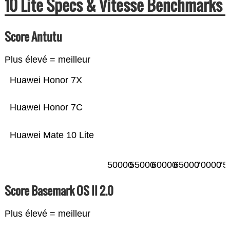
10 Lite Specs & Vitesse Benchmarks
Score Antutu
Plus élevé = meilleur
Huawei Honor 7X
Huawei Honor 7C
Huawei Mate 10 Lite
50000
55000
60000
65000
70000
75
Score Basemark OS II 2.0
Plus élevé = meilleur