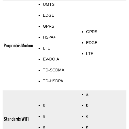
UMTS
EDGE
GPRS
GPRS
HSPA+
EDGE
Propriétés Modem
LTE
LTE
EV-DO A
TD-SCDMA
TD-HSDPA
a
b
b
g
g
Standards WiFi
n
n