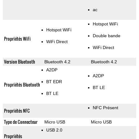
ac
Hotspot WiFi
Hotspot WiFi
Double bande
Propriétés WiFi
WiFi Direct
WiFi Direct
Version Bluetooth
Bluetooth 4.2
Bluetooth 4.2
A2DP
A2DP
BT EDR
Propriétés Bluetooth
BT LE
BT LE
NFC Présent
Propriétés NFC
Type de Connecteur
Micro USB
Micro USB
USB 2.0
Propriétés