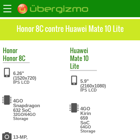
Honor 8C contre Huawei Mate 10 Lite
Honor
Huawei
Honor 8C
Mate 10
Lite
6.26"
(1520x720)
5.9"
IPS LCD
(2160x1080)
IPS LCD
4GO
Snapdragon
4GO
632 SoC
Kirin
32GO/64GO
659
Storage
SoC
64GO
Storage
13-MP,