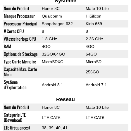
Systeme
Nom du Produit
Honor 8C
Mate 10 Lite
Marque Processeur
Qualcomm
HiSilicon
Processeur Principal
Snapdragon 632
Kirin 659
# Cores CPU
8
8
Vitesse horloge CPU
1.8 GHz
2.36 GHz
RAM
4GO
4GO
Options de Stockage
32GO/64GO
64GO
Type Carte Mémoire
MicroSDXC
MicroSD
Capacité Max. Carte
256GO
Mem
Système
Android 8.1
Android 7.1
d'Exploitation
Reseau
Nom du Produit
Honor 8C
Mate 10 Lite
Categorie LTE
LTE CAT6
LTE CAT6
(Download)
LTE (fréquences)
38, 39, 40, 41