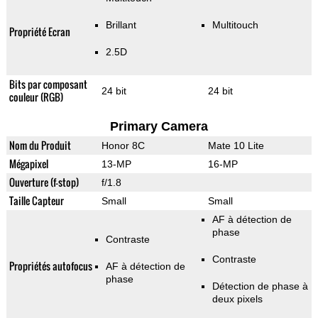
Brillant
Multitouch
Propriété Ecran
2.5D
Bits par composant
24 bit
24 bit
couleur (RGB)
Primary Camera
Nom du Produit
Honor 8C
Mate 10 Lite
Mégapixel
13-MP
16-MP
Ouverture (f-stop)
f/1.8
Taille Capteur
Small
Small
AF à détection de
phase
Contraste
Contraste
Propriétés autofocus
AF à détection de
phase
Détection de phase à
deux pixels