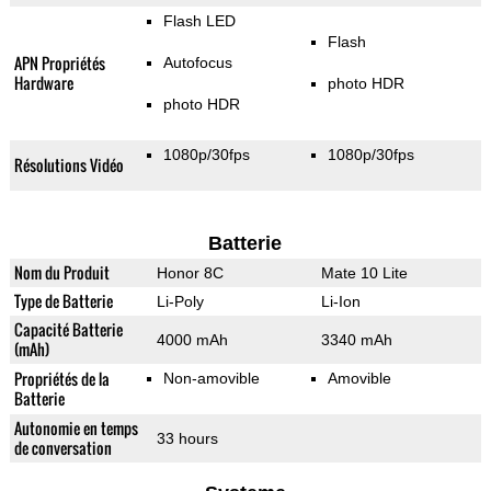
Flash LED
Flash
APN Propriétés
Autofocus
Hardware
photo HDR
photo HDR
1080p/30fps
1080p/30fps
Résolutions Vidéo
Batterie
Nom du Produit
Honor 8C
Mate 10 Lite
Type de Batterie
Li-Poly
Li-Ion
Capacité Batterie
4000 mAh
3340 mAh
(mAh)
Propriétés de la
Non-amovible
Amovible
Batterie
Autonomie en temps
33 hours
de conversation