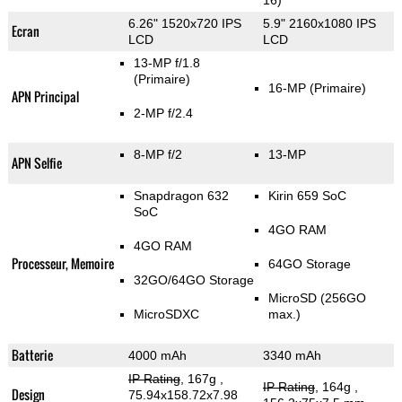
16)
6.26" 1520x720 IPS
5.9" 2160x1080 IPS
Ecran
LCD
LCD
13-MP f/1.8
(Primaire)
16-MP
(Primaire)
APN Principal
2-MP f/2.4
8-MP f/2
13-MP
APN Selfie
Snapdragon 632
Kirin 659 SoC
SoC
4GO RAM
4GO RAM
Processeur, Memoire
64GO Storage
32GO/64GO Storage
MicroSD (256GO
MicroSDXC
max.)
Batterie
4000 mAh
3340 mAh
IP Rating
, 167g
,
IP Rating
, 164g
,
Design
75.94x158.72x7.98