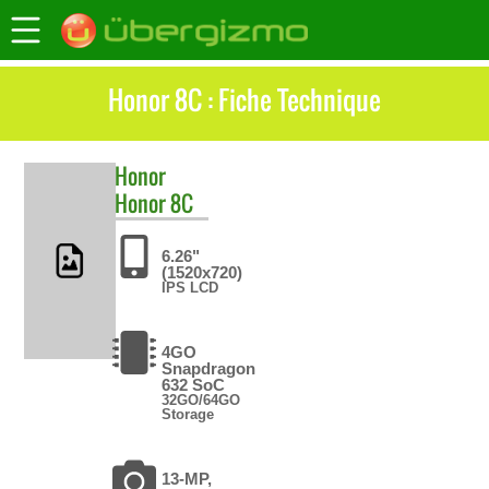
Honor 8C : Fiche Technique
Honor
Honor 8C
6.26"
(1520x720)
IPS LCD
4GO
Snapdragon
632 SoC
32GO/64GO
Storage
13-MP,