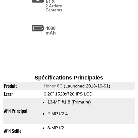
f/1.8
2 Arrière
Cameras
4000
mAh
Spécifications Principales
Produit
Honor 8C
(Launched 2018-10-01)
Ecran
6.26" 1520x720 IPS LCD
13-MP f/1.8
(Primaire)
APN Principal
2-MP f/2.4
8-MP f/2
APN Selfie