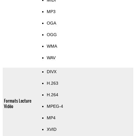
MIDI
MP3
OGA
OGG
WMA
WAV
DIVX
H.263
H.264
Formats Lecture
Vidéo
MPEG-4
MP4
XVID