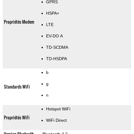
GPRS
HSPA+
Propriétés Modem
LTE
EV-DO A
TD-SCDMA
TD-HSDPA
b
g
Standards WiFi
n
Hotspot WiFi
Propriétés WiFi
WiFi Direct
Version Bluetooth