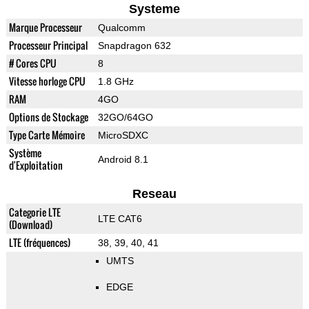
Systeme
Marque Processeur
Qualcomm
Processeur Principal
Snapdragon 632
# Cores CPU
8
Vitesse horloge CPU
1.8 GHz
RAM
4GO
Options de Stockage
32GO/64GO
Type Carte Mémoire
MicroSDXC
Système
Android 8.1
d'Exploitation
Reseau
Categorie LTE
LTE CAT6
(Download)
LTE (fréquences)
38, 39, 40, 41
UMTS
EDGE