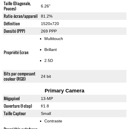
Taille (Diagonale,
6.26"
Pouces)
Ratio écran/appareil
81.2%
Définition
1520x720
Densité (PPP)
269 PPP
Multitouch
Brillant
Propriété Ecran
2.5D
Bits par composant
24 bit
couleur (RGB)
Primary Camera
Mégapixel
13-MP
Ouverture (f-stop)
f/1.8
Taille Capteur
Small
Contraste