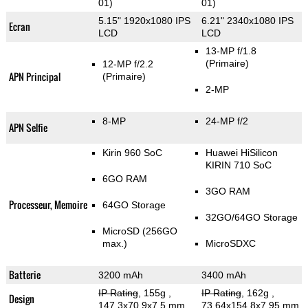
01)
01)
5.15" 1920x1080 IPS
6.21" 2340x1080 IPS
Ecran
LCD
LCD
13-MP f/1.8
(Primaire)
12-MP f/2.2
APN Principal
(Primaire)
2-MP
8-MP
24-MP f/2
APN Selfie
Kirin 960 SoC
Huawei HiSilicon
KIRIN 710 SoC
6GO RAM
3GO RAM
Processeur, Memoire
64GO Storage
32GO/64GO Storage
MicroSD (256GO
max.)
MicroSDXC
Batterie
3200 mAh
3400 mAh
IP Rating
, 155g
,
IP Rating
, 162g
,
Design
147.3x70.9x7.5 mm
73.64x154.8x7.95 mm