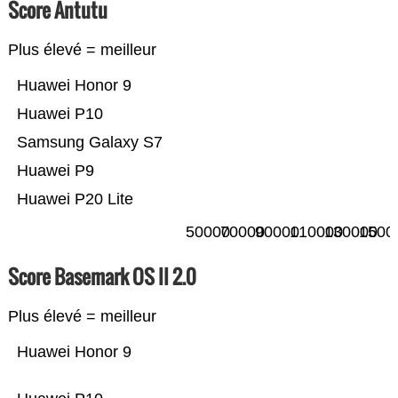
Score Antutu
Plus élevé = meilleur
Huawei Honor 9
Huawei P10
Samsung Galaxy S7
Huawei P9
Huawei P20 Lite
50000
70000
90000
110000
130000
1500
Score Basemark OS II 2.0
Plus élevé = meilleur
Huawei Honor 9