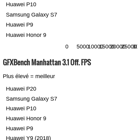
Huawei P10
Samsung Galaxy S7
Huawei P9
Huawei Honor 9
0
5000
10000
15000
20000
25000
30
GFXBench Manhattan 3.1 Off. FPS
Plus élevé = meilleur
Huawei P20
Samsung Galaxy S7
Huawei P10
Huawei Honor 9
Huawei P9
Huawei Y9 (2018)