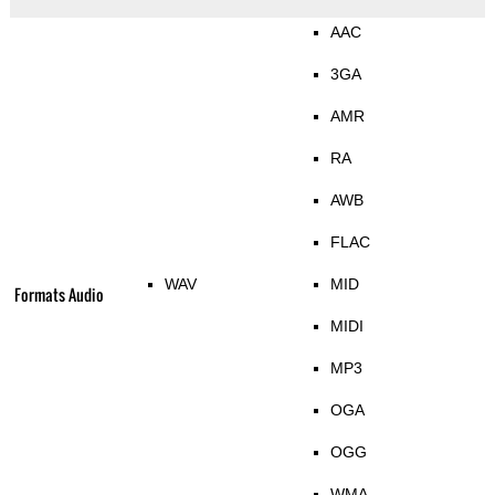
AAC
3GA
AMR
RA
AWB
FLAC
WAV
MID
Formats Audio
MIDI
MP3
OGA
OGG
WMA