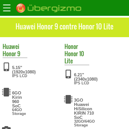
Huawei Honor 9 contre Honor 10 Lite
Huawei
Honor
Honor 9
Honor 10
Lite
5.15"
(1920x1080)
6.21"
IPS LCD
(2340x1080)
IPS LCD
6GO
Kirin
3GO
960
Huawei
SoC
HiSilicon
64GO
KIRIN 710
Storage
SoC
32GO/64GO
Storage