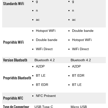
g
g
Standards WiFi
n
n
ac
ac
Hotspot WiFi
Double bande
Double bande
Hotspot WiFi
Propriétés WiFi
WiFi Direct
WiFi Direct
Version Bluetooth
Bluetooth 4.2
Bluetooth 4.2
A2DP
A2DP
BT LE
BT EDR
Propriétés Bluetooth
BT EDR
BT LE
NFC Présent
Propriétés NFC
Type de Connecteur
USB Type C
Micro USB