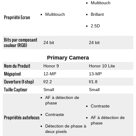
Multitouch
Multitouch
Brillant
Propriété Ecran
2.5D
Bits par composant
24 bit
24 bit
couleur (RGB)
Primary Camera
Nom du Produit
Honor 9
Honor 10 Lite
Mégapixel
12-MP
13-MP
Ouverture (f-stop)
f/2.2
f/1.8
Taille Capteur
Small
Small
AF à détection de
phase
Contraste
Contraste
Propriétés autofocus
AF à détection de
phase
Détection de phase à
deux pixels