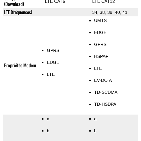
LTE CAT6
LTE CAT12
(Download)
LTE (fréquences)
34, 38, 39, 40, 41
UMTS
EDGE
GPRS
GPRS
HSPA+
EDGE
Propriétés Modem
LTE
LTE
EV-DO A
TD-SCDMA
TD-HSDPA
a
a
b
b