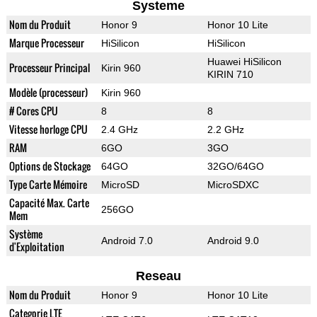
Systeme
Nom du Produit
Honor 9
Honor 10 Lite
Marque Processeur
HiSilicon
HiSilicon
Huawei HiSilicon
Processeur Principal
Kirin 960
KIRIN 710
Modèle (processeur)
Kirin 960
# Cores CPU
8
8
Vitesse horloge CPU
2.4 GHz
2.2 GHz
RAM
6GO
3GO
Options de Stockage
64GO
32GO/64GO
Type Carte Mémoire
MicroSD
MicroSDXC
Capacité Max. Carte
256GO
Mem
Système
Android 7.0
Android 9.0
d'Exploitation
Reseau
Nom du Produit
Honor 9
Honor 10 Lite
Categorie LTE