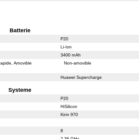
Batterie
P20
Li-Ion
3400 mAh
rapide
Amovible
Non-amovible
Huawei Supercharge
Systeme
P20
HiSilicon
Kirin 970
8
2.36 GHz