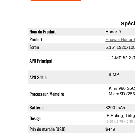
Spéci
Nom du Produit
Honor 9
Produit
Huawei Honor 
Ecran
5.15" 1920x10
12-MP f/2.2
(
APN Principal
8-MP
APN Selfie
Kirin 960 So
Processeur, Memoire
MicroSD (25
Batterie
3200 mAh
IP Rating
, 155
Design
(5.80 x 2.79 x 0.30 
Prix du marché (USD)
$449