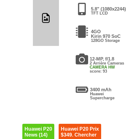
5.8" (1080x2244)
TFT LCD
4GO
Kirin 970 SoC
128GO Storage
12-MP, f/1.8
2 Arrière Cameras
CAMERA HW
score: 93
3400 mAh
Huawei
Supercharge
Huawei P20
Huawei P20 Prix
News (14)
$349. Chercher