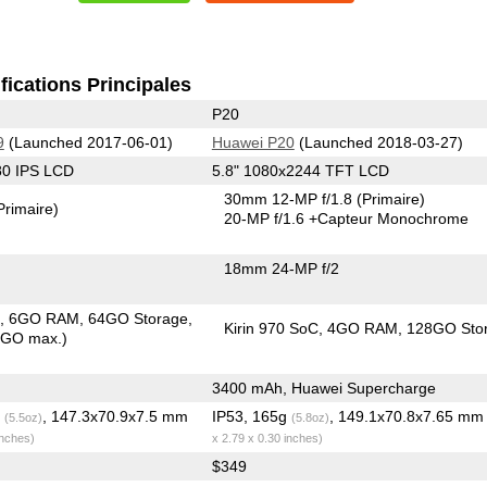
fications Principales
P20
9
(Launched 2017-06-01)
Huawei P20
(Launched 2018-03-27)
80 IPS LCD
5.8" 1080x2244 TFT LCD
30mm 12-MP f/1.8
(Primaire)
Primaire)
20-MP f/1.6
+Capteur Monochrome
18mm 24-MP f/2
C
6GO RAM
64GO Storage
Kirin 970 SoC
4GO RAM
128GO Sto
6GO max.)
3400 mAh, Huawei Supercharge
g
, 147.3x70.9x7.5 mm
IP53, 165g
, 149.1x70.8x7.65 m
(5.5oz)
(5.8oz)
inches)
x 2.79 x 0.30 inches)
$349