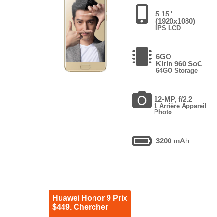
5.15"
(1920x1080)
IPS LCD
6GO
Kirin 960 SoC
64GO Storage
12-MP, f/2.2
1 Arrière Appareil
Photo
3200 mAh
Huawei Honor 9 Prix
$449. Chercher