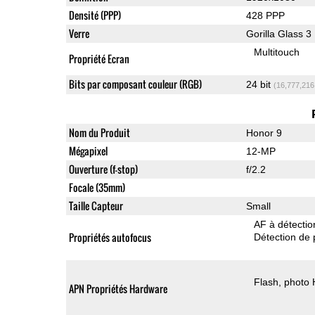
Densité (PPP)
428 PPP
Verre
Gorilla Glass 3
Multitouch
Propriété Ecran
Bits par composant couleur (RGB)
24 bit
(16,777,216
Nom du Produit
Honor 9
Mégapixel
12-MP
Ouverture (f-stop)
f/2.2
Focale (35mm)
Taille Capteur
Small
AF à détecti
Propriétés autofocus
Détection de 
Flash
photo
APN Propriétés Hardware