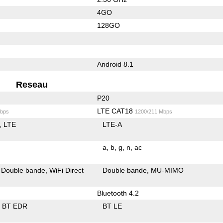
4GO
128GO
Android 8.1
Reseau
P20
LTE CAT18
bps
1200/211 Mbps
LTE
LTE-A
a
b
g
n
ac
Double bande
WiFi Direct
Double bande
MU-MIMO
Bluetooth 4.2
BT EDR
BT LE