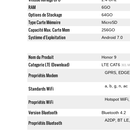
RAM
6GO
Options de Stockage
64GO
Type Carte Mémoire
MicroSD
Capacité Max. Carte Mem
256GO
Système d'Exploitation
Android 7.0
Nom du Produit
Honor 9
Categorie LTE (Download)
LTE CAT6
301 M
GPRS
EDGE
Propriétés Modem
a
b
g
n
ac
Standards WiFi
Hotspot WiFi
Propriétés WiFi
Version Bluetooth
Bluetooth 4.2
A2DP
BT LE
Propriétés Bluetooth