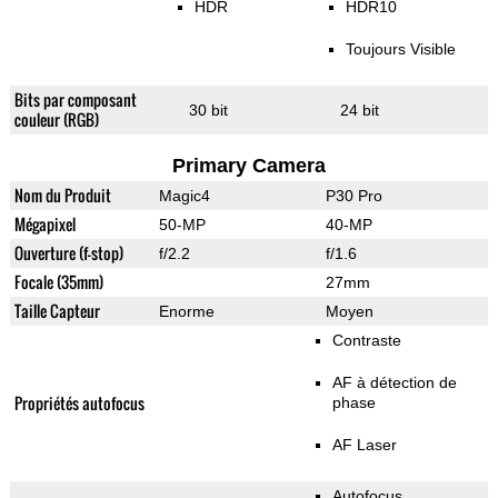
HDR
HDR10
Toujours Visible
Bits par composant
30 bit
24 bit
couleur (RGB)
Primary Camera
Nom du Produit
Magic4
P30 Pro
Mégapixel
50-MP
40-MP
Ouverture (f-stop)
f/2.2
f/1.6
Focale (35mm)
27mm
Taille Capteur
Enorme
Moyen
Contraste
AF à détection de
Propriétés autofocus
phase
AF Laser
Autofocus