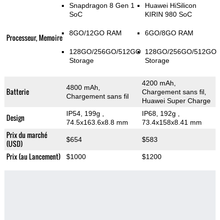
Snapdragon 8 Gen 1
Huawei HiSilicon
SoC
KIRIN 980 SoC
8GO/12GO RAM
6GO/8GO RAM
Processeur, Memoire
128GO/256GO/512GO
128GO/256GO/512GO
Storage
Storage
4200 mAh,
4800 mAh,
Batterie
Chargement sans fil,
Chargement sans fil
Huawei Super Charge
IP54, 199g
,
IP68, 192g
,
Design
74.5x163.6x8.8 mm
73.4x158x8.41 mm
Prix du marché
$654
$583
(USD)
Prix (au Lancement)
$1000
$1200