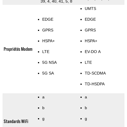
39, 4, 40, 41, 5, 8
UMTS
EDGE
EDGE
GPRS
GPRS
HSPA+
HSPA+
Propriétés Modem
LTE
EV-DO A
5G NSA
LTE
5G SA
TD-SCDMA
TD-HSDPA
a
a
b
b
g
g
Standards WiFi