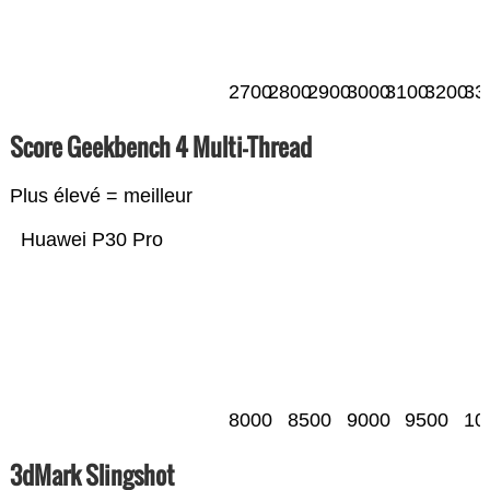
2700
2800
2900
3000
3100
3200
33
Score Geekbench 4 Multi-Thread
Plus élevé = meilleur
Huawei P30 Pro
8000
8500
9000
9500
10
3dMark Slingshot