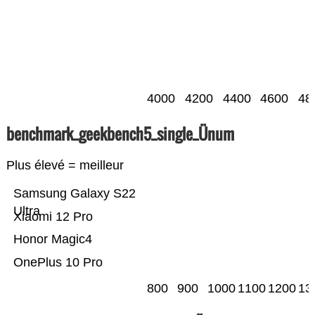
4000
4200
4400
4600
48
benchmark_geekbench5_single_Ünum
Plus élevé = meilleur
Samsung Galaxy S22
Ultra
Xiaomi 12 Pro
Honor Magic4
OnePlus 10 Pro
800
900
1000
1100
1200
13