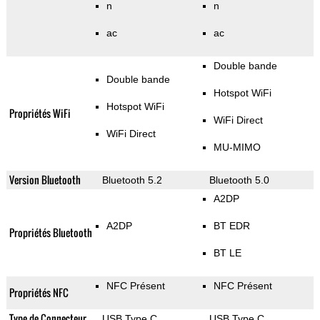
n
n
ac
ac
Double bande
Double bande
Hotspot WiFi
Hotspot WiFi
Propriétés WiFi
WiFi Direct
WiFi Direct
MU-MIMO
Version Bluetooth
Bluetooth 5.2
Bluetooth 5.0
A2DP
A2DP
BT EDR
Propriétés Bluetooth
BT LE
NFC Présent
NFC Présent
Propriétés NFC
Type de Connecteur
USB Type C
USB Type C