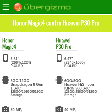
Honor Magic4 contre Huawei P30 Pro
Honor
Huawei
Magic4
P30 Pro
6.81"
6.47"
(2664x1224)
(2340x1080)
P-OLED
P-OLED
8GO/12GO
6GO/8GO
Snapdragon 8 Gen
Huawei HiSilicon
1 SoC
KIRIN 980 SoC
128GO/256GO/512GO
128GO/256GO/512GO
Storage
Storage
50-MP,
40-MP,