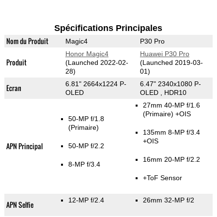
Spécifications Principales
Nom du Produit
Magic4
P30 Pro
Honor Magic4
Huawei P30 Pro
Produit
(Launched 2022-02-
(Launched 2019-03-
28)
01)
6.81" 2664x1224 P-
6.47" 2340x1080 P-
Ecran
OLED
OLED , HDR10
27mm 40-MP f/1.6
(Primaire)
+OIS
50-MP f/1.8
(Primaire)
135mm 8-MP f/3.4
+OIS
APN Principal
50-MP f/2.2
16mm 20-MP f/2.2
8-MP f/3.4
+ToF Sensor
12-MP f/2.4
26mm 32-MP f/2
APN Selfie