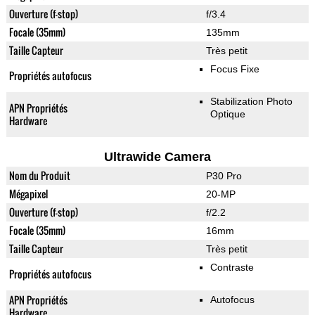
Ouverture (f-stop)
f/3.4
Focale (35mm)
135mm
Taille Capteur
Très petit
Focus Fixe
Propriétés autofocus
Stabilization Photo
APN Propriétés
Optique
Hardware
Ultrawide Camera
Nom du Produit
P30 Pro
Mégapixel
20-MP
Ouverture (f-stop)
f/2.2
Focale (35mm)
16mm
Taille Capteur
Très petit
Contraste
Propriétés autofocus
APN Propriétés
Autofocus
Hardware