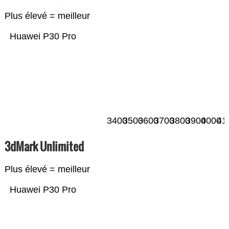
Plus élevé = meilleur
Huawei P30 Pro
3400
3500
3600
3700
3800
3900
4000
41
3dMark Unlimited
Plus élevé = meilleur
Huawei P30 Pro