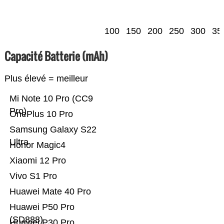
100
150
200
250
300
35
Capacité Batterie (mAh)
Plus élevé = meilleur
Mi Note 10 Pro (CC9
Pro)
OnePlus 10 Pro
Samsung Galaxy S22
Ultra
Honor Magic4
Xiaomi 12 Pro
Vivo S1 Pro
Huawei Mate 40 Pro
Huawei P50 Pro
(SD888)
Huawei P30 Pro