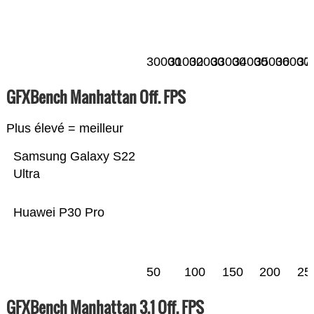
30000
31000
32000
33000
34000
35000
36000
37
GFXBench Manhattan Off. FPS
Plus élevé = meilleur
Samsung Galaxy S22
Ultra
Huawei P30 Pro
50
100
150
200
25
GFXBench Manhattan 3.1 Off. FPS