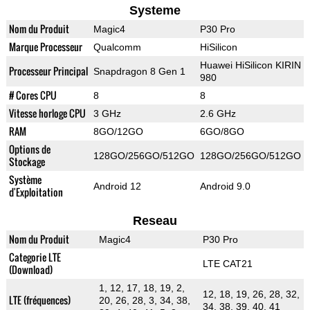
Systeme
Nom du Produit
Magic4
P30 Pro
Marque Processeur
Qualcomm
HiSilicon
Huawei HiSilicon KIRIN
Processeur Principal
Snapdragon 8 Gen 1
980
# Cores CPU
8
8
Vitesse horloge CPU
3 GHz
2.6 GHz
RAM
8GO/12GO
6GO/8GO
Options de
128GO/256GO/512GO
128GO/256GO/512GO
Stockage
Système
Android 12
Android 9.0
d'Exploitation
Reseau
Nom du Produit
Magic4
P30 Pro
Categorie LTE
LTE CAT21
(Download)
1, 12, 17, 18, 19, 2,
12, 18, 19, 26, 28, 32,
LTE (fréquences)
20, 26, 28, 3, 34, 38,
34, 38, 39, 40, 41