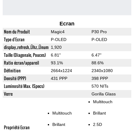
Ecran
Nom du Produit
Magic4
P30 Pro
Type d'Ecran
P-OLED
P-OLED
display_refresh_Ühz_Ünum
1,920
Taille (Diagonale, Pouces)
6.81"
6.47"
Ratio écran/appareil
93.1%
88.6%
Définition
2664x1224
2340x1080
Densité (PPP)
431 PPP
398 PPP
Luminosité Max. (Specs)
570 NITs
Verre
Gorilla Glass
Multitouch
Multitouch
Brillant
Brillant
2.5D
Propriété Ecran