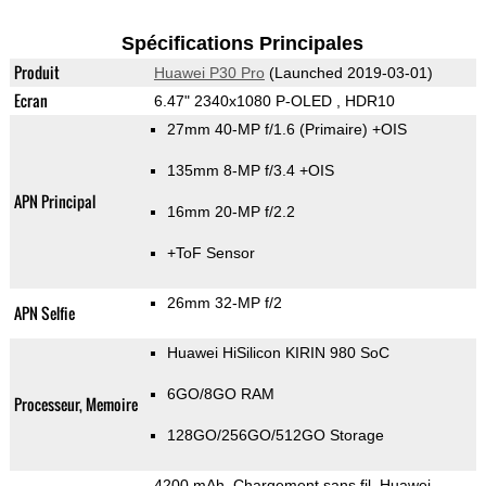
Spécifications Principales
Produit
Huawei P30 Pro
(Launched 2019-03-01)
Ecran
6.47" 2340x1080 P-OLED , HDR10
27mm 40-MP f/1.6
(Primaire)
+OIS
135mm 8-MP f/3.4 +OIS
APN Principal
16mm 20-MP f/2.2
+ToF Sensor
26mm 32-MP f/2
APN Selfie
Huawei HiSilicon KIRIN 980 SoC
6GO/8GO RAM
Processeur, Memoire
128GO/256GO/512GO Storage
4200 mAh, Chargement sans fil, Huawei