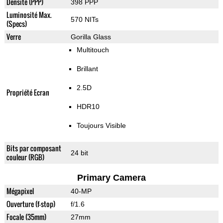
Densité (PPP)
398 PPP
Luminosité Max.
570 NITs
(Specs)
Verre
Gorilla Glass
Multitouch
Brillant
2.5D
Propriété Ecran
HDR10
Toujours Visible
Bits par composant
24 bit
couleur (RGB)
Primary Camera
Mégapixel
40-MP
Ouverture (f-stop)
f/1.6
Focale (35mm)
27mm