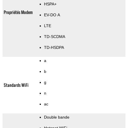
HSPA+
Propriétés Modem
EV-DO A
LTE
TD-SCDMA
TD-HSDPA
a
b
g
Standards WiFi
n
ac
Double bande