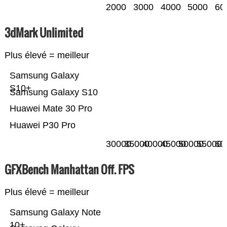
2000
3000
4000
5000
60
3dMark Unlimited
Plus élevé = meilleur
Samsung Galaxy
S10+
Samsung Galaxy S10
Huawei Mate 30 Pro
Huawei P30 Pro
30000
35000
40000
45000
50000
55000
60
GFXBench Manhattan Off. FPS
Plus élevé = meilleur
Samsung Galaxy Note
10+