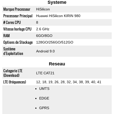
Systeme
Marque Processeur
HiSilicon
Processeur Principal
Huawei HiSilicon KIRIN 980
# Cores CPU
8
Vitesse horloge CPU
2.6 GHz
RAM
6GO/8GO
Options de Stockage
128GO/256GO/512GO
Système
Android 9.0
d'Exploitation
Reseau
Categorie LTE
LTE CAT21
(Download)
LTE (fréquences)
12, 18, 19, 26, 28, 32, 34, 38, 39, 40, 41
UMTS
EDGE
GPRS