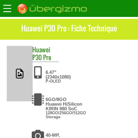
Huawei P30 Pro : Fiche Technique
Huawei
P30 Pro
6.47"
(2340x1080)
P-OLED
6GO/8GO
Huawei HiSilicon
KIRIN 980 SoC
128GO/256GO/512GO
Storage
40-MP,