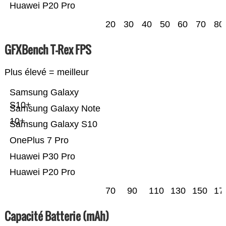
Huawei P20 Pro
20
30
40
50
60
70
80
GFXBench T-Rex FPS
Plus élevé = meilleur
Samsung Galaxy
S10+
Samsung Galaxy Note
10+
Samsung Galaxy S10
OnePlus 7 Pro
Huawei P30 Pro
Huawei P20 Pro
70
90
110
130
150
17
Capacité Batterie (mAh)