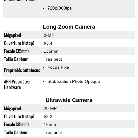
720p/960fps
Long-Zoom Camera
Mégapixel
8-MP
Ouverture (f-stop)
f/3.4
Focale (35mm)
135mm
Taille Capteur
Très petit
Focus Fixe
Propriétés autofocus
APN Propriétés
Stabilization Photo Optique
Hardware
Ultrawide Camera
Mégapixel
20-MP
Ouverture (f-stop)
f/2.2
Focale (35mm)
16mm
Taille Capteur
Très petit