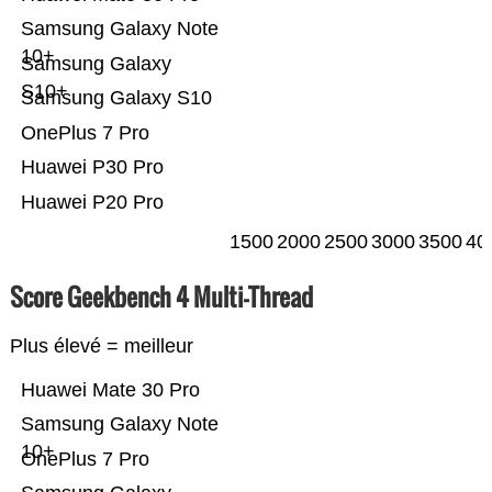
Samsung Galaxy Note
10+
Samsung Galaxy
S10+
Samsung Galaxy S10
OnePlus 7 Pro
Huawei P30 Pro
Huawei P20 Pro
1500
2000
2500
3000
3500
40
Score Geekbench 4 Multi-Thread
Plus élevé = meilleur
Huawei Mate 30 Pro
Samsung Galaxy Note
10+
OnePlus 7 Pro