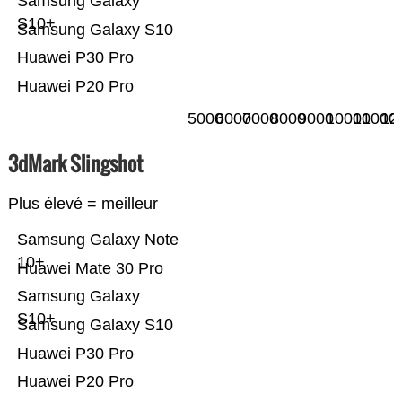
Samsung Galaxy
S10+
Samsung Galaxy S10
Huawei P30 Pro
Huawei P20 Pro
5000
6000
7000
8000
9000
10000
11000
12
3dMark Slingshot
Plus élevé = meilleur
Samsung Galaxy Note
10+
Huawei Mate 30 Pro
Samsung Galaxy
S10+
Samsung Galaxy S10
Huawei P30 Pro
Huawei P20 Pro