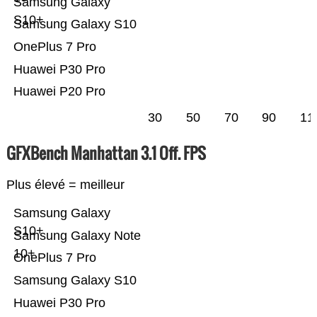
Samsung Galaxy
S10+
Samsung Galaxy S10
OnePlus 7 Pro
Huawei P30 Pro
Huawei P20 Pro
30
50
70
90
11
GFXBench Manhattan 3.1 Off. FPS
Plus élevé = meilleur
Samsung Galaxy
S10+
Samsung Galaxy Note
10+
OnePlus 7 Pro
Samsung Galaxy S10
Huawei P30 Pro