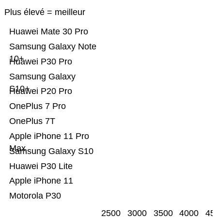
Plus élevé = meilleur
Huawei Mate 30 Pro
Samsung Galaxy Note
10+
Huawei P30 Pro
Samsung Galaxy
S10+
Huawei P20 Pro
OnePlus 7 Pro
OnePlus 7T
Apple iPhone 11 Pro
Max
Samsung Galaxy S10
Huawei P30 Lite
Apple iPhone 11
Motorola P30
2500
3000
3500
4000
45