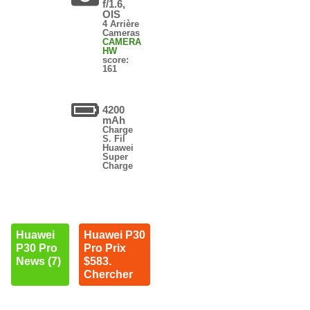
f/1.6,
OIS
4 Arrière
Cameras
CAMERA
HW
score:
161
4200
mAh
Charge
S. Fil
Huawei
Super
Charge
Huawei
Huawei P30
P30 Pro
Pro Prix
News (7)
$583.
Chercher