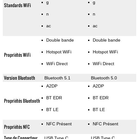
g
g
Standards WiFi
n
n
ac
ac
Double bande
Double bande
Hotspot WiFi
Hotspot WiFi
Propriétés WiFi
WiFi Direct
WiFi Direct
Version Bluetooth
Bluetooth 5.1
Bluetooth 5.0
A2DP
A2DP
BT EDR
BT EDR
Propriétés Bluetooth
BT LE
BT LE
NFC Présent
NFC Présent
Propriétés NFC
Type de Connecteur
USB Type C
USB Type C