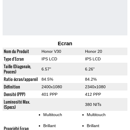
Ecran
Nom du Produit
Honor V30
Honor 20
Type d'Ecran
IPS LCD
IPS LCD
Taille (Diagonale,
6.57"
6.26"
Pouces)
Ratio écran/appareil
84.5%
84.2%
Définition
2400x1080
2340x1080
Densité (PPP)
401 PPP
412 PPP
Luminosité Max.
380 NITs
(Specs)
Multitouch
Multitouch
Brillant
Brillant
Propriété Ecran