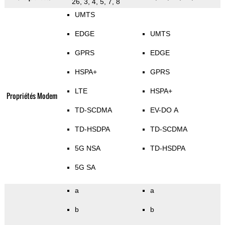
26, 3, 4, 5, 7, 8
UMTS
EDGE
UMTS
GPRS
EDGE
HSPA+
GPRS
LTE
HSPA+
Propriétés Modem
TD-SCDMA
EV-DO A
TD-HSDPA
TD-SCDMA
5G NSA
TD-HSDPA
5G SA
a
a
b
b