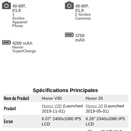
40-MP,
48-MP,
f/1.8
f/1.8
1
2 Arrière
Arrière
Cameras
Appareil
Photo
3750
mAh
4200 mAh
Honor
SuperCharge
Spécifications Principales
Nom du Produit
Honor V30
Honor 20
Honor V30
(Launched
Honor 20
(Launched
Produit
2019-11-01)
2019-05-01)
6.57" 2400x1080 IPS
6.26" 2340x1080 IPS
Ecran
LCD
LCD