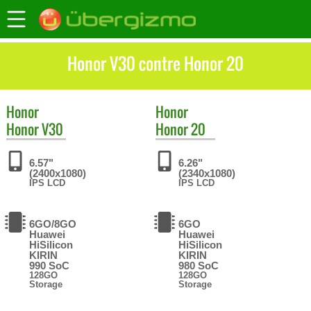
Honor V30 contre Honor 20
Honor
Honor
Honor V30
Honor 20
6.57"
6.26"
(2400x1080)
(2340x1080)
IPS LCD
IPS LCD
6GO/8GO
6GO
Huawei
Huawei
HiSilicon
HiSilicon
KIRIN
KIRIN
990 SoC
980 SoC
128GO
128GO
Storage
Storage