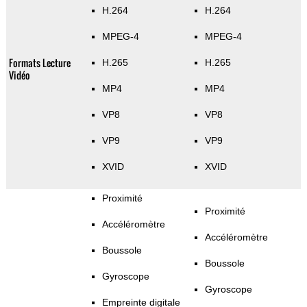
H.264
H.264
MPEG-4
MPEG-4
Formats Lecture
H.265
H.265
Vidéo
MP4
MP4
VP8
VP8
VP9
VP9
XVID
XVID
Proximité
Proximité
Accéléromètre
Accéléromètre
Boussole
Boussole
Gyroscope
Gyroscope
Empreinte digitale