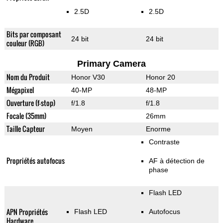
2.5D
2.5D
Bits par composant
24 bit
24 bit
couleur (RGB)
Primary Camera
Nom du Produit
Honor V30
Honor 20
Mégapixel
40-MP
48-MP
Ouverture (f-stop)
f/1.8
f/1.8
Focale (35mm)
26mm
Taille Capteur
Moyen
Enorme
Contraste
Propriétés autofocus
AF à détection de
phase
Flash LED
APN Propriétés
Flash LED
Autofocus
Hardware