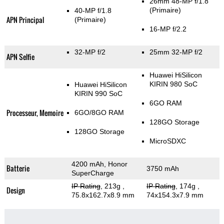
26mm 48-MP f/1.8
(Primaire)
40-MP f/1.8
APN Principal
(Primaire)
16-MP f/2.2
32-MP f/2
25mm 32-MP f/2
APN Selfie
Huawei HiSilicon
KIRIN 980 SoC
Huawei HiSilicon
KIRIN 990 SoC
6GO RAM
Processeur, Memoire
6GO/8GO RAM
128GO Storage
128GO Storage
MicroSDXC
4200 mAh, Honor
Batterie
3750 mAh
SuperCharge
IP Rating
, 213g
,
IP Rating
, 174g
,
Design
75.8x162.7x8.9 mm
74x154.3x7.9 mm