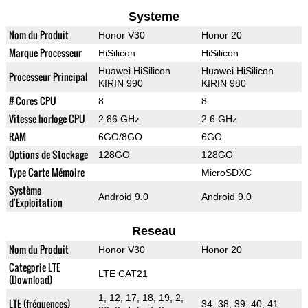
Systeme
Nom du Produit
Honor V30
Honor 20
Marque Processeur
HiSilicon
HiSilicon
Huawei HiSilicon
Huawei HiSilicon
Processeur Principal
KIRIN 990
KIRIN 980
# Cores CPU
8
8
Vitesse horloge CPU
2.86 GHz
2.6 GHz
RAM
6GO/8GO
6GO
Options de Stockage
128GO
128GO
Type Carte Mémoire
MicroSDXC
Système
Android 9.0
Android 9.0
d'Exploitation
Reseau
Nom du Produit
Honor V30
Honor 20
Categorie LTE
LTE CAT21
(Download)
1, 12, 17, 18, 19, 2,
LTE (fréquences)
34, 38, 39, 40, 41