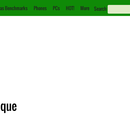
as Benchmarks
Phones
PCs
HOT!
More
Search
ique