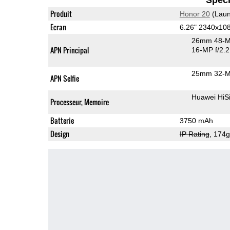
Produit
Honor 20
(Laun
Ecran
6.26" 2340x10
26mm 48-M
APN Principal
16-MP f/2.2
25mm 32-M
APN Selfie
Huawei HiS
Processeur, Memoire
Batterie
3750 mAh
Design
IP Rating
, 174