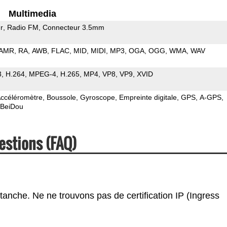
Multimedia
r
Radio FM
Connecteur 3.5mm
AMR
RA
AWB
FLAC
MID
MIDI
MP3
OGA
OGG
WMA
WAV
3
H.264
MPEG-4
H.265
MP4
VP8
VP9
XVID
ccéléromètre
Boussole
Gyroscope
Empreinte digitale
GPS
A-GPS
BeiDou
estions (FAQ)
tanche. Ne ne trouvons pas de certification IP (Ingress