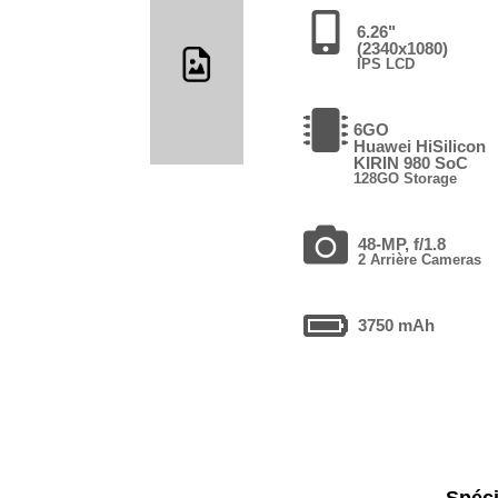
6.26"
(2340x1080)
IPS LCD
6GO
Huawei HiSilicon
KIRIN 980 SoC
128GO Storage
48-MP, f/1.8
2 Arrière Cameras
3750 mAh
Spéci