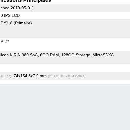
ched 2019-05-01)
80 IPS LCD
P f/1.8
(Primaire)
P f/2
ilicon KIRIN 980 SoC
6GO RAM
128GO Storage
MicroSDXC
g
, 74x154.3x7.9 mm
(6.1oz)
(2.91 x 6.07 x 0.31 inches)