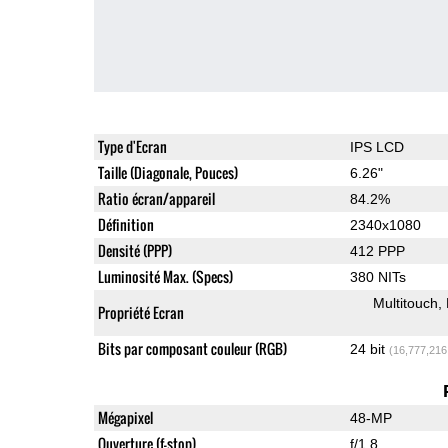
Type d'Ecran
IPS LCD
Taille (Diagonale, Pouces)
6.26"
Ratio écran/appareil
84.2%
Définition
2340x1080
Densité (PPP)
412 PPP
Luminosité Max. (Specs)
380 NITs
Multitouch
Propriété Ecran
Bits par composant couleur (RGB)
24 bit
(16,777,216
Mégapixel
48-MP
Ouverture (f-stop)
f/1.8