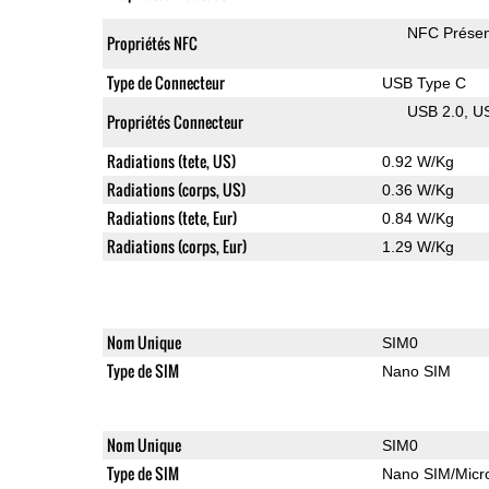
NFC Présen
Propriétés NFC
Type de Connecteur
USB Type C
USB 2.0
U
Propriétés Connecteur
Radiations (tete, US)
0.92 W/Kg
Radiations (corps, US)
0.36 W/Kg
Radiations (tete, Eur)
0.84 W/Kg
Radiations (corps, Eur)
1.29 W/Kg
Nom Unique
SIM0
Type de SIM
Nano SIM
Nom Unique
SIM0
Type de SIM
Nano SIM/Mic