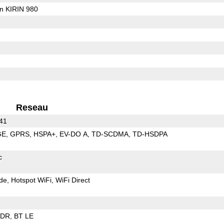
on KIRIN 980
Reseau
 41
GE
GPRS
HSPA+
EV-DO A
TD-SCDMA
TD-HSDPA
c
de
Hotspot WiFi
WiFi Direct
EDR
BT LE