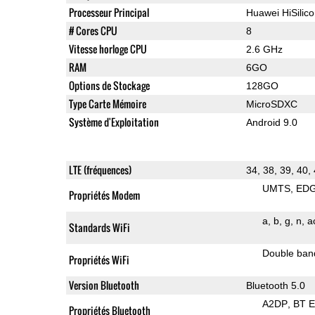
Processeur Principal
Huawei HiSilic
# Cores CPU
8
Vitesse horloge CPU
2.6 GHz
RAM
6GO
Options de Stockage
128GO
Type Carte Mémoire
MicroSDXC
Système d'Exploitation
Android 9.0
LTE (fréquences)
34, 38, 39, 40,
UMTS
ED
Propriétés Modem
a
b
g
n
a
Standards WiFi
Double ban
Propriétés WiFi
Version Bluetooth
Bluetooth 5.0
A2DP
BT 
Propriétés Bluetooth