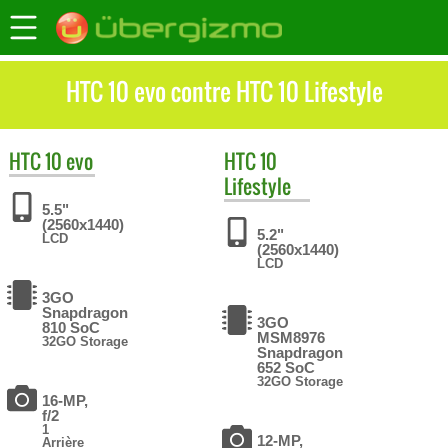
HTC 10 evo contre HTC 10 Lifestyle
HTC
10 evo
HTC
10
Lifestyle
5.5"
(2560x1440)
5.2"
LCD
(2560x1440)
LCD
3GO
Snapdragon
3GO
810 SoC
MSM8976
32GO Storage
Snapdragon
652 SoC
32GO Storage
16-MP,
f/2
1
12-MP,
Arrière