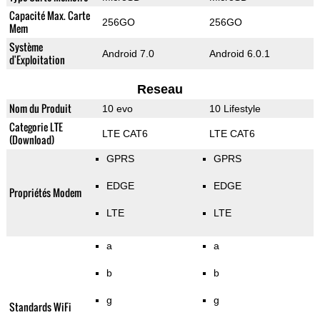
Capacité Max. Carte
256GO
256GO
Mem
Système
Android 7.0
Android 6.0.1
d'Exploitation
Reseau
Nom du Produit
10 evo
10 Lifestyle
Categorie LTE
LTE CAT6
LTE CAT6
(Download)
GPRS
GPRS
EDGE
EDGE
Propriétés Modem
LTE
LTE
a
a
b
b
g
g
Standards WiFi