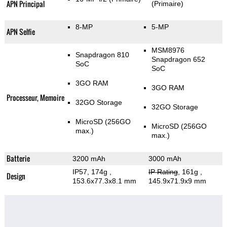
APN Principal
(Primaire)
8-MP
5-MP
APN Selfie
MSM8976
Snapdragon 810
Snapdragon 652
SoC
SoC
3GO RAM
3GO RAM
Processeur, Memoire
32GO Storage
32GO Storage
MicroSD (256GO
MicroSD (256GO
max.)
max.)
Batterie
3200 mAh
3000 mAh
IP57, 174g
,
IP Rating
, 161g
,
Design
153.6x77.3x8.1 mm
145.9x71.9x9 mm