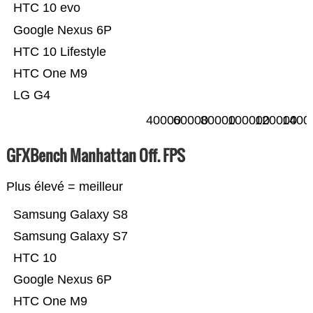
HTC 10 evo
Google Nexus 6P
HTC 10 Lifestyle
HTC One M9
LG G4
40000
60000
80000
100000
120000
1400
GFXBench Manhattan Off. FPS
Plus élevé = meilleur
Samsung Galaxy S8
Samsung Galaxy S7
HTC 10
Google Nexus 6P
HTC One M9