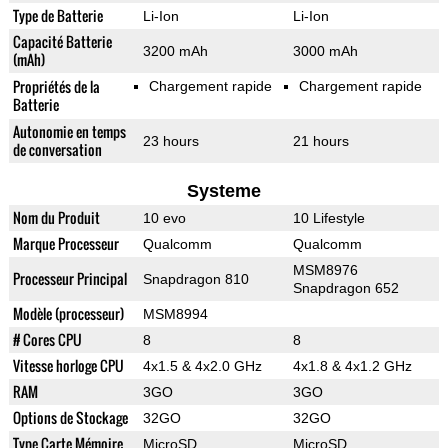
Type de Batterie
Li-Ion
Li-Ion
Capacité Batterie
3200 mAh
3000 mAh
(mAh)
Propriétés de la
Chargement rapide
Chargement rapide
Batterie
Autonomie en temps
23 hours
21 hours
de conversation
Systeme
Nom du Produit
10 evo
10 Lifestyle
Marque Processeur
Qualcomm
Qualcomm
MSM8976
Processeur Principal
Snapdragon 810
Snapdragon 652
Modèle (processeur)
MSM8994
# Cores CPU
8
8
Vitesse horloge CPU
4x1.5 & 4x2.0 GHz
4x1.8 & 4x1.2 GHz
RAM
3GO
3GO
Options de Stockage
32GO
32GO
Type Carte Mémoire
MicroSD
MicroSD