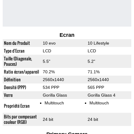
Ecran
Nom du Produit
10 evo
10 Lifestyle
Type d'Ecran
LCD
LCD
Taille (Diagonale,
5.5"
5.2"
Pouces)
Ratio écran/appareil
70.2%
71.1%
Définition
2560x1440
2560x1440
Densité (PPP)
534 PPP
565 PPP
Verre
Gorilla Glass
Gorilla Glass 4
Multitouch
Multitouch
Propriété Ecran
Bits par composant
24 bit
24 bit
couleur (RGB)