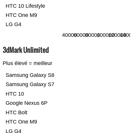
HTC 10 Lifestyle
HTC One M9
LG G4
40000
60000
80000
100000
120000
1400
3dMark Unlimited
Plus élevé = meilleur
Samsung Galaxy S8
Samsung Galaxy S7
HTC 10
Google Nexus 6P
HTC Bolt
HTC One M9
LG G4