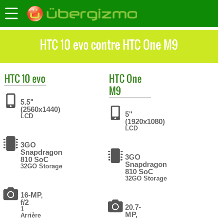
HTC 10 evo contre HTC One M9
HTC
10 evo
HTC
One
M9
5.5"
(2560x1440)
5"
LCD
(1920x1080)
LCD
3GO
Snapdragon
3GO
810 SoC
Snapdragon
32GO Storage
810 SoC
32GO Storage
16-MP,
f/2
20.7-
1
MP,
Arrière