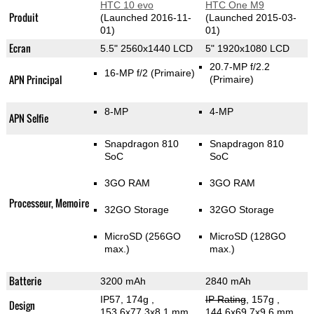
HTC 10 evo
HTC One M9
Produit
(Launched 2016-11-
(Launched 2015-03-
01)
01)
Ecran
5.5" 2560x1440 LCD
5" 1920x1080 LCD
20.7-MP f/2.2
16-MP f/2
(Primaire)
APN Principal
(Primaire)
8-MP
4-MP
APN Selfie
Snapdragon 810
Snapdragon 810
SoC
SoC
3GO RAM
3GO RAM
Processeur, Memoire
32GO Storage
32GO Storage
MicroSD (256GO
MicroSD (128GO
max.)
max.)
Batterie
3200 mAh
2840 mAh
IP57, 174g
,
IP Rating
, 157g
,
Design
153.6x77.3x8.1 mm
144.6x69.7x9.6 mm