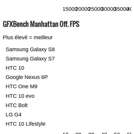
15000
20000
25000
30000
35000
40
GFXBench Manhattan Off. FPS
Plus élevé = meilleur
Samsung Galaxy S8
Samsung Galaxy S7
HTC 10
Google Nexus 6P
HTC One M9
HTC 10 evo
HTC Bolt
LG G4
HTC 10 Lifestyle