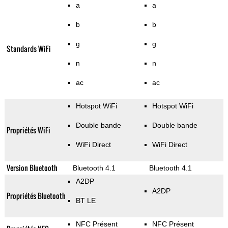
a
a
b
b
g
g
Standards WiFi
n
n
ac
ac
Hotspot WiFi
Hotspot WiFi
Double bande
Double bande
Propriétés WiFi
WiFi Direct
WiFi Direct
Version Bluetooth
Bluetooth 4.1
Bluetooth 4.1
A2DP
A2DP
Propriétés Bluetooth
BT LE
NFC Présent
NFC Présent