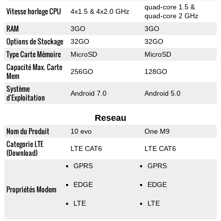
quad-core 1.5 &
Vitesse horloge CPU
4x1.5 & 4x2.0 GHz
quad-core 2 GHz
RAM
3GO
3GO
Options de Stockage
32GO
32GO
Type Carte Mémoire
MicroSD
MicroSD
Capacité Max. Carte
256GO
128GO
Mem
Système
Android 7.0
Android 5.0
d'Exploitation
Reseau
Nom du Produit
10 evo
One M9
Categorie LTE
LTE CAT6
LTE CAT6
(Download)
GPRS
GPRS
EDGE
EDGE
Propriétés Modem
LTE
LTE