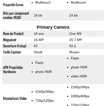
Multitouch
Multitouch
Propriété Ecran
Bits par composant
24 bit
24 bit
couleur (RGB)
Primary Camera
Nom du Produit
10 evo
One M9
Mégapixel
16-MP
20.7-MP
Ouverture (f-stop)
f/2
f/2.2
Taille Capteur
Small
Moyen
Flash
Flash
APN Propriétés
photo HDR
Hardware
photo HDR
vidéo HDR
2160p/30fps
2160p/30fps
1080p/60fps
Résolutions Vidéo
720p/120fps
720p/120fps