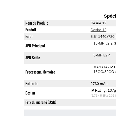
Spéci
Nom du Produit
Desire 12
Produit
Desire 12
Ecran
5.5" 1440x720
13-MP f/2.2
(
APN Principal
5-MP f/2.4
APN Selfie
MediaTek MT
Processeur, Memoire
16GO/32GO S
Batterie
2730 mAh
IP Rating
, 137
Design
(2.79 x 5.85 x 0.32 
Prix du marché (USD)