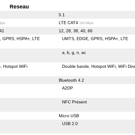
Reseau
5.1
LTE CAT4
bps
150 Mbps
 41
12, 28, 38, 40, 66
E
GPRS
HSPA+
LTE
UMTS
EDGE
GPRS
HSPA+
LTE
a
b
g
n
ac
e
Hotspot WiFi
Double bande
Hotspot WiFi
WiFi Dir
Bluetooth 4.2
A2DP
NFC Présent
Micro USB
USB 2.0