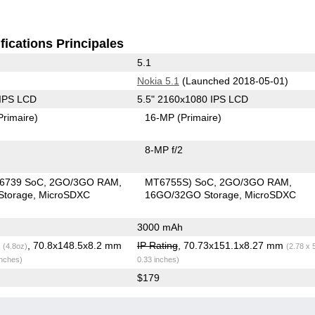
fications Principales
5.1
Nokia 5.1
(Launched 2018-05-01)
 IPS LCD
5.5" 2160x1080 IPS LCD
Primaire)
16-MP
(Primaire)
8-MP f/2
6739 SoC
2GO/3GO RAM
MT6755S) SoC
2GO/3GO RAM
torage
MicroSDXC
16GO/32GO Storage
MicroSDXC
3000 mAh
g
, 70.8x148.5x8.2 mm
IP Rating
, 70.73x151.1x8.27 mm
(4.8oz)
(2.78 x 
inches)
0.33 inches)
$179