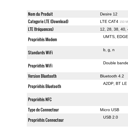
Nom du Produit
Desire 12
Categorie LTE (Download)
LTE CAT4
150 M
LTE (fréquences)
12, 28, 38, 40,
UMTS
EDG
Propriétés Modem
b
g
n
Standards WiFi
Double band
Propriétés WiFi
Version Bluetooth
Bluetooth 4.2
A2DP
BT LE
Propriétés Bluetooth
Propriétés NFC
Type de Connecteur
Micro USB
USB 2.0
Propriétés Connecteur