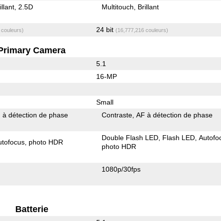
illant
2.5D
Multitouch
Brillant
24 bit
 couleurs)
(16,777,216 couleurs)
Primary Camera
5.1
16-MP
Small
 à détection de phase
Contraste
AF à détection de phase
Double Flash LED
Flash LED
Autofo
utofocus
photo HDR
photo HDR
1080p/30fps
Batterie