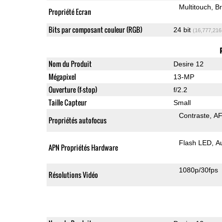
Multitouch
Br
Propriété Ecran
Bits par composant couleur (RGB)
24 bit
(16,777,216
Nom du Produit
Desire 12
Mégapixel
13-MP
Ouverture (f-stop)
f/2.2
Taille Capteur
Small
Contraste
AF
Propriétés autofocus
Flash LED
A
APN Propriétés Hardware
1080p/30fps
Résolutions Vidéo