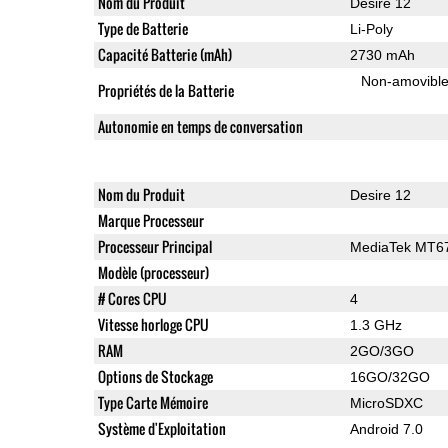
Nom du Produit
Desire 12
Type de Batterie
Li-Poly
Capacité Batterie (mAh)
2730 mAh
Non-amovibl
Propriétés de la Batterie
Autonomie en temps de conversation
Nom du Produit
Desire 12
Marque Processeur
Processeur Principal
MediaTek MT6
Modèle (processeur)
# Cores CPU
4
Vitesse horloge CPU
1.3 GHz
RAM
2GO/3GO
Options de Stockage
16GO/32GO
Type Carte Mémoire
MicroSDXC
Système d'Exploitation
Android 7.0