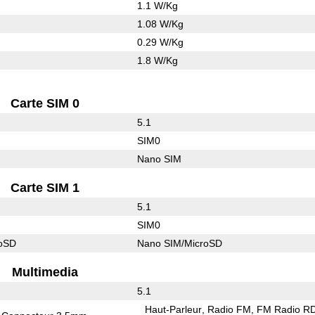
1.1 W/Kg
1.08 W/Kg
0.29 W/Kg
1.8 W/Kg
Carte SIM 0
5.1
SIM0
Nano SIM
Carte SIM 1
5.1
SIM0
roSD
Nano SIM/MicroSD
Multimedia
5.1
Haut-Parleur
Radio FM
FM Radio R