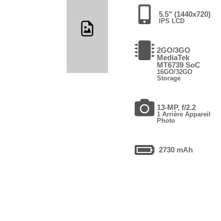
5.5" (1440x720)
IPS LCD
2GO/3GO
MediaTek
MT6739 SoC
16GO/32GO
Storage
13-MP, f/2.2
1 Arrière Appareil
Photo
2730 mAh