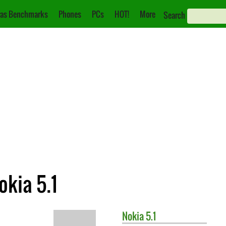
as Benchmarks
Phones
PCs
HOT!
More
Search
okia 5.1
Nokia
5.1