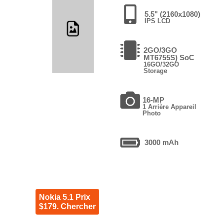
5.5" (2160x1080)
IPS LCD
2GO/3GO
MT6755S) SoC
16GO/32GO
Storage
16-MP
1 Arrière Appareil
Photo
3000 mAh
Nokia 5.1 Prix
$179. Chercher