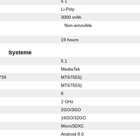
5.1
Li-Poly
3000 mAh
e
Non-amovible
19 hours
Systeme
5.1
MediaTek
739
MT6755S)
MT6755S)
8
2 GHz
2GO/3GO
16GO/32GO
MicroSDXC
Android 8.0