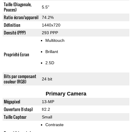
Taille (Diagonale,
5.5"
Pouces)
Ratio écran/appareil
74.2%
Définition
1440x720
Densité (PPP)
293 PPP
Multitouch
Brillant
Propriété Ecran
2.5D
Bits par composant
24 bit
couleur (RGB)
Primary Camera
Mégapixel
13-MP
Ouverture (f-stop)
f/2.2
Taille Capteur
Small
Contraste