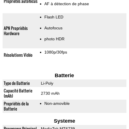
Propriétés autofocus
AF à détection de phase
Flash LED
APN Propriétés
Autofocus
Hardware
photo HDR
1080p/30fps
Résolutions Vidéo
Batterie
Type de Batterie
Li-Poly
Capacité Batterie
2730 mAh
(mAh)
Propriétés de la
Non-amovible
Batterie
Systeme
Processeur Principal
MediaTek MT6739