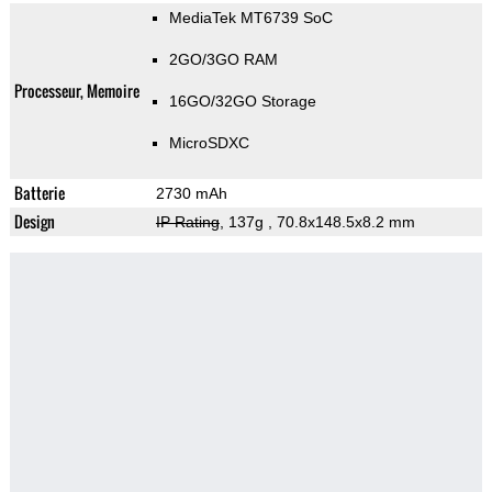
MediaTek MT6739 SoC
2GO/3GO RAM
Processeur, Memoire
16GO/32GO Storage
MicroSDXC
Batterie
2730 mAh
Design
IP Rating
, 137g
, 70.8x148.5x8.2 mm