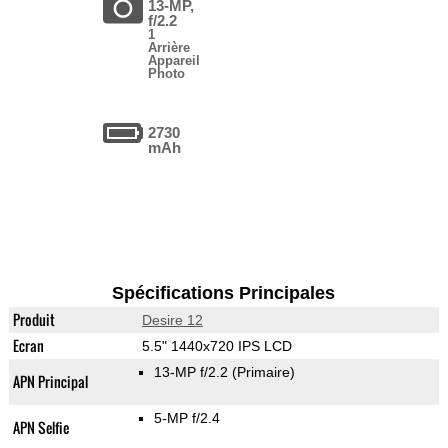
13-MP,
f/2.2
1
Arrière
Appareil
Photo
2730
mAh
Spécifications Principales
Produit
Desire 12
Ecran
5.5" 1440x720 IPS LCD
13-MP f/2.2
(Primaire)
APN Principal
5-MP f/2.4
APN Selfie