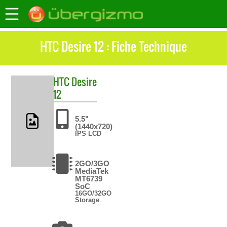
HTC Desire 12 : Fiche Technique
HTC
Desire
12
5.5"
(1440x720)
IPS LCD
2GO/3GO
MediaTek
MT6739
SoC
16GO/32GO
Storage