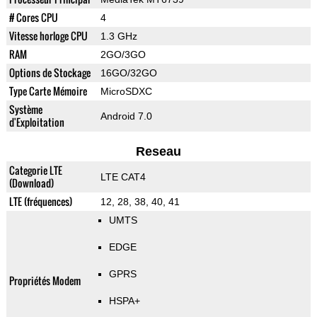
# Cores CPU
4
Vitesse horloge CPU
1.3 GHz
RAM
2GO/3GO
Options de Stockage
16GO/32GO
Type Carte Mémoire
MicroSDXC
Système
Android 7.0
d'Exploitation
Reseau
Categorie LTE
LTE CAT4
(Download)
LTE (fréquences)
12, 28, 38, 40, 41
UMTS
EDGE
GPRS
Propriétés Modem
HSPA+