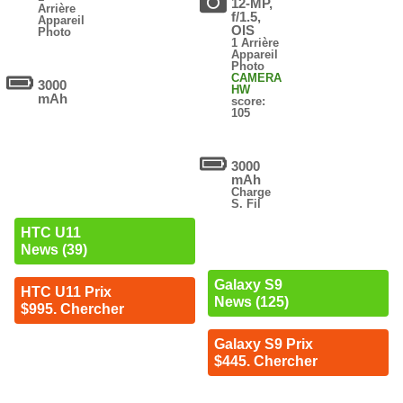
12-MP,
Arrière
f/1.5,
Appareil
OIS
Photo
1 Arrière
Appareil
Photo
CAMERA
3000
HW
mAh
score:
105
3000
mAh
Charge
S. Fil
HTC U11
News (39)
Galaxy S9
HTC U11 Prix
News (125)
$995. Chercher
Galaxy S9 Prix
$445. Chercher