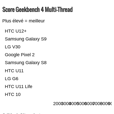
Score Geekbench 4 Multi-Thread
Plus élevé = meilleur
HTC U12+
Samsung Galaxy S9
LG V30
Google Pixel 2
Samsung Galaxy S8
HTC U11
LG G6
HTC U11 Life
HTC 10
2000
3000
4000
5000
6000
7000
8000
90