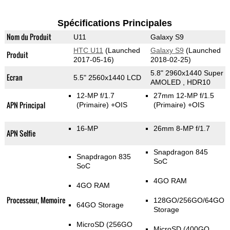
Spécifications Principales
Nom du Produit
U11
Galaxy S9
HTC U11
(Launched
Galaxy S9
(Launched
Produit
2017-05-16)
2018-02-25)
5.8" 2960x1440 Super
Ecran
5.5" 2560x1440 LCD
AMOLED , HDR10
12-MP f/1.7
27mm 12-MP f/1.5
APN Principal
(Primaire)
+OIS
(Primaire)
+OIS
16-MP
26mm 8-MP f/1.7
APN Selfie
Snapdragon 845
Snapdragon 835
SoC
SoC
4GO RAM
4GO RAM
Processeur, Memoire
128GO/256GO/64GO
64GO Storage
Storage
MicroSD (256GO
MicroSD (400GO