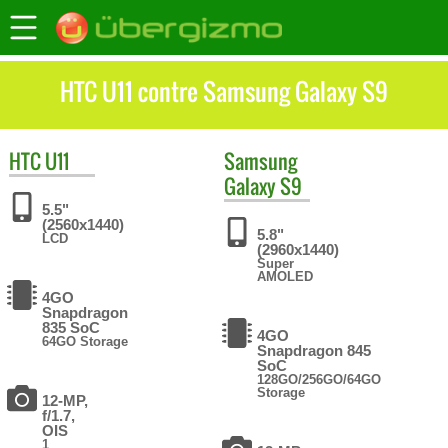
HTC U11 contre Samsung Galaxy S9
HTC
U11
Samsung
Galaxy S9
5.5"
(2560x1440)
5.8"
LCD
(2960x1440)
Super
AMOLED
4GO
Snapdragon
835 SoC
4GO
64GO Storage
Snapdragon 845
SoC
128GO/256GO/64GO
Storage
12-MP,
f/1.7,
OIS
1