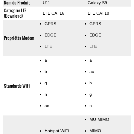
Nom du Produit
U11
Galaxy S9
Categorie LTE
LTE CAT16
LTE CAT18
(Download)
GPRS
GPRS
EDGE
EDGE
Propriétés Modem
LTE
LTE
a
a
b
ac
g
b
Standards WiFi
n
g
ac
n
MU-MIMO
Hotspot WiFi
MIMO