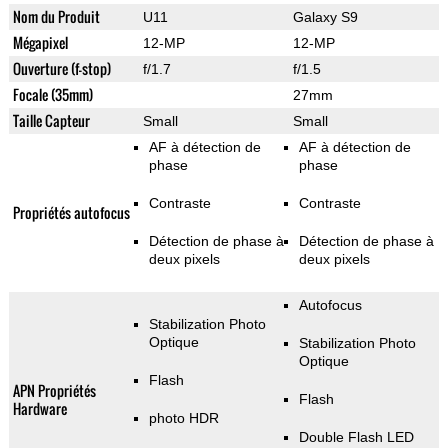
Nom du Produit
U11
Galaxy S9
Mégapixel
12-MP
12-MP
Ouverture (f-stop)
f/1.7
f/1.5
Focale (35mm)
27mm
Taille Capteur
Small
Small
AF à détection de
AF à détection de
phase
phase
Contraste
Contraste
Propriétés autofocus
Détection de phase à
Détection de phase à
deux pixels
deux pixels
Autofocus
Stabilization Photo
Optique
Stabilization Photo
Optique
Flash
APN Propriétés
Flash
Hardware
photo HDR
Double Flash LED