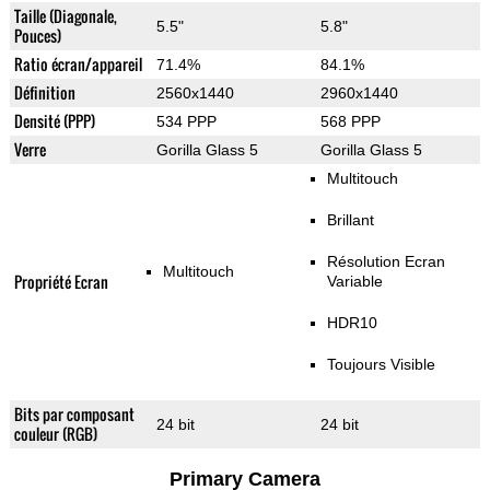
Taille (Diagonale,
5.5"
5.8"
Pouces)
Ratio écran/appareil
71.4%
84.1%
Définition
2560x1440
2960x1440
Densité (PPP)
534 PPP
568 PPP
Verre
Gorilla Glass 5
Gorilla Glass 5
Multitouch
Brillant
Résolution Ecran
Multitouch
Propriété Ecran
Variable
HDR10
Toujours Visible
Bits par composant
24 bit
24 bit
couleur (RGB)
Primary Camera