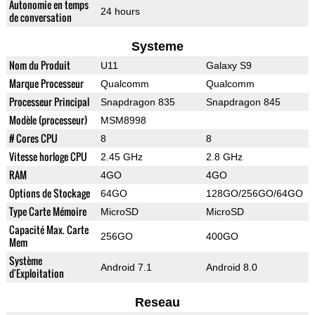
Autonomie en temps
24 hours
de conversation
Systeme
Nom du Produit
U11
Galaxy S9
Marque Processeur
Qualcomm
Qualcomm
Processeur Principal
Snapdragon 835
Snapdragon 845
Modèle (processeur)
MSM8998
# Cores CPU
8
8
Vitesse horloge CPU
2.45 GHz
2.8 GHz
RAM
4GO
4GO
Options de Stockage
64GO
128GO/256GO/64GO
Type Carte Mémoire
MicroSD
MicroSD
Capacité Max. Carte
256GO
400GO
Mem
Système
Android 7.1
Android 8.0
d'Exploitation
Reseau