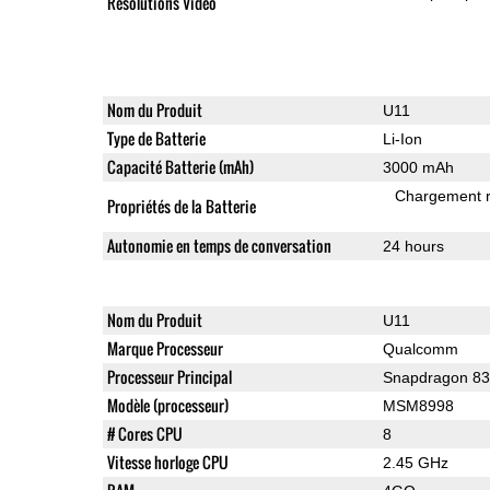
Résolutions Vidéo
Nom du Produit
U11
Type de Batterie
Li-Ion
Capacité Batterie (mAh)
3000 mAh
Chargement 
Propriétés de la Batterie
Autonomie en temps de conversation
24 hours
Nom du Produit
U11
Marque Processeur
Qualcomm
Processeur Principal
Snapdragon 8
Modèle (processeur)
MSM8998
# Cores CPU
8
Vitesse horloge CPU
2.45 GHz