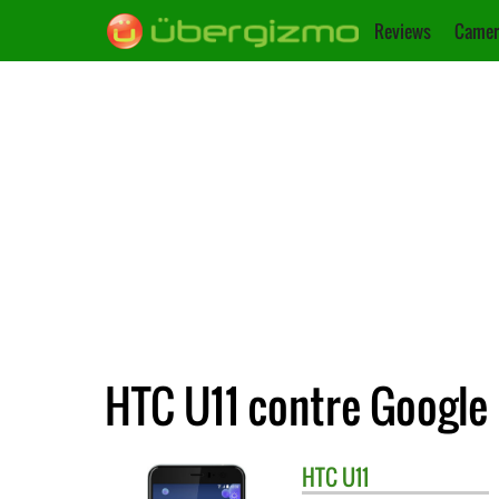
Reviews
Camer
HTC U11 contre Google 
HTC
U11