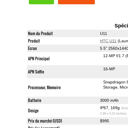
Spéci
Nom du Produit
U11
Produit
HTC U11
(Laun
Ecran
5.5" 2560x144
12-MP f/1.7
(
APN Principal
16-MP
APN Selfie
Snapdragon 
Processeur, Memoire
Storage
Mic
Batterie
3000 mAh
IP67, 169g
(6oz
Design
2.99 x 0.31 inches)
Prix du marché (USD)
$995