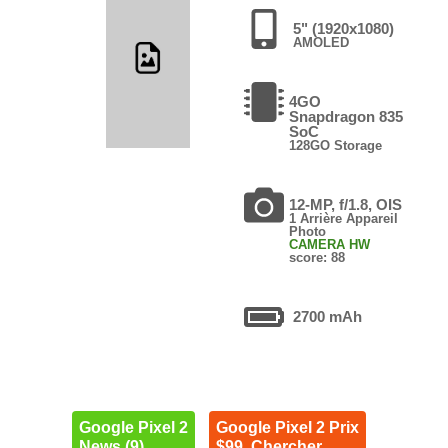
5" (1920x1080)
AMOLED
4GO
Snapdragon 835
SoC
128GO Storage
12-MP, f/1.8, OIS
1 Arrière Appareil
Photo
CAMERA HW
score: 88
2700 mAh
Google Pixel 2
Google Pixel 2 Prix
News (9)
$99. Chercher