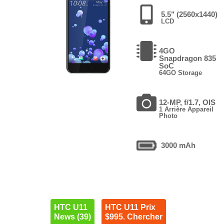
5.5" (2560x1440)
LCD
4GO
Snapdragon 835
SoC
64GO Storage
12-MP, f/1.7, OIS
1 Arrière Appareil
Photo
3000 mAh
HTC U11
HTC U11 Prix
News (39)
$995. Chercher