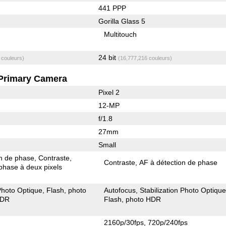
441 PPP
Gorilla Glass 5
Multitouch
24 bit
 couleurs)
(16,777,216 couleurs)
Primary Camera
Pixel 2
12-MP
f/1.8
27mm
Small
on de phase
Contraste
Contraste
AF à détection de phase
phase à deux pixels
 Photo Optique
Flash
photo
Autofocus
Stabilization Photo Optiqu
HDR
Flash
photo HDR
2160p/30fps
720p/240fps