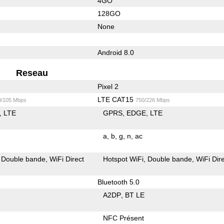
4GO
128GO
None
Android 8.0
Reseau
Pixel 2
LTE CAT15
0/105 Mbps
750/226 Mbps
LTE
GPRS
EDGE
LTE
a
b
g
n
ac
Double bande
WiFi Direct
Hotspot WiFi
Double bande
WiFi Dir
Bluetooth 5.0
A2DP
BT LE
NFC Présent