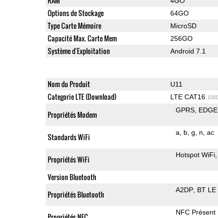
RAM
4GO
Options de Stockage
64GO
Type Carte Mémoire
MicroSD
Capacité Max. Carte Mem
256GO
Système d'Exploitation
Android 7.1
Nom du Produit
U11
Categorie LTE (Download)
LTE CAT16
100
GPRS
EDGE
Propriétés Modem
a
b
g
n
ac
Standards WiFi
Hotspot WiFi
Propriétés WiFi
Version Bluetooth
A2DP
BT LE
Propriétés Bluetooth
NFC Présent
Propriétés NFC