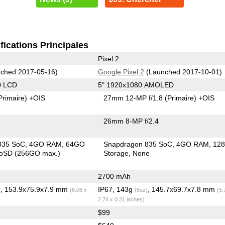
fications Principales
Pixel 2
ched 2017-05-16)
Google Pixel 2
(Launched 2017-10-01)
0 LCD
5" 1920x1080 AMOLED
Primaire)
+OIS
27mm 12-MP f/1.8
(Primaire)
+OIS
26mm 8-MP f/2.4
835 SoC
4GO RAM
64GO
Snapdragon 835 SoC
4GO RAM
12
roSD (256GO max.)
Storage
None
2700 mAh
, 153.9x75.9x7.9 mm
IP67, 143g
, 145.7x69.7x7.8 mm
)
(6.06 x
(5oz)
(5.
2.74 x 0.31 inches)
$99