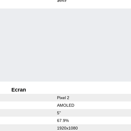
$649
Ecran
Pixel 2
AMOLED
5"
67.9%
1920x1080