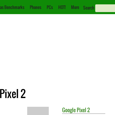
as Benchmarks
Phones
PCs
HOT!
More
Search
Pixel 2
Google
Pixel 2