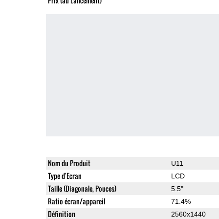
Prix (au Lancement)
Nom du Produit
U11
Type d'Ecran
LCD
Taille (Diagonale, Pouces)
5.5"
Ratio écran/appareil
71.4%
Définition
2560x1440