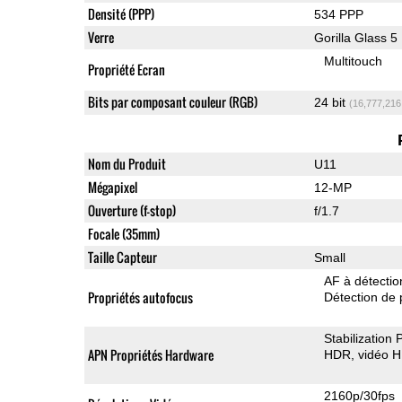
Densité (PPP)
534 PPP
Verre
Gorilla Glass 5
Multitouch
Propriété Ecran
Bits par composant couleur (RGB)
24 bit
(16,777,216
Nom du Produit
U11
Mégapixel
12-MP
Ouverture (f-stop)
f/1.7
Focale (35mm)
Taille Capteur
Small
AF à détecti
Propriétés autofocus
Détection de 
Stabilization
APN Propriétés Hardware
HDR
vidéo 
2160p/30fps