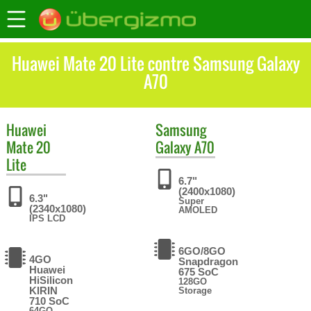
Huawei Mate 20 Lite contre Samsung Galaxy
A70
Huawei
Samsung
Mate 20
Galaxy A70
Lite
6.7"
(2400x1080)
6.3"
Super
(2340x1080)
AMOLED
IPS LCD
6GO/8GO
4GO
Snapdragon
Huawei
675 SoC
HiSilicon
128GO
KIRIN
Storage
710 SoC
64GO