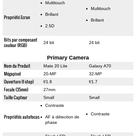
Multitouch
Multitouch
Brillant
Propriété Ecran
Brillant
2.5D
Bits par composant
24 bit
24 bit
couleur (RGB)
Primary Camera
Nom du Produit
Mate 20 Lite
Galaxy A70
Mégapixel
20-MP
32-MP
Ouverture (f-stop)
f/1.8
f/1.7
Focale (35mm)
27mm
Taille Capteur
Small
Small
Contraste
Contraste
Propriétés autofocus
AF à détection de
phase