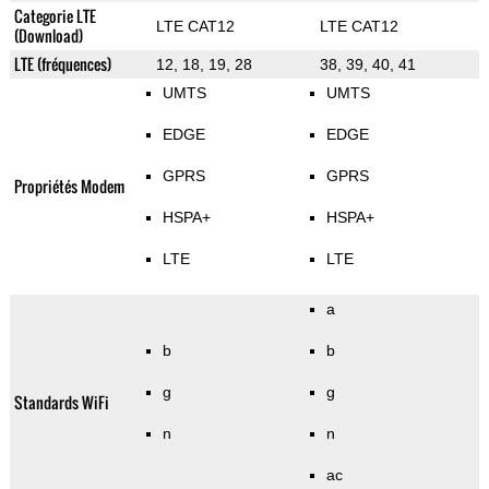
Categorie LTE
LTE CAT12
LTE CAT12
(Download)
LTE (fréquences)
12, 18, 19, 28
38, 39, 40, 41
UMTS
UMTS
EDGE
EDGE
GPRS
GPRS
Propriétés Modem
HSPA+
HSPA+
LTE
LTE
a
b
b
g
g
Standards WiFi
n
n
ac