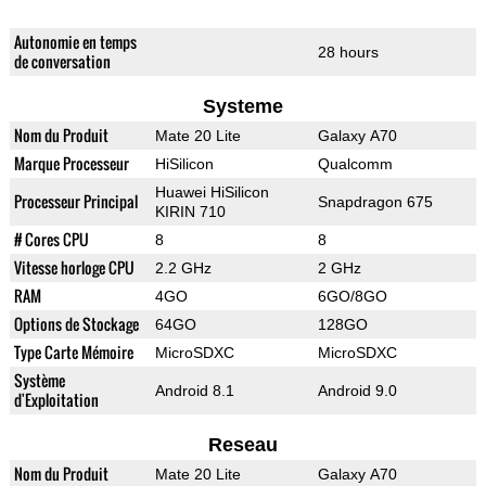
Autonomie en temps
28 hours
de conversation
Systeme
Nom du Produit
Mate 20 Lite
Galaxy A70
Marque Processeur
HiSilicon
Qualcomm
Huawei HiSilicon
Processeur Principal
Snapdragon 675
KIRIN 710
# Cores CPU
8
8
Vitesse horloge CPU
2.2 GHz
2 GHz
RAM
4GO
6GO/8GO
Options de Stockage
64GO
128GO
Type Carte Mémoire
MicroSDXC
MicroSDXC
Système
Android 8.1
Android 9.0
d'Exploitation
Reseau
Nom du Produit
Mate 20 Lite
Galaxy A70