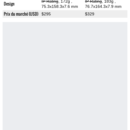
IP Rating
, 172g
,
IP Rating
, 183g
,
Design
75.3x158.3x7.6 mm
76.7x164.3x7.9 mm
Prix du marché (USD)
$295
$329