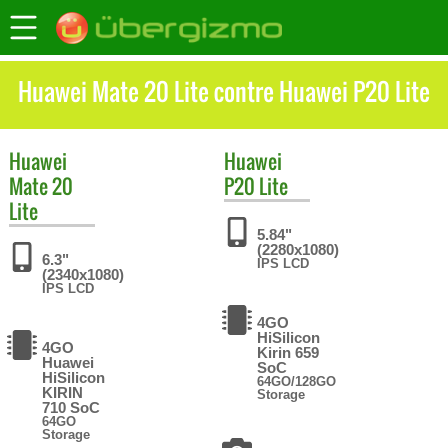
Huawei Mate 20 Lite contre Huawei P20 Lite
Huawei
Huawei
Mate 20
P20 Lite
Lite
5.84"
(2280x1080)
6.3"
IPS LCD
(2340x1080)
IPS LCD
4GO
HiSilicon
4GO
Kirin 659
Huawei
SoC
HiSilicon
64GO/128GO
KIRIN
Storage
710 SoC
64GO
Storage