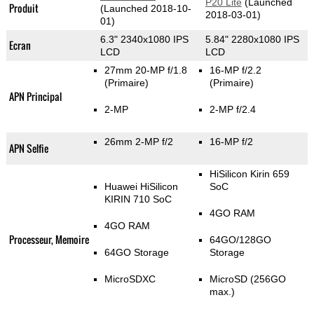
P20 Lite
(Launched
Produit
(Launched 2018-10-
2018-03-01)
01)
6.3" 2340x1080 IPS
5.84" 2280x1080 IPS
Ecran
LCD
LCD
27mm 20-MP f/1.8
16-MP f/2.2
(Primaire)
(Primaire)
APN Principal
2-MP
2-MP f/2.4
26mm 2-MP f/2
16-MP f/2
APN Selfie
HiSilicon Kirin 659
Huawei HiSilicon
SoC
KIRIN 710 SoC
4GO RAM
4GO RAM
Processeur, Memoire
64GO/128GO
64GO Storage
Storage
MicroSDXC
MicroSD (256GO
max.)