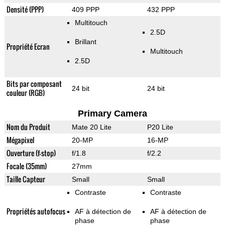
Densité (PPP)
409 PPP
432 PPP
Multitouch
2.5D
Brillant
Propriété Ecran
Multitouch
2.5D
Bits par composant
24 bit
24 bit
couleur (RGB)
Primary Camera
Nom du Produit
Mate 20 Lite
P20 Lite
Mégapixel
20-MP
16-MP
Ouverture (f-stop)
f/1.8
f/2.2
Focale (35mm)
27mm
Taille Capteur
Small
Small
Contraste
Contraste
Propriétés autofocus
AF à détection de
AF à détection de
phase
phase