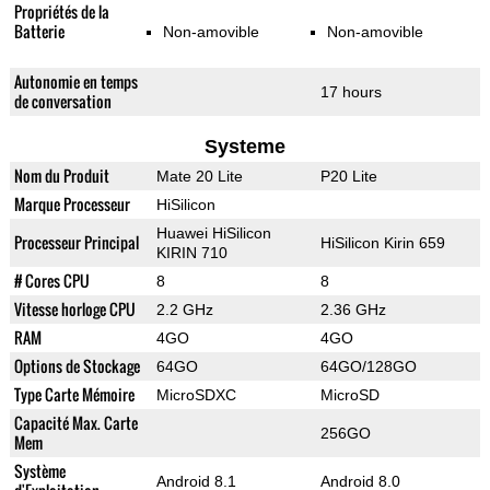
Propriétés de la
Batterie
Non-amovible
Non-amovible
Autonomie en temps
17 hours
de conversation
Systeme
Nom du Produit
Mate 20 Lite
P20 Lite
Marque Processeur
HiSilicon
Huawei HiSilicon
Processeur Principal
HiSilicon Kirin 659
KIRIN 710
# Cores CPU
8
8
Vitesse horloge CPU
2.2 GHz
2.36 GHz
RAM
4GO
4GO
Options de Stockage
64GO
64GO/128GO
Type Carte Mémoire
MicroSDXC
MicroSD
Capacité Max. Carte
256GO
Mem
Système
Android 8.1
Android 8.0