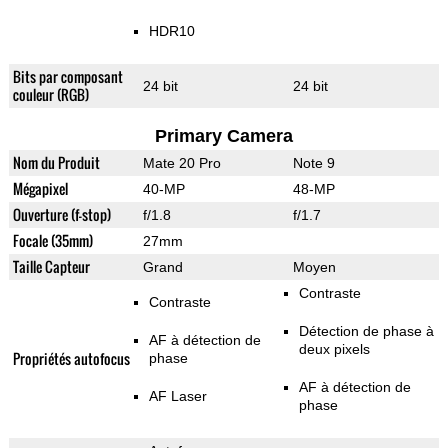
HDR10
Bits par composant
24 bit
24 bit
couleur (RGB)
Primary Camera
Nom du Produit
Mate 20 Pro
Note 9
Mégapixel
40-MP
48-MP
Ouverture (f-stop)
f/1.8
f/1.7
Focale (35mm)
27mm
Taille Capteur
Grand
Moyen
Contraste
Contraste
Détection de phase à
AF à détection de
deux pixels
Propriétés autofocus
phase
AF à détection de
AF Laser
phase