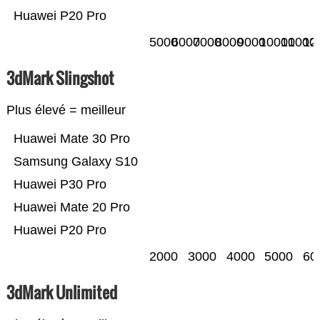
Huawei P20 Pro
5000
6000
7000
8000
9000
10000
11000
12
3dMark Slingshot
Plus élevé = meilleur
Huawei Mate 30 Pro
Samsung Galaxy S10
Huawei P30 Pro
Huawei Mate 20 Pro
Huawei P20 Pro
2000
3000
4000
5000
60
3dMark Unlimited