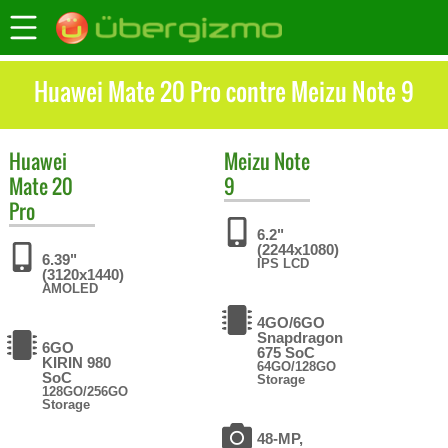
Huawei Mate 20 Pro contre Meizu Note 9
Huawei
Meizu
Note
Mate 20
9
Pro
6.2"
(2244x1080)
6.39"
IPS LCD
(3120x1440)
AMOLED
4GO/6GO
Snapdragon
6GO
675 SoC
KIRIN 980
64GO/128GO
SoC
Storage
128GO/256GO
Storage
48-MP,