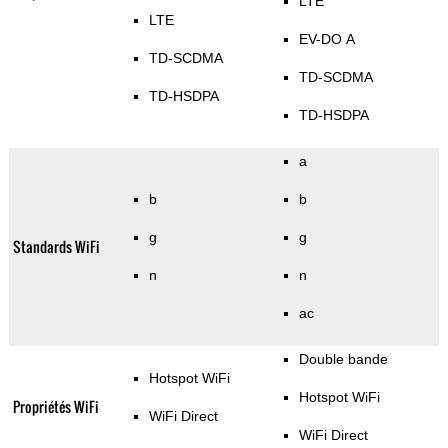
LTE
LTE
EV-DO A
TD-SCDMA
TD-SCDMA
TD-HSDPA
TD-HSDPA
a
b
b
g
g
Standards WiFi
n
n
ac
Double bande
Hotspot WiFi
Hotspot WiFi
Propriétés WiFi
WiFi Direct
WiFi Direct