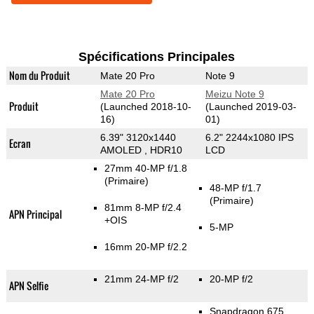
Spécifications Principales
Nom du Produit
Mate 20 Pro
Note 9
Mate 20 Pro
Meizu Note 9
Produit
(Launched 2018-10-
(Launched 2019-03-
16)
01)
6.39" 3120x1440
6.2" 2244x1080 IPS
Ecran
AMOLED , HDR10
LCD
27mm 40-MP f/1.8
(Primaire)
48-MP f/1.7
(Primaire)
81mm 8-MP f/2.4
APN Principal
+OIS
5-MP
16mm 20-MP f/2.2
21mm 24-MP f/2
20-MP f/2
APN Selfie
Snapdragon 675