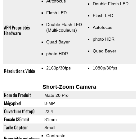
Autofocus
Double Flash LED
Flash LED
Flash LED
Double Flash LED
APN Propriétés
Autofocus
(Multi-couleurs)
Hardware
photo HDR
Quad Bayer
Quad Bayer
photo HDR
2160p/30fps
1080p/30fps
Résolutions Vidéo
Short-Zoom Camera
Nom du Produit
Mate 20 Pro
Mégapixel
8-MP
Ouverture (f-stop)
f/2.4
Focale (35mm)
81mm
Taille Capteur
Small
Contraste
Propriétés autofocus