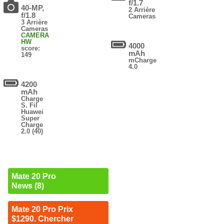
f/1.7
40-MP,
2 Arrière
f/1.8
Cameras
3 Arrière
Cameras
CAMERA
HW
4000
score:
mAh
149
mCharge
4.0
4200
mAh
Charge
S. Fil
Huawei
Super
Charge
2.0 (40)
Mate 20 Pro
News (8)
Mate 20 Pro Prix
$1290. Chercher