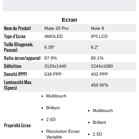
Ecran
Nom du Produit
Mate 20 Pro
Note 9
Type d'Ecran
AMOLED
IPS LCD
Taille (Diagonale,
6.39"
6.2"
Pouces)
Ratio écran/appareil
87.9%
85.1%
Définition
3120x1440
2244x1080
Densité (PPP)
538 PPP
402 PPP
Luminosité Max.
450 NITs
(Specs)
Multitouch
Brillant
Multitouch
2.5D
Brillant
Propriété Ecran
Résolution Ecran
2.5D
Variable