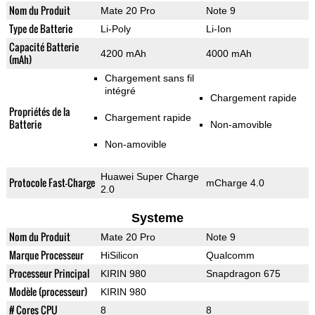
Nom du Produit
Mate 20 Pro
Note 9
Type de Batterie
Li-Poly
Li-Ion
Capacité Batterie
4200 mAh
4000 mAh
(mAh)
Chargement sans fil
intégré
Chargement rapide
Propriétés de la
Chargement rapide
Batterie
Non-amovible
Non-amovible
Huawei Super Charge
Protocole Fast-Charge
mCharge 4.0
2.0
Systeme
Nom du Produit
Mate 20 Pro
Note 9
Marque Processeur
HiSilicon
Qualcomm
Processeur Principal
KIRIN 980
Snapdragon 675
Modèle (processeur)
KIRIN 980
# Cores CPU
8
8