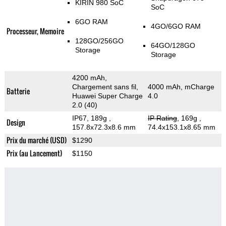
KIRIN 980 SoC
SoC
6GO RAM
4GO/6GO RAM
Processeur, Memoire
128GO/256GO
64GO/128GO
Storage
Storage
4200 mAh,
Chargement sans fil,
4000 mAh, mCharge
Batterie
Huawei Super Charge
4.0
2.0 (40)
IP67, 189g
,
IP Rating
, 169g
,
Design
157.8x72.3x8.6 mm
74.4x153.1x8.65 mm
Prix du marché (USD)
$1290
Prix (au Lancement)
$1150