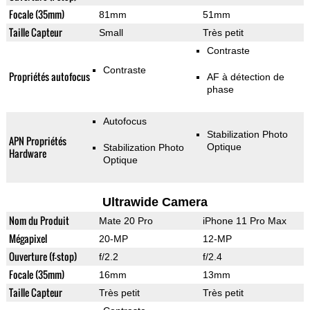
Focale (35mm)
81mm
51mm
Taille Capteur
Small
Très petit
Contraste
Contraste
Propriétés autofocus
AF à détection de
phase
Autofocus
Stabilization Photo
APN Propriétés
Optique
Stabilization Photo
Hardware
Optique
Ultrawide Camera
Nom du Produit
Mate 20 Pro
iPhone 11 Pro Max
Mégapixel
20-MP
12-MP
Ouverture (f-stop)
f/2.2
f/2.4
Focale (35mm)
16mm
13mm
Taille Capteur
Très petit
Très petit