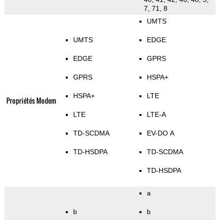
7, 71, 8
UMTS
UMTS
EDGE
EDGE
GPRS
GPRS
HSPA+
HSPA+
LTE
Propriétés Modem
LTE
LTE-A
TD-SCDMA
EV-DO A
TD-HSDPA
TD-SCDMA
TD-HSDPA
a
b
b