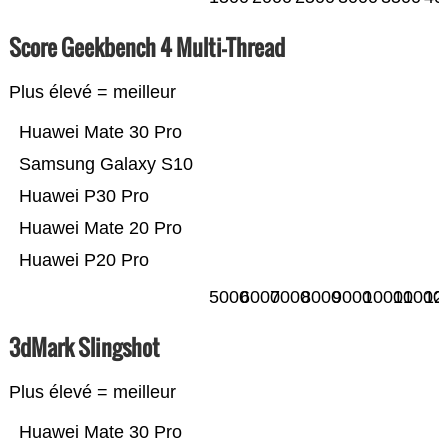
Score Geekbench 4 Multi-Thread
Plus élevé = meilleur
Huawei Mate 30 Pro
Samsung Galaxy S10
Huawei P30 Pro
Huawei Mate 20 Pro
Huawei P20 Pro
5000
6000
7000
8000
9000
10000
11000
12
3dMark Slingshot
Plus élevé = meilleur
Huawei Mate 30 Pro