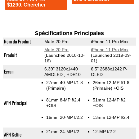
$1290. Chercher
Spécifications Principales
Nom du Produit
Mate 20 Pro
iPhone 11 Pro Max
Mate 20 Pro
iPhone 11 Pro Max
Produit
(Launched 2018-10-
(Launched 2019-09-
16)
01)
6.39" 3120x1440
6.5" 2688x1242 P-
Ecran
AMOLED , HDR10
OLED
27mm 40-MP f/1.8
26mm 12-MP f/1.8
(Primaire)
(Primaire)
+OIS
81mm 8-MP f/2.4
51mm 12-MP f/2
APN Principal
+OIS
+OIS
16mm 20-MP f/2.2
13mm 12-MP f/2.4
21mm 24-MP f/2
12-MP f/2.2
APN Selfie