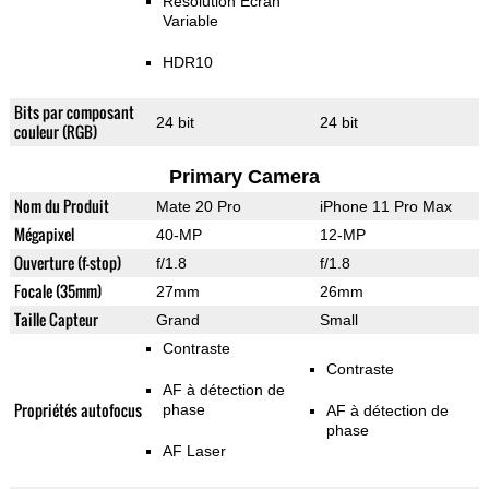
Résolution Ecran
Variable
HDR10
Bits par composant
24 bit
24 bit
couleur (RGB)
Primary Camera
Nom du Produit
Mate 20 Pro
iPhone 11 Pro Max
Mégapixel
40-MP
12-MP
Ouverture (f-stop)
f/1.8
f/1.8
Focale (35mm)
27mm
26mm
Taille Capteur
Grand
Small
Contraste
Contraste
AF à détection de
Propriétés autofocus
phase
AF à détection de
phase
AF Laser