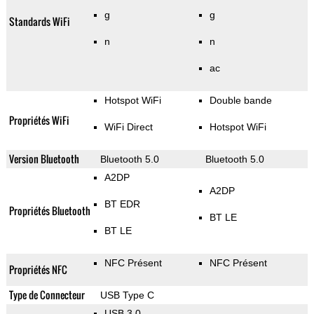
g
g
Standards WiFi
n
n
ac
Hotspot WiFi
Double bande
Propriétés WiFi
WiFi Direct
Hotspot WiFi
Version Bluetooth
Bluetooth 5.0
Bluetooth 5.0
A2DP
A2DP
BT EDR
Propriétés Bluetooth
BT LE
BT LE
NFC Présent
NFC Présent
Propriétés NFC
Type de Connecteur
USB Type C
USB 3.0