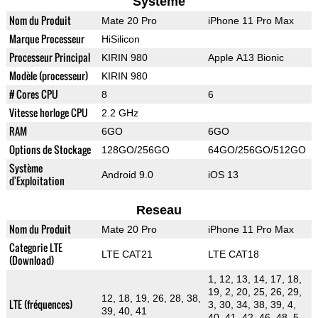
Systeme
Nom du Produit
Mate 20 Pro
iPhone 11 Pro Max
Marque Processeur
HiSilicon
Processeur Principal
KIRIN 980
Apple A13 Bionic
Modèle (processeur)
KIRIN 980
# Cores CPU
8
6
Vitesse horloge CPU
2.2 GHz
RAM
6GO
6GO
Options de Stockage
128GO/256GO
64GO/256GO/512GO
Système
Android 9.0
iOS 13
d'Exploitation
Reseau
Nom du Produit
Mate 20 Pro
iPhone 11 Pro Max
Categorie LTE
LTE CAT21
LTE CAT18
(Download)
1, 12, 13, 14, 17, 18,
19, 2, 20, 25, 26, 29,
12, 18, 19, 26, 28, 38,
LTE (fréquences)
3, 30, 34, 38, 39, 4,
39, 40, 41
40, 41, 42, 46, 48, 5,