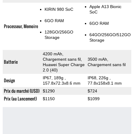
Apple A13 Bionic
KIRIN 980 SoC
SoC
6GO RAM
6GO RAM
Processeur, Memoire
128GO/256GO
64GO/256GO/512GO
Storage
Storage
4200 mAh,
Chargement sans fil,
3500 mAh,
Batterie
Huawei Super Charge
Chargement sans fil
2.0 (40)
IP67, 189g
,
IP68, 226g
,
Design
157.8x72.3x8.6 mm
77.8x158x8.1 mm
Prix du marché (USD)
$1290
$724
Prix (au Lancement)
$1150
$1099