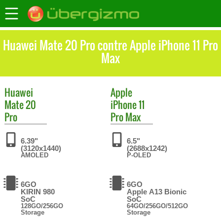
Huawei Mate 20 Pro contre Apple iPhone 11 Pro
Max
Huawei
Apple
Mate 20
iPhone 11
Pro
Pro Max
6.39"
6.5"
(3120x1440)
(2688x1242)
AMOLED
P-OLED
6GO
6GO
KIRIN 980
Apple A13 Bionic
SoC
SoC
128GO/256GO
64GO/256GO/512GO
Storage
Storage