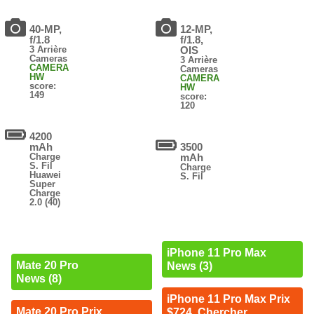
40-MP,
12-MP,
f/1.8
f/1.8,
3 Arrière
OIS
Cameras
3 Arrière
CAMERA
Cameras
HW
CAMERA
score:
HW
149
score:
120
4200
mAh
3500
Charge
mAh
S. Fil
Charge
Huawei
S. Fil
Super
Charge
2.0 (40)
iPhone 11 Pro Max
Mate 20 Pro
News (3)
News (8)
iPhone 11 Pro Max Prix
Mate 20 Pro Prix
$724. Chercher