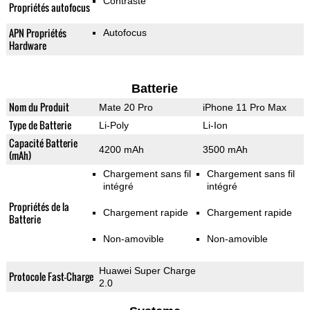
Contraste
Propriétés autofocus
APN Propriétés
Autofocus
Hardware
Batterie
Nom du Produit
Mate 20 Pro
iPhone 11 Pro Max
Type de Batterie
Li-Poly
Li-Ion
Capacité Batterie
4200 mAh
3500 mAh
(mAh)
Chargement sans fil
Chargement sans fil
intégré
intégré
Propriétés de la
Chargement rapide
Chargement rapide
Batterie
Non-amovible
Non-amovible
Huawei Super Charge
Protocole Fast-Charge
2.0