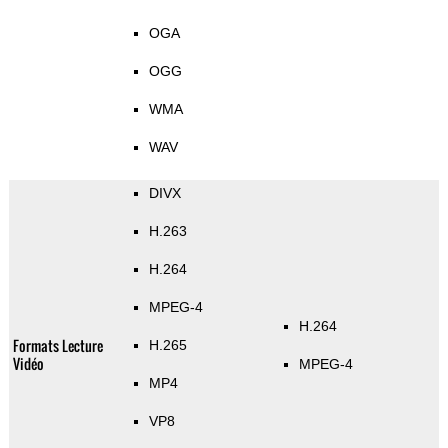
OGA
OGG
WMA
WAV
DIVX
H.263
H.264
MPEG-4
H.264
Formats Lecture
H.265
Vidéo
MPEG-4
MP4
VP8