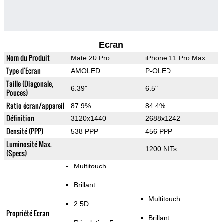
Ecran
Nom du Produit
Mate 20 Pro
iPhone 11 Pro Max
Type d'Ecran
AMOLED
P-OLED
Taille (Diagonale,
6.39"
6.5"
Pouces)
Ratio écran/appareil
87.9%
84.4%
Définition
3120x1440
2688x1242
Densité (PPP)
538 PPP
456 PPP
Luminosité Max.
1200 NITs
(Specs)
Multitouch
Brillant
Multitouch
2.5D
Propriété Ecran
Brillant