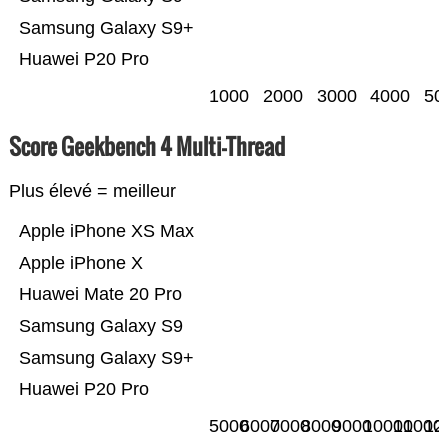
Samsung Galaxy S9+
Huawei P20 Pro
1000
2000
3000
4000
50
Score Geekbench 4 Multi-Thread
Plus élevé = meilleur
Apple iPhone XS Max
Apple iPhone X
Huawei Mate 20 Pro
Samsung Galaxy S9
Samsung Galaxy S9+
Huawei P20 Pro
5000
6000
7000
8000
9000
10000
11000
12