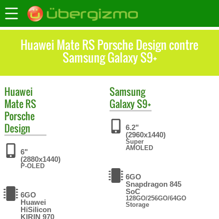
Huawei Mate RS Porsche Design contre
Samsung Galaxy S9+
Huawei
Samsung
Mate RS
Galaxy S9+
Porsche
Design
6.2"
(2960x1440)
Super
AMOLED
6"
(2880x1440)
P-OLED
6GO
Snapdragon 845
SoC
6GO
128GO/256GO/64GO
Huawei
Storage
HiSilicon
KIRIN 970