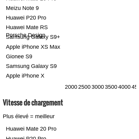
Meizu Note 9
Huawei P20 Pro
Huawei Mate RS
Porsche Design
Samsung Galaxy S9+
Apple iPhone XS Max
Gionee S9
Samsung Galaxy S9
Apple iPhone X
2000
2500
3000
3500
4000
45
Vitesse de chargement
Plus élevé = meilleur
Huawei Mate 20 Pro
Huawei P20 Pro