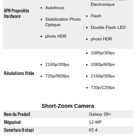
Electronique
Autofocus
APN Propriétés
Hardware
Flash
Stabilization Photo
Optique
Double Flash LED
photo HDR
photo HDR
1080p/30fps
2160p/30fps
1080p/60fps
Résolutions Vidéo
720p/960fps
2160p/30fps
720p/120fps
Short-Zoom Camera
Nom du Produit
Galaxy S9+
Mégapixel
12-MP
Ouverture (f-stop)
f/2.4