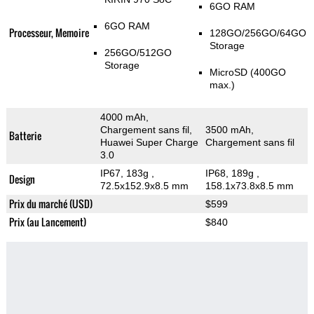
6GO RAM
6GO RAM
Processeur, Memoire
128GO/256GO/64GO
Storage
256GO/512GO
Storage
MicroSD (400GO
max.)
4000 mAh,
Chargement sans fil,
3500 mAh,
Batterie
Huawei Super Charge
Chargement sans fil
3.0
IP67, 183g
,
IP68, 189g
,
Design
72.5x152.9x8.5 mm
158.1x73.8x8.5 mm
Prix du marché (USD)
$599
Prix (au Lancement)
$840