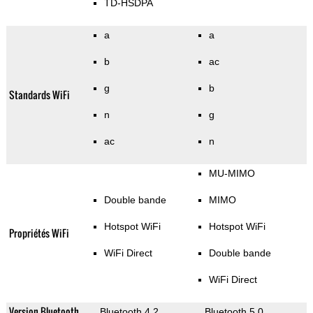
TD-HSDPA
a
a
b
ac
g
b
Standards WiFi
n
g
ac
n
MU-MIMO
Double bande
MIMO
Hotspot WiFi
Hotspot WiFi
Propriétés WiFi
WiFi Direct
Double bande
WiFi Direct
Version Bluetooth
Bluetooth 4.2
Bluetooth 5.0