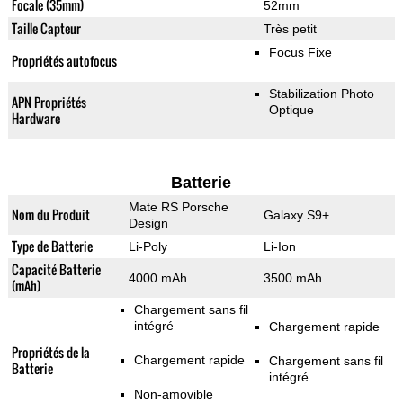
Focale (35mm)
52mm
Taille Capteur
Très petit
Focus Fixe
Propriétés autofocus
Stabilization Photo
APN Propriétés
Optique
Hardware
Batterie
Mate RS Porsche
Nom du Produit
Galaxy S9+
Design
Type de Batterie
Li-Poly
Li-Ion
Capacité Batterie
4000 mAh
3500 mAh
(mAh)
Chargement sans fil
intégré
Chargement rapide
Propriétés de la
Chargement rapide
Chargement sans fil
Batterie
intégré
Non-amovible