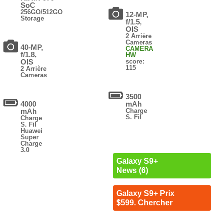
SoC
256GO/512GO
12-MP,
Storage
f/1.5,
OIS
2 Arrière
Cameras
40-MP,
CAMERA
f/1.8,
HW
OIS
score:
115
2 Arrière
Cameras
3500
4000
mAh
mAh
Charge
S. Fil
Charge
S. Fil
Huawei
Super
Charge
3.0
Galaxy S9+
News (6)
Galaxy S9+ Prix
$599. Chercher