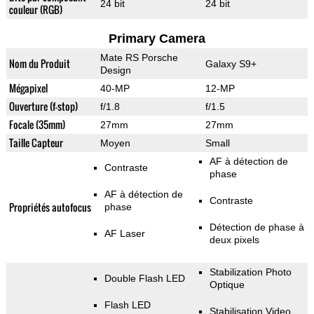
24 bit
24 bit
couleur (RGB)
Primary Camera
Mate RS Porsche
Nom du Produit
Galaxy S9+
Design
Mégapixel
40-MP
12-MP
Ouverture (f-stop)
f/1.8
f/1.5
Focale (35mm)
27mm
27mm
Taille Capteur
Moyen
Small
AF à détection de
Contraste
phase
AF à détection de
Contraste
Propriétés autofocus
phase
Détection de phase à
AF Laser
deux pixels
Stabilization Photo
Double Flash LED
Optique
Flash LED
Stabilisation Video