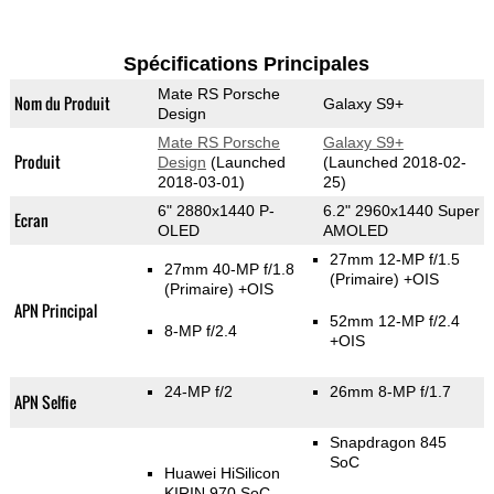
Spécifications Principales
Mate RS Porsche
Nom du Produit
Galaxy S9+
Design
Mate RS Porsche
Galaxy S9+
Produit
Design
(Launched
(Launched 2018-02-
2018-03-01)
25)
6" 2880x1440 P-
6.2" 2960x1440 Super
Ecran
OLED
AMOLED
27mm 12-MP f/1.5
27mm 40-MP f/1.8
(Primaire)
+OIS
(Primaire)
+OIS
APN Principal
52mm 12-MP f/2.4
8-MP f/2.4
+OIS
24-MP f/2
26mm 8-MP f/1.7
APN Selfie
Snapdragon 845
SoC
Huawei HiSilicon
KIRIN 970 SoC