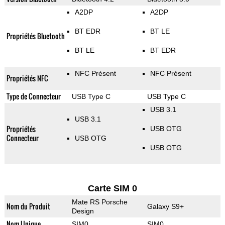
A2DP
A2DP
BT EDR
BT LE
Propriétés Bluetooth
BT LE
BT EDR
NFC Présent
NFC Présent
Propriétés NFC
Type de Connecteur
USB Type C
USB Type C
USB 3.1
USB 3.1
Propriétés
USB OTG
Connecteur
USB OTG
USB OTG
Carte SIM 0
Mate RS Porsche
Nom du Produit
Galaxy S9+
Design
Nom Unique
SIM0
SIM0