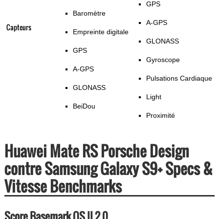
GPS
Baromètre
A-GPS
Capteurs
Empreinte digitale
GLONASS
GPS
Gyroscope
A-GPS
Pulsations Cardiaque
GLONASS
Light
BeiDou
Proximité
Huawei Mate RS Porsche Design
contre Samsung Galaxy S9+ Specs &
Vitesse Benchmarks
Score Basemark OS II 2.0