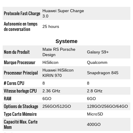
Huawei Super Charge
Protocole Fast-Charge
3.0
Autonomie en temps
25 hours
de conversation
Systeme
Mate RS Porsche
Nom du Produit
Galaxy S9+
Design
Marque Processeur
HiSilicon
Qualcomm
Huawei HiSilicon
Processeur Principal
Snapdragon 845
KIRIN 970
# Cores CPU
8
8
Vitesse horloge CPU
2.36 GHz
2.8 GHz
RAM
6GO
6GO
Options de Stockage
256GO/512GO
128GO/256GO/64GO
Type Carte Mémoire
MicroSD
Capacité Max. Carte
400GO
Mem