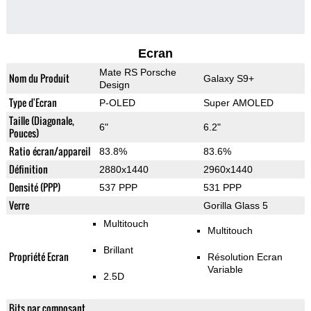
Ecran
Mate RS Porsche
Nom du Produit
Galaxy S9+
Design
Type d'Ecran
P-OLED
Super AMOLED
Taille (Diagonale,
6"
6.2"
Pouces)
Ratio écran/appareil
83.8%
83.6%
Définition
2880x1440
2960x1440
Densité (PPP)
537 PPP
531 PPP
Verre
Gorilla Glass 5
Multitouch
Multitouch
Brillant
Propriété Ecran
Résolution Ecran
Variable
2.5D
Bits par composant