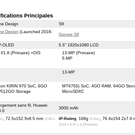
fications Principales
he Design
S9
he Design
(Launched 2018-
Gionee S9
 P-OLED
5.5" 1920x1080 LCD
f/1.8
(Primaire)
+OIS
13-MP
(Primaire)
5-MP
13-MP
icon KIRIN 970 SoC
6GO
MT6755) SoC
4GO RAM
64GO Stor
512GO Storage
MicroSDXC
gement sans fil, Huawei
3000 mAh
3.0
, 72.5x152.9x8.5 mm
IP Rating
, 168g
, 76.4x154.2x7.4
z)
(2.85 x
(5.9oz)
(3.01 x 6.07 x 0.29 inches)