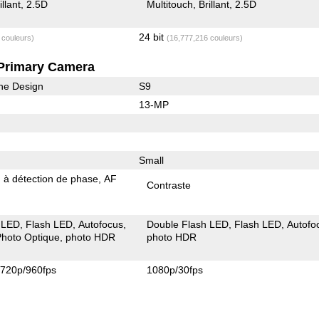
illant
2.5D
Multitouch
Brillant
2.5D
24 bit
 couleurs)
(16,777,216 couleurs)
Primary Camera
he Design
S9
13-MP
Small
 à détection de phase
AF
Contraste
 LED
Flash LED
Autofocus
Double Flash LED
Flash LED
Autofo
 Photo Optique
photo HDR
photo HDR
720p/960fps
1080p/30fps