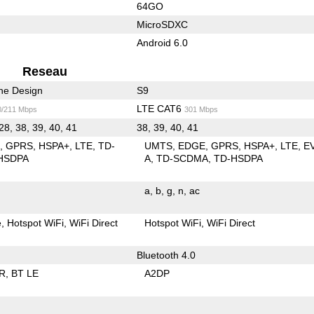
64GO
MicroSDXC
Android 6.0
Reseau
he Design
S9
LTE CAT6
0/211 Mbps
301 Mbps
28, 38, 39, 40, 41
38, 39, 40, 41
E
GPRS
HSPA+
LTE
TD-
UMTS
EDGE
GPRS
HSPA+
LTE
E
HSDPA
A
TD-SCDMA
TD-HSDPA
a
b
g
n
ac
e
Hotspot WiFi
WiFi Direct
Hotspot WiFi
WiFi Direct
Bluetooth 4.0
R
BT LE
A2DP