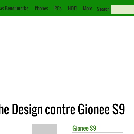
as Benchmarks
Phones
PCs
HOT!
More
Search
e Design contre Gionee S9
Gionee
S9