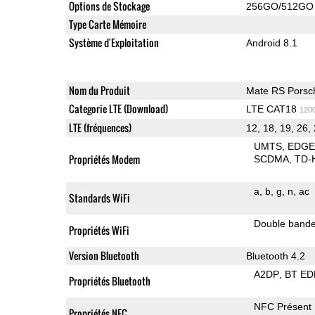
Options de Stockage
256GO/512GO
Type Carte Mémoire
Système d'Exploitation
Android 8.1
Nom du Produit
Mate RS Porsc
Categorie LTE (Download)
LTE CAT18
120
LTE (fréquences)
12, 18, 19, 26, 
UMTS
EDG
Propriétés Modem
SCDMA
TD-
a
b
g
n
ac
Standards WiFi
Double band
Propriétés WiFi
Version Bluetooth
Bluetooth 4.2
A2DP
BT ED
Propriétés Bluetooth
NFC Présent
Propriétés NFC