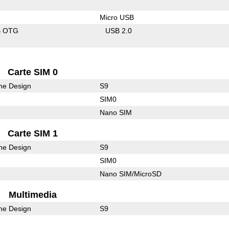
Micro USB
B OTG
USB 2.0
Carte SIM 0
he Design
S9
SIM0
Nano SIM
Carte SIM 1
he Design
S9
SIM0
Nano SIM/MicroSD
Multimedia
he Design
S9