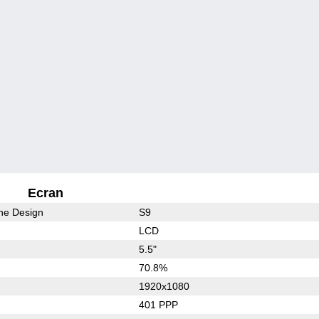
Ecran
he Design
S9
LCD
5.5"
70.8%
1920x1080
401 PPP