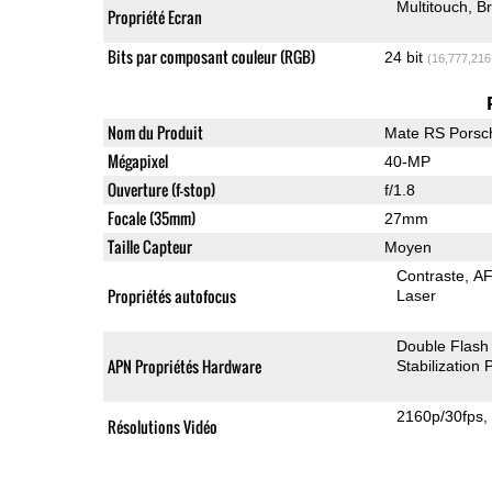
Multitouch
Br
Propriété Ecran
Bits par composant couleur (RGB)
24 bit
(16,777,216
Nom du Produit
Mate RS Porsc
Mégapixel
40-MP
Ouverture (f-stop)
f/1.8
Focale (35mm)
27mm
Taille Capteur
Moyen
Contraste
AF
Propriétés autofocus
Laser
Double Flash
APN Propriétés Hardware
Stabilization
2160p/30fps
Résolutions Vidéo