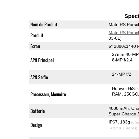
Spéci
Nom du Produit
Mate RS Porsc
Mate RS Porsc
Produit
03-01)
Ecran
6" 2880x1440
27mm 40-MP 
APN Principal
8-MP f/2.4
24-MP f/2
APN Selfie
Huawei HiSil
Processeur, Memoire
RAM
256GO/
4000 mAh, Char
Batterie
Super Charge 
IP67, 183g
(6.5o
Design
6.02 x 0.33 inches)