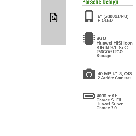
Porsche Design
6" (2880x1440)
P-OLED
6GO
Huawei HiSilicon
KIRIN 970 SoC
256GO/512GO
Storage
40-MP, f/1.8, OIS
2 Arrière Cameras
4000 mAh
Charge S. Fil
Huawei Super
Charge 3.0