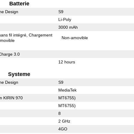
Batterie
he Design
S9
Li-Poly
3000 mAh
ns fil intégré
Chargement
Non-amovible
movible
Charge 3.0
12 hours
Systeme
he Design
S9
MediaTek
on KIRIN 970
MT6755)
MT6755)
8
2 GHz
4GO