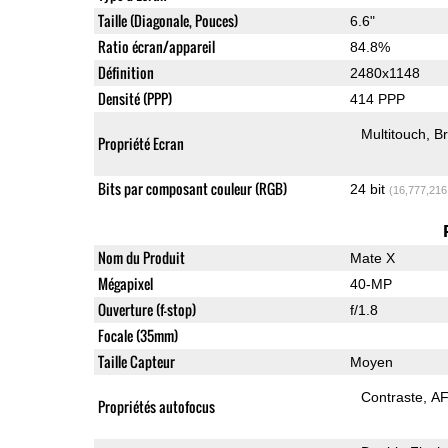
Taille (Diagonale, Pouces)
6.6"
Ratio écran/appareil
84.8%
Définition
2480x1148
Densité (PPP)
414 PPP
Multitouch
Br
Propriété Ecran
Bits par composant couleur (RGB)
24 bit
(16,777,216
Nom du Produit
Mate X
Mégapixel
40-MP
Ouverture (f-stop)
f/1.8
Focale (35mm)
Taille Capteur
Moyen
Contraste
AF
Propriétés autofocus