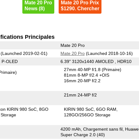
Mate 20 Pro
Mate 20 Pro Prix
News (8)
$1290. Chercher
fications Principales
Mate 20 Pro
(Launched 2019-02-01)
Mate 20 Pro
(Launched 2018-10-16)
8 P-OLED
6.39" 3120x1440 AMOLED , HDR10
27mm 40-MP f/1.8
(Primaire)
Primaire)
81mm 8-MP f/2.4 +OIS
16mm 20-MP f/2.2
21mm 24-MP f/2
icon KIRIN 980 SoC
8GO
KIRIN 980 SoC
6GO RAM
Storage
128GO/256GO Storage
4200 mAh, Chargement sans fil, Huawe
Super Charge 2.0 (40)