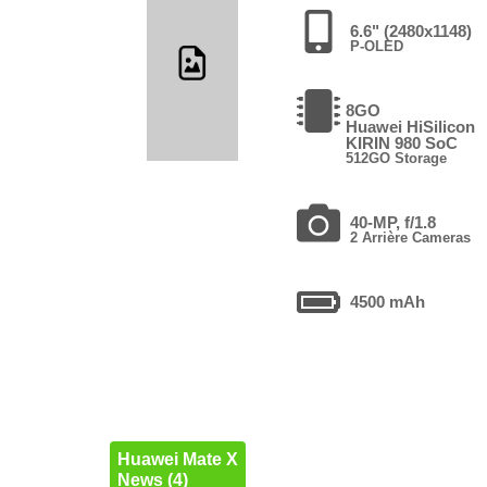
6.6" (2480x1148)
P-OLED
8GO
Huawei HiSilicon
KIRIN 980 SoC
512GO Storage
40-MP, f/1.8
2 Arrière Cameras
4500 mAh
Huawei Mate X
News (4)