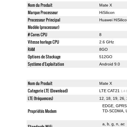
Nom du Produit
Mate X
Marque Processeur
HiSilicon
Processeur Principal
Huawei HiSilic
Modèle (processeur)
# Cores CPU
8
Vitesse horloge CPU
2.6 GHz
RAM
8GO
Options de Stockage
512GO
Système d'Exploitation
Android 9.0
Nom du Produit
Mate X
Categorie LTE (Download)
LTE CAT21
1.4
LTE (fréquences)
12, 18, 19, 26, 
EDGE
GPRS
Propriétés Modem
TD-SCDMA
a
b
g
n
ac
Standards WiFi