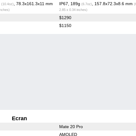
g
, 78.3x161.3x11 mm
IP67, 189g
, 157.8x72.3x8.6 mm
(10.4oz)
(6.7oz)
(
inches)
2.85 x 0.34 inches)
$1290
$1150
Ecran
Mate 20 Pro
AMOLED