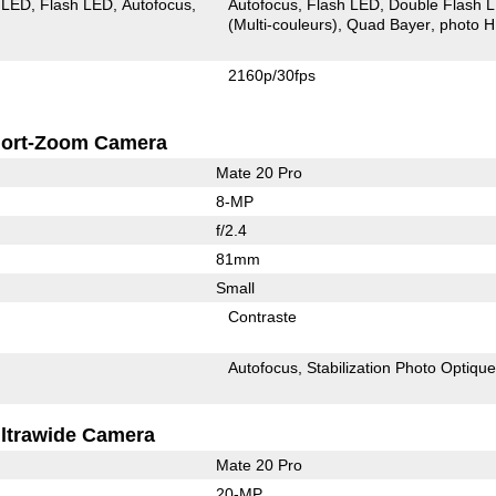
 LED
Flash LED
Autofocus
Autofocus
Flash LED
Double Flash 
(Multi-couleurs)
Quad Bayer
photo 
2160p/30fps
ort-Zoom Camera
Mate 20 Pro
8-MP
f/2.4
81mm
Small
Contraste
Autofocus
Stabilization Photo Optiqu
ltrawide Camera
Mate 20 Pro
20-MP