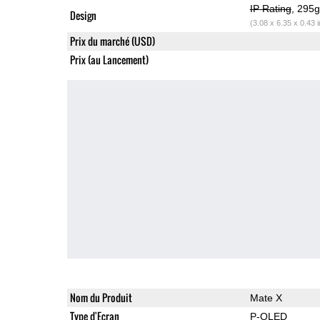
IP Rating
, 295
Design
(3.08 x 6.35 x 0.43 
Prix du marché (USD)
Prix (au Lancement)
Nom du Produit
Mate X
Type d'Ecran
P-OLED