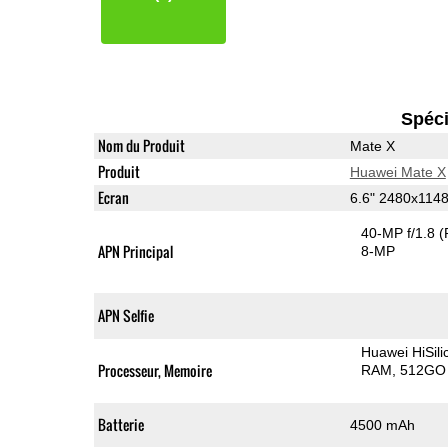
Spéci
Nom du Produit
Mate X
Produit
Huawei Mate X
Ecran
6.6" 2480x114
40-MP f/1.8
(
APN Principal
8-MP
APN Selfie
Huawei HiSil
Processeur, Memoire
RAM
512GO 
Batterie
4500 mAh