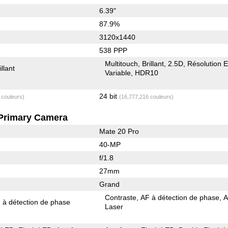
6.39"
87.9%
3120x1440
538 PPP
Multitouch
Brillant
2.5D
Résolution 
illant
Variable
HDR10
24 bit
 couleurs)
(16,777,216 couleurs)
Primary Camera
Mate 20 Pro
40-MP
f/1.8
27mm
Grand
Contraste
AF à détection de phase
 à détection de phase
Laser