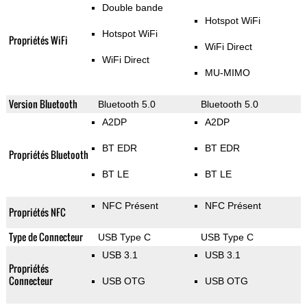
Double bande
Hotspot WiFi
Hotspot WiFi
Propriétés WiFi
WiFi Direct
WiFi Direct
MU-MIMO
Version Bluetooth
Bluetooth 5.0
Bluetooth 5.0
A2DP
A2DP
BT EDR
BT EDR
Propriétés Bluetooth
BT LE
BT LE
NFC Présent
NFC Présent
Propriétés NFC
Type de Connecteur
USB Type C
USB Type C
USB 3.1
USB 3.1
Propriétés
Connecteur
USB OTG
USB OTG