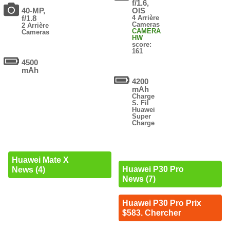
f/1.6,
40-MP,
OIS
f/1.8
4 Arrière
Cameras
2 Arrière
CAMERA
Cameras
HW
score:
161
4500
mAh
4200
mAh
Charge
S. Fil
Huawei
Super
Charge
Huawei Mate X
Huawei P30 Pro
News (4)
News (7)
Huawei P30 Pro Prix
$583. Chercher