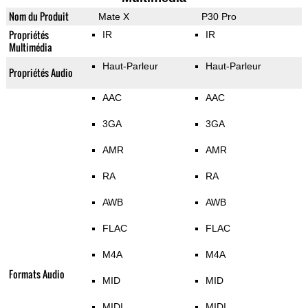
Nom du Produit
Mate X
P30 Pro
Propriétés
IR
IR
Multimédia
Haut-Parleur
Haut-Parleur
Propriétés Audio
AAC
AAC
3GA
3GA
AMR
AMR
RA
RA
AWB
AWB
FLAC
FLAC
M4A
M4A
Formats Audio
MID
MID
MIDI
MIDI