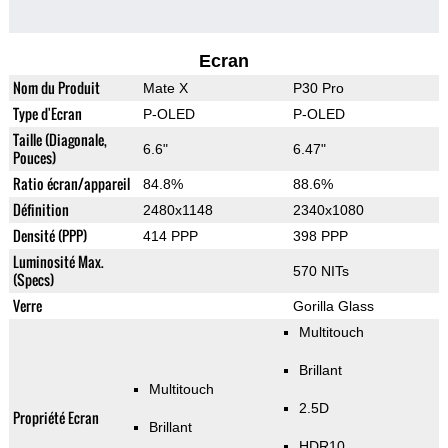
Ecran
Nom du Produit
Mate X
P30 Pro
Type d'Ecran
P-OLED
P-OLED
Taille (Diagonale,
6.6"
6.47"
Pouces)
Ratio écran/appareil
84.8%
88.6%
Définition
2480x1148
2340x1080
Densité (PPP)
414 PPP
398 PPP
Luminosité Max.
570 NITs
(Specs)
Verre
Gorilla Glass
Multitouch
Brillant
Multitouch
2.5D
Propriété Ecran
Brillant
HDR10