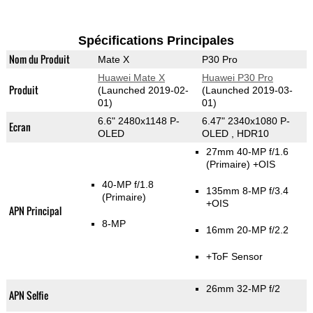
Spécifications Principales
Nom du Produit
Mate X
P30 Pro
Huawei Mate X
Huawei P30 Pro
Produit
(Launched 2019-02-
(Launched 2019-03-
01)
01)
6.6" 2480x1148 P-
6.47" 2340x1080 P-
Ecran
OLED
OLED , HDR10
27mm 40-MP f/1.6
(Primaire)
+OIS
40-MP f/1.8
135mm 8-MP f/3.4
(Primaire)
+OIS
APN Principal
8-MP
16mm 20-MP f/2.2
+ToF Sensor
26mm 32-MP f/2
APN Selfie