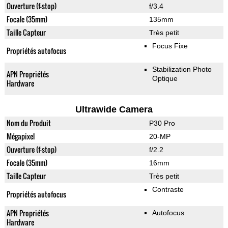
Ouverture (f-stop)
f/3.4
Focale (35mm)
135mm
Taille Capteur
Très petit
Focus Fixe
Propriétés autofocus
Stabilization Photo
APN Propriétés
Optique
Hardware
Ultrawide Camera
Nom du Produit
P30 Pro
Mégapixel
20-MP
Ouverture (f-stop)
f/2.2
Focale (35mm)
16mm
Taille Capteur
Très petit
Contraste
Propriétés autofocus
APN Propriétés
Autofocus
Hardware