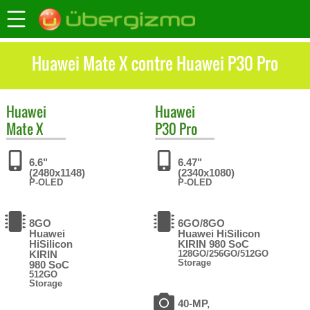
Huawei Mate X contre Huawei P30 Pro
Huawei
Huawei
Mate X
P30 Pro
6.6"
6.47"
(2480x1148)
(2340x1080)
P-OLED
P-OLED
8GO
6GO/8GO
Huawei
Huawei HiSilicon
HiSilicon
KIRIN 980 SoC
KIRIN
128GO/256GO/512GO
Storage
980 SoC
512GO
Storage
40-MP,