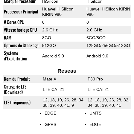
Marque Processeur
HiSilicon
HiSilicon
Huawei HiSilicon
Huawei HiSilicon KIRIN
Processeur Principal
KIRIN 980
980
# Cores CPU
8
8
Vitesse horloge CPU
2.6 GHz
2.6 GHz
RAM
8GO
6GO/8GO
Options de Stockage
512GO
128GO/256GO/512GO
Système
Android 9.0
Android 9.0
d'Exploitation
Reseau
Nom du Produit
Mate X
P30 Pro
Categorie LTE
LTE CAT21
LTE CAT21
(Download)
12, 18, 19, 26, 28, 34,
12, 18, 19, 26, 28, 32,
LTE (fréquences)
38, 39, 40, 41, 9
34, 38, 39, 40, 41
EDGE
UMTS
GPRS
EDGE