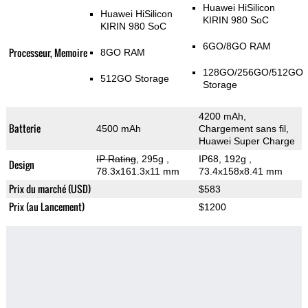
Huawei HiSilicon
Huawei HiSilicon
KIRIN 980 SoC
KIRIN 980 SoC
6GO/8GO RAM
Processeur, Memoire
8GO RAM
128GO/256GO/512GO
512GO Storage
Storage
4200 mAh,
Batterie
4500 mAh
Chargement sans fil,
Huawei Super Charge
IP Rating
, 295g
,
IP68, 192g
,
Design
78.3x161.3x11 mm
73.4x158x8.41 mm
Prix du marché (USD)
$583
Prix (au Lancement)
$1200