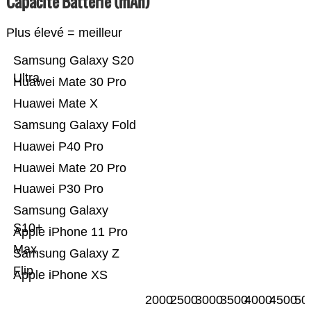
Capacité Batterie (mAh)
Plus élevé = meilleur
Samsung Galaxy S20
Ultra
Huawei Mate 30 Pro
Huawei Mate X
Samsung Galaxy Fold
Huawei P40 Pro
Huawei Mate 20 Pro
Huawei P30 Pro
Samsung Galaxy
S10+
Apple iPhone 11 Pro
Max
Samsung Galaxy Z
Flip
Apple iPhone XS
2000
2500
3000
3500
4000
4500
50