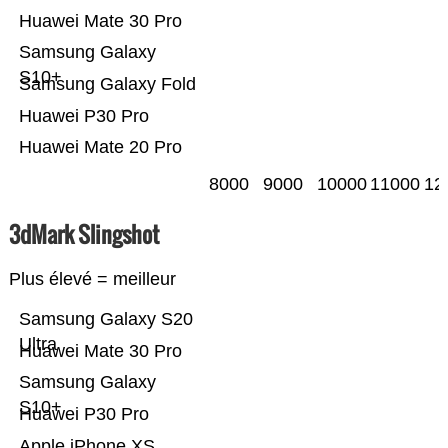
Huawei Mate 30 Pro
Samsung Galaxy
S10+
Samsung Galaxy Fold
Huawei P30 Pro
Huawei Mate 20 Pro
8000
9000
10000
11000
12
3dMark Slingshot
Plus élevé = meilleur
Samsung Galaxy S20
Ultra
Huawei Mate 30 Pro
Samsung Galaxy
S10+
Huawei P30 Pro
Apple iPhone XS