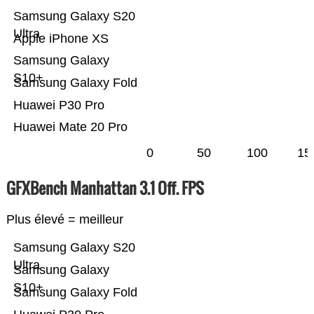
Samsung Galaxy S20
Ultra
Apple iPhone XS
Samsung Galaxy
S10+
Samsung Galaxy Fold
Huawei P30 Pro
Huawei Mate 20 Pro
0
50
100
15
GFXBench Manhattan 3.1 Off. FPS
Plus élevé = meilleur
Samsung Galaxy S20
Ultra
Samsung Galaxy
S10+
Samsung Galaxy Fold