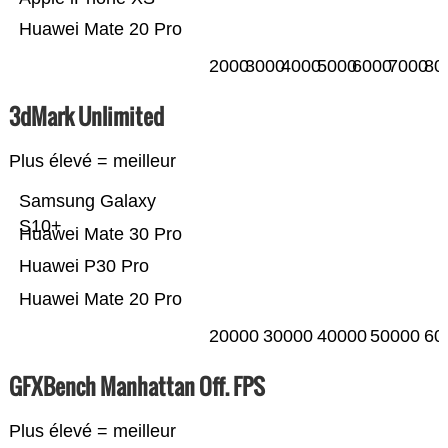
Huawei Mate 20 Pro
2000
3000
4000
5000
6000
7000
80
3dMark Unlimited
Plus élevé = meilleur
Samsung Galaxy
S10+
Huawei Mate 30 Pro
Huawei P30 Pro
Huawei Mate 20 Pro
20000
30000
40000
50000
60
GFXBench Manhattan Off. FPS
Plus élevé = meilleur