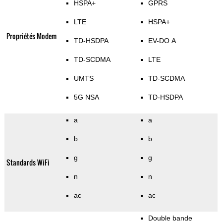
HSPA+
GPRS
LTE
HSPA+
Propriétés Modem
TD-HSDPA
EV-DO A
TD-SCDMA
LTE
UMTS
TD-SCDMA
5G NSA
TD-HSDPA
a
a
b
b
g
g
Standards WiFi
n
n
ac
ac
Double bande