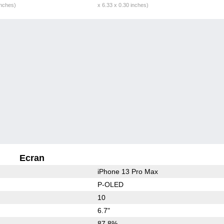
inches)
x 6.33 x 0.30 inches)
Ecran
iPhone 13 Pro Max
P-OLED
10
6.7"
87.8%