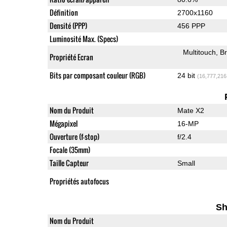
Définition
2700x1160
Densité (PPP)
456 PPP
Luminosité Max. (Specs)
Multitouch
Br
Propriété Ecran
Bits par composant couleur (RGB)
24 bit
(16,777,216
Nom du Produit
Mate X2
Mégapixel
16-MP
Ouverture (f-stop)
f/2.4
Focale (35mm)
Taille Capteur
Small
Propriétés autofocus
Sh
Nom du Produit