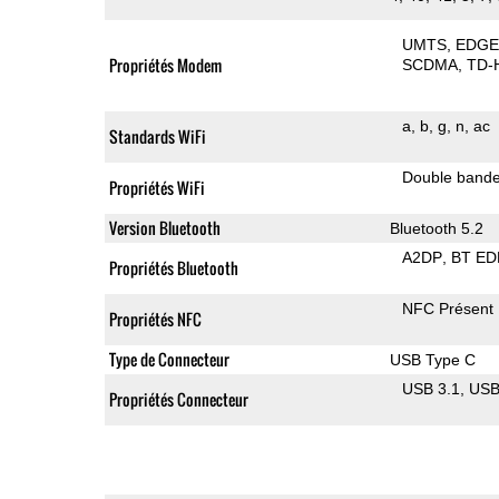
UMTS
EDG
Propriétés Modem
SCDMA
TD-
a
b
g
n
ac
Standards WiFi
Double band
Propriétés WiFi
Version Bluetooth
Bluetooth 5.2
A2DP
BT ED
Propriétés Bluetooth
NFC Présent
Propriétés NFC
Type de Connecteur
USB Type C
USB 3.1
US
Propriétés Connecteur