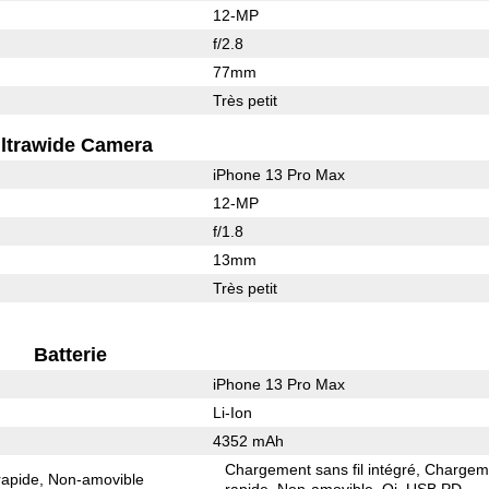
12-MP
f/2.8
77mm
Très petit
ltrawide Camera
iPhone 13 Pro Max
12-MP
f/1.8
13mm
Très petit
Batterie
iPhone 13 Pro Max
Li-Ion
4352 mAh
Chargement sans fil intégré
Chargem
rapide
Non-amovible
rapide
Non-amovible
Qi
USB PD