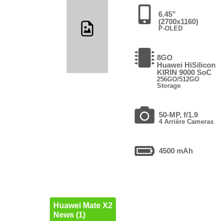
6.45"
(2700x1160)
P-OLED
8GO
Huawei HiSilicon
KIRIN 9000 SoC
256GO/512GO
Storage
50-MP, f/1.9
4 Arrière Cameras
4500 mAh
Huawei Mate X2
News (1)