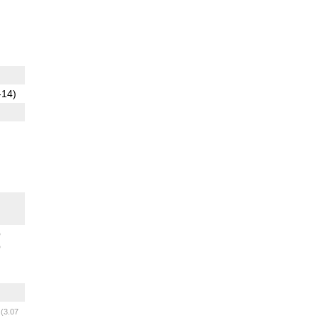
-14)
O
O
m
(3.07