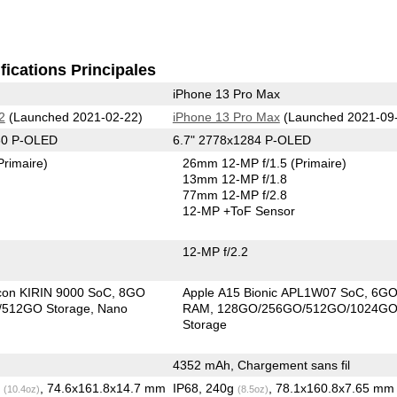
fications Principales
iPhone 13 Pro Max
2
(Launched 2021-02-22)
iPhone 13 Pro Max
(Launched 2021-09
60 P-OLED
6.7" 2778x1284 P-OLED
Primaire)
26mm 12-MP f/1.5
(Primaire)
13mm 12-MP f/1.8
77mm 12-MP f/2.8
12-MP
+ToF Sensor
12-MP f/2.2
icon KIRIN 9000 SoC
8GO
Apple A15 Bionic APL1W07 SoC
6G
512GO Storage
Nano
RAM
128GO/256GO/512GO/1024G
Storage
4352 mAh, Chargement sans fil
g
, 74.6x161.8x14.7 mm
IP68, 240g
, 78.1x160.8x7.65 m
(10.4oz)
(8.5oz)