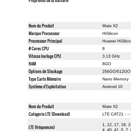
Propriétés de la Batterie
Nom du Produit
Mate X2
Marque Processeur
HiSilicon
Processeur Principal
Huawei HiSilic
# Cores CPU
8
Vitesse horloge CPU
3.13 GHz
RAM
8GO
Options de Stockage
256GO/512GO
Type Carte Mémoire
Nano Memory
Système d'Exploitation
Android 10
Nom du Produit
Mate X2
Categorie LTE (Download)
LTE CAT21
1.4
1, 12, 17, 18, 1
LTE (fréquences)
4, 40, 41, 5, 7,