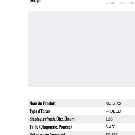
(2.94 x 6.37 x 0.58 
Nom du Produit
Mate X2
Type d'Ecran
P-OLED
display_refresh_Ühz_Ünum
120
Taille (Diagonale, Pouces)
6.45"
Ratio écran/appareil
80.6%