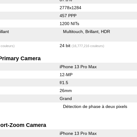
2778x1284
457 PPP
1200 NITs
illant
Multitouch
Brillant
HDR
24 bit
 couleurs)
(16,777,216 couleurs)
Primary Camera
iPhone 13 Pro Max
12-MP
f/1.5
26mm
Grand
Détection de phase à deux pixels
ort-Zoom Camera
iPhone 13 Pro Max