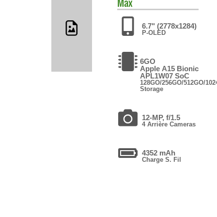
Max
6.7" (2778x1284)
P-OLED
6GO
Apple A15 Bionic
APL1W07 SoC
128GO/256GO/512GO/10
Storage
12-MP, f/1.5
4 Arrière Cameras
4352 mAh
Charge S. Fil