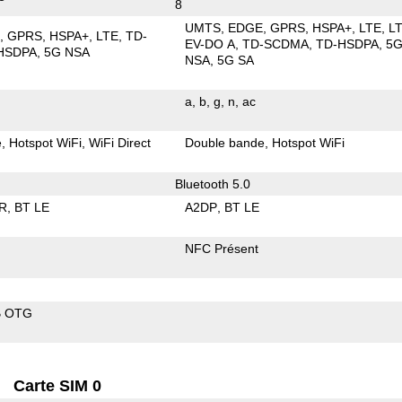
8
UMTS
EDGE
GPRS
HSPA+
LTE
L
E
GPRS
HSPA+
LTE
TD-
EV-DO A
TD-SCDMA
TD-HSDPA
5
HSDPA
5G NSA
NSA
5G SA
a
b
g
n
ac
e
Hotspot WiFi
WiFi Direct
Double bande
Hotspot WiFi
Bluetooth 5.0
R
BT LE
A2DP
BT LE
NFC Présent
B OTG
Carte SIM 0