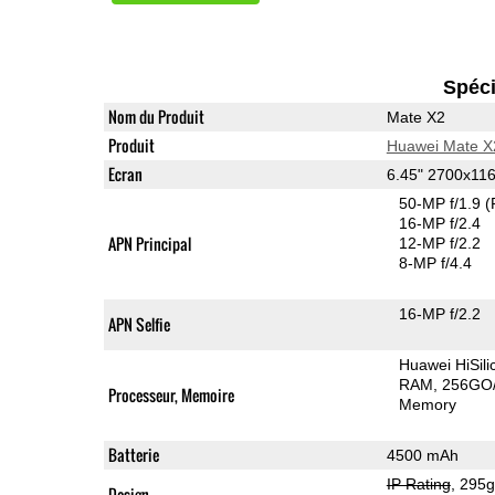
Spéci
Nom du Produit
Mate X2
Produit
Huawei Mate X
Ecran
6.45" 2700x11
50-MP f/1.9
(
16-MP f/2.4
APN Principal
12-MP f/2.2
8-MP f/4.4
16-MP f/2.2
APN Selfie
Huawei HiSil
RAM
256GO/
Processeur, Memoire
Memory
Batterie
4500 mAh
IP Rating
, 295
Design