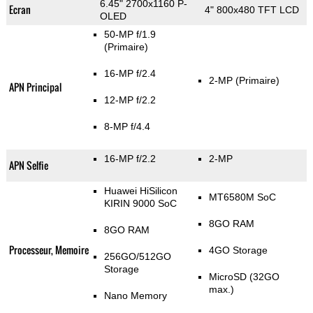
6.45" 2700x1160 P-
Ecran
4" 800x480 TFT LCD
OLED
50-MP f/1.9
(Primaire)
16-MP f/2.4
2-MP
(Primaire)
APN Principal
12-MP f/2.2
8-MP f/4.4
16-MP f/2.2
2-MP
APN Selfie
Huawei HiSilicon
MT6580M SoC
KIRIN 9000 SoC
8GO RAM
8GO RAM
Processeur, Memoire
4GO Storage
256GO/512GO
Storage
MicroSD (32GO
max.)
Nano Memory