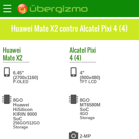
Huawei Mate X2 contre Alcatel Pixi 4 (4)
Huawei
Alcatel
Pixi
Mate X2
4 (4)
6.45"
4"
(2700x1160)
(800x480)
P-OLED
TFT LCD
8GO
8GO
Huawei
MT6580M
HiSilicon
SoC
KIRIN 9000
4GO
Storage
SoC
256GO/512GO
Storage
2-MP