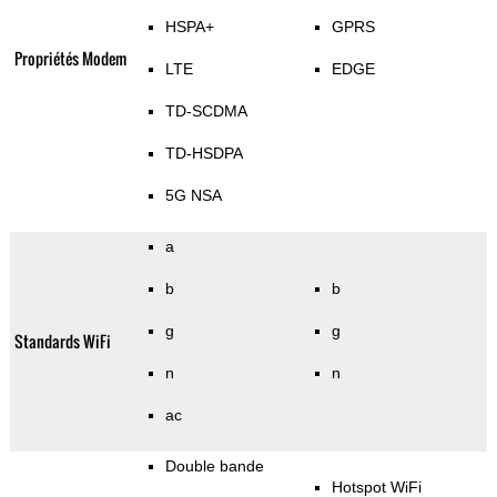
HSPA+
GPRS
Propriétés Modem
LTE
EDGE
TD-SCDMA
TD-HSDPA
5G NSA
a
b
b
g
g
Standards WiFi
n
n
ac
Double bande
Hotspot WiFi