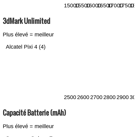
15000
15500
16000
16500
17000
17500
18
3dMark Unlimited
Plus élevé = meilleur
Alcatel Pixi 4 (4)
2500
2600
2700
2800
2900
30
Capacité Batterie (mAh)
Plus élevé = meilleur