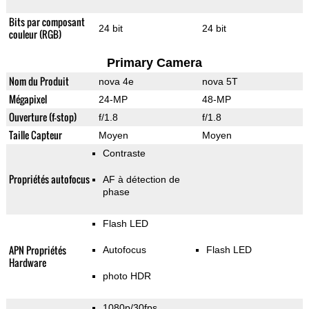
Bits par composant
24 bit
24 bit
couleur (RGB)
Primary Camera
Nom du Produit
nova 4e
nova 5T
Mégapixel
24-MP
48-MP
Ouverture (f-stop)
f/1.8
f/1.8
Taille Capteur
Moyen
Moyen
Contraste
Propriétés autofocus
AF à détection de
phase
Flash LED
APN Propriétés
Autofocus
Flash LED
Hardware
photo HDR
1080p/30fps