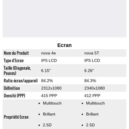
Ecran
Nom du Produit
nova 4e
nova 5T
Type d'Ecran
IPS LCD
IPS LCD
Taille (Diagonale,
6.15"
6.26"
Pouces)
Ratio écran/appareil
84.2%
84.3%
Définition
2312x1080
2340x1080
Densité (PPP)
415 PPP
412 PPP
Multitouch
Multitouch
Brillant
Brillant
Propriété Ecran
2.5D
2.5D