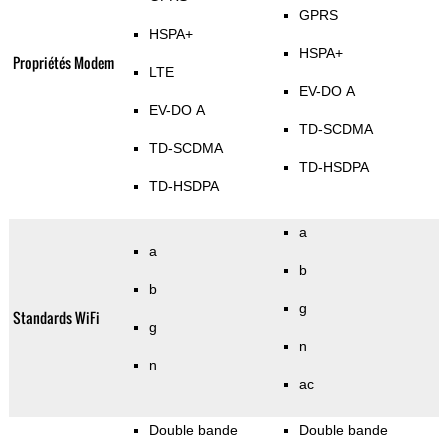
GPRS
HSPA+
HSPA+
Propriétés Modem
LTE
EV-DO A
EV-DO A
TD-SCDMA
TD-SCDMA
TD-HSDPA
TD-HSDPA
a
a
b
b
g
Standards WiFi
g
n
n
ac
Double bande
Double bande