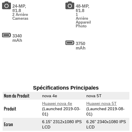
24-MP,
48-MP,
f/1.8
f/1.8
2 Arrière
1
Cameras
Arrière
Appareil
Photo
3340
mAh
3750
mAh
Spécifications Principales
Nom du Produit
nova 4e
nova 5T
Huawei nova 4e
Huawei nova 5T
Produit
(Launched 2019-03-
(Launched 2019-08-
01)
01)
6.15" 2312x1080 IPS
6.26" 2340x1080 IPS
Ecran
LCD
LCD