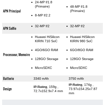
24-MP f/1.8
(Primaire)
48-MP f/1.8
APN Principal
(Primaire)
8-MP f/2.2
32-MP f/2
32-MP f/2
APN Selfie
Huawei HiSilicon
Huawei HiSilicon
KIRIN 710 SoC
KIRIN 980 SoC
4GO/6GO RAM
6GO/8GO RAM
Processeur, Memoire
128GO Storage
128GO Storage
MicroSDXC
MicroSDXC
Batterie
3340 mAh
3750 mAh
IP Rating
, 174g
,
IP Rating
, 159g
,
Design
73.97x154.25x7.87
72.7x152.9x7.4 mm
mm