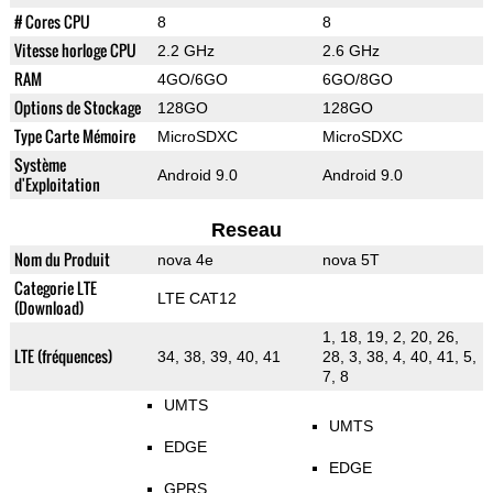
# Cores CPU
8
8
Vitesse horloge CPU
2.2 GHz
2.6 GHz
RAM
4GO/6GO
6GO/8GO
Options de Stockage
128GO
128GO
Type Carte Mémoire
MicroSDXC
MicroSDXC
Système
Android 9.0
Android 9.0
d'Exploitation
Reseau
Nom du Produit
nova 4e
nova 5T
Categorie LTE
LTE CAT12
(Download)
1, 18, 19, 2, 20, 26,
LTE (fréquences)
34, 38, 39, 40, 41
28, 3, 38, 4, 40, 41, 5,
7, 8
UMTS
UMTS
EDGE
EDGE
GPRS