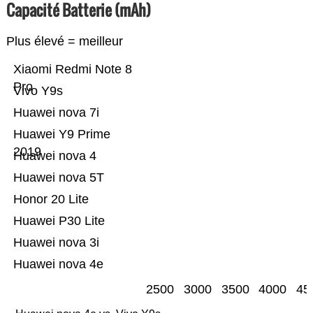
Capacité Batterie (mAh)
Plus élevé = meilleur
Xiaomi Redmi Note 8
Pro
Vivo Y9s
Huawei nova 7i
Huawei Y9 Prime
2019
Huawei nova 4
Huawei nova 5T
Honor 20 Lite
Huawei P30 Lite
Huawei nova 3i
Huawei nova 4e
2500
3000
3500
4000
45