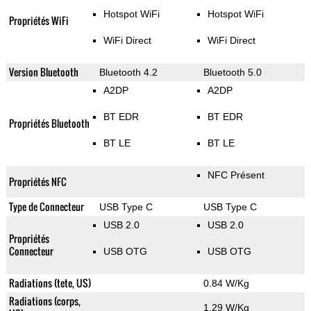
Hotspot WiFi
Hotspot WiFi
Propriétés WiFi
WiFi Direct
WiFi Direct
Version Bluetooth
Bluetooth 4.2
Bluetooth 5.0
A2DP
A2DP
BT EDR
BT EDR
Propriétés Bluetooth
BT LE
BT LE
NFC Présent
Propriétés NFC
Type de Connecteur
USB Type C
USB Type C
USB 2.0
USB 2.0
Propriétés
Connecteur
USB OTG
USB OTG
Radiations (tete, US)
0.84 W/Kg
Radiations (corps,
1.29 W/Kg