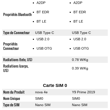
A2DP
A2DP
BT EDR
BT EDR
Propriétés Bluetooth
BT LE
BT LE
Type de Connecteur
USB Type C
USB Type C
USB 2.0
USB 2.0
Propriétés
Connecteur
USB OTG
USB OTG
Radiations (tete, US)
0.78 W/Kg
Radiations (corps,
0.39 W/Kg
US)
Carte SIM 0
Nom du Produit
nova 4e
Y9 Prime 2019
Nom Unique
SIM0
SIM0
Type de SIM
Nano SIM
Nano SIM