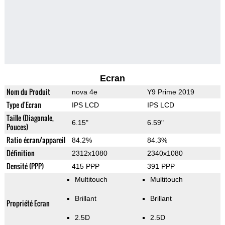
Ecran
Nom du Produit
nova 4e
Y9 Prime 2019
Type d'Ecran
IPS LCD
IPS LCD
Taille (Diagonale,
6.15"
6.59"
Pouces)
Ratio écran/appareil
84.2%
84.3%
Définition
2312x1080
2340x1080
Densité (PPP)
415 PPP
391 PPP
Multitouch
Multitouch
Brillant
Brillant
Propriété Ecran
2.5D
2.5D