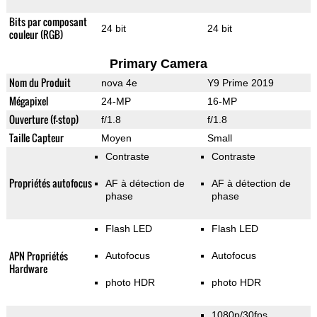
Bits par composant
24 bit
24 bit
couleur (RGB)
Primary Camera
Nom du Produit
nova 4e
Y9 Prime 2019
Mégapixel
24-MP
16-MP
Ouverture (f-stop)
f/1.8
f/1.8
Taille Capteur
Moyen
Small
Contraste
Contraste
Propriétés autofocus
AF à détection de
AF à détection de
phase
phase
Flash LED
Flash LED
APN Propriétés
Autofocus
Autofocus
Hardware
photo HDR
photo HDR
1080p/30fps