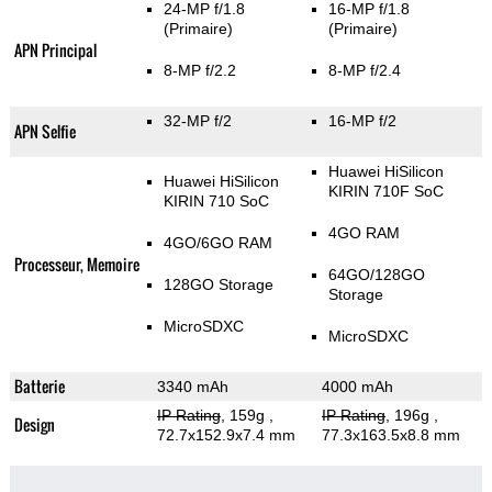
24-MP f/1.8
16-MP f/1.8
(Primaire)
(Primaire)
APN Principal
8-MP f/2.2
8-MP f/2.4
32-MP f/2
16-MP f/2
APN Selfie
Huawei HiSilicon
Huawei HiSilicon
KIRIN 710F SoC
KIRIN 710 SoC
4GO RAM
4GO/6GO RAM
Processeur, Memoire
64GO/128GO
128GO Storage
Storage
MicroSDXC
MicroSDXC
Batterie
3340 mAh
4000 mAh
IP Rating
, 159g
,
IP Rating
, 196g
,
Design
72.7x152.9x7.4 mm
77.3x163.5x8.8 mm