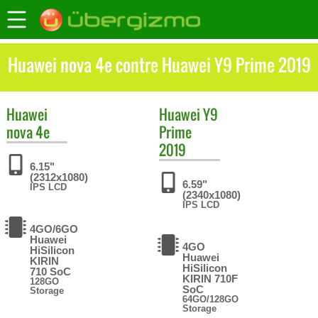
Huawei nova 4e contre Huawei Y9 Prime 2019
Huawei
Huawei
Y9
nova 4e
Prime
2019
6.15"
(2312x1080)
6.59"
IPS LCD
(2340x1080)
IPS LCD
4GO/6GO
Huawei
4GO
HiSilicon
Huawei
KIRIN
HiSilicon
710 SoC
KIRIN 710F
128GO
SoC
Storage
64GO/128GO
Storage