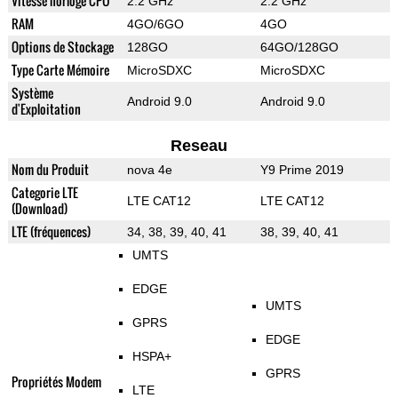
Vitesse horloge CPU
2.2 GHz
2.2 GHz
RAM
4GO/6GO
4GO
Options de Stockage
128GO
64GO/128GO
Type Carte Mémoire
MicroSDXC
MicroSDXC
Système
Android 9.0
Android 9.0
d'Exploitation
Reseau
Nom du Produit
nova 4e
Y9 Prime 2019
Categorie LTE
LTE CAT12
LTE CAT12
(Download)
LTE (fréquences)
34, 38, 39, 40, 41
38, 39, 40, 41
UMTS
EDGE
UMTS
GPRS
EDGE
HSPA+
GPRS
Propriétés Modem
LTE