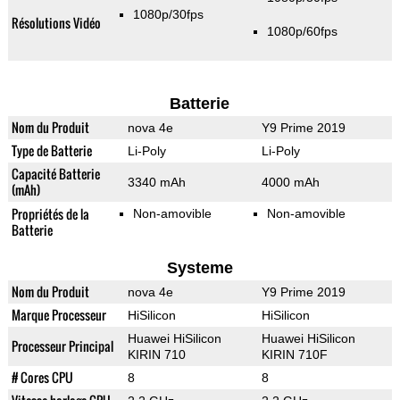
1080p/30fps
Résolutions Vidéo
1080p/60fps
Batterie
Nom du Produit
nova 4e
Y9 Prime 2019
Type de Batterie
Li-Poly
Li-Poly
Capacité Batterie
3340 mAh
4000 mAh
(mAh)
Propriétés de la
Non-amovible
Non-amovible
Batterie
Systeme
Nom du Produit
nova 4e
Y9 Prime 2019
Marque Processeur
HiSilicon
HiSilicon
Huawei HiSilicon
Huawei HiSilicon
Processeur Principal
KIRIN 710
KIRIN 710F
# Cores CPU
8
8