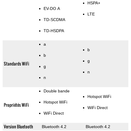
HSPA+
EV-DO A
LTE
TD-SCDMA
TD-HSDPA
a
b
b
g
Standards WiFi
g
n
n
Double bande
Hotspot WiFi
Hotspot WiFi
Propriétés WiFi
WiFi Direct
WiFi Direct
Version Bluetooth
Bluetooth 4.2
Bluetooth 4.2