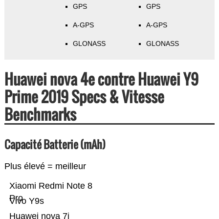
GPS
GPS
A-GPS
A-GPS
GLONASS
GLONASS
Huawei nova 4e contre Huawei Y9
Prime 2019 Specs & Vitesse
Benchmarks
Capacité Batterie (mAh)
Plus élevé = meilleur
Xiaomi Redmi Note 8
Pro
Vivo Y9s
Huawei nova 7i