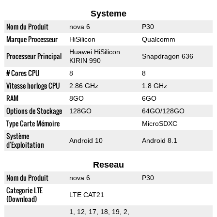
Systeme
Nom du Produit
nova 6
P30
Marque Processeur
HiSilicon
Qualcomm
Huawei HiSilicon
Processeur Principal
Snapdragon 636
KIRIN 990
# Cores CPU
8
8
Vitesse horloge CPU
2.86 GHz
1.8 GHz
RAM
8GO
6GO
Options de Stockage
128GO
64GO/128GO
Type Carte Mémoire
MicroSDXC
Système
Android 10
Android 8.1
d'Exploitation
Reseau
Nom du Produit
nova 6
P30
Categorie LTE
LTE CAT21
(Download)
1, 12, 17, 18, 19, 2,