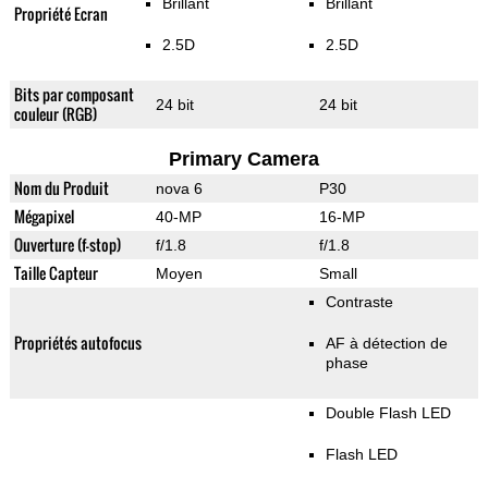
Brillant
Brillant
Propriété Ecran
2.5D
2.5D
Bits par composant
24 bit
24 bit
couleur (RGB)
Primary Camera
Nom du Produit
nova 6
P30
Mégapixel
40-MP
16-MP
Ouverture (f-stop)
f/1.8
f/1.8
Taille Capteur
Moyen
Small
Contraste
Propriétés autofocus
AF à détection de
phase
Double Flash LED
Flash LED