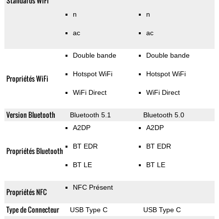
Standards WiFi
n
n
ac
ac
Double bande
Double bande
Hotspot WiFi
Hotspot WiFi
Propriétés WiFi
WiFi Direct
WiFi Direct
Version Bluetooth
Bluetooth 5.1
Bluetooth 5.0
A2DP
A2DP
BT EDR
BT EDR
Propriétés Bluetooth
BT LE
BT LE
NFC Présent
Propriétés NFC
Type de Connecteur
USB Type C
USB Type C