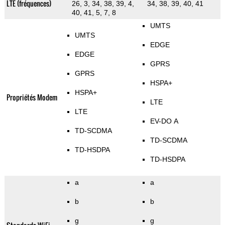
LTE (fréquences)
26, 3, 34, 38, 39, 4,
34, 38, 39, 40, 41
40, 41, 5, 7, 8
UMTS
UMTS
EDGE
EDGE
GPRS
GPRS
HSPA+
HSPA+
Propriétés Modem
LTE
LTE
EV-DO A
TD-SCDMA
TD-SCDMA
TD-HSDPA
TD-HSDPA
a
a
b
b
g
g