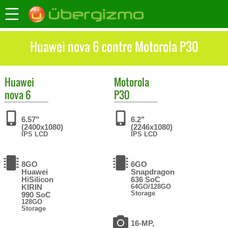
Huawei nova 6 contre Motorola P30
Huawei
Motorola
nova 6
P30
6.57"
6.2"
(2400x1080)
(2246x1080)
IPS LCD
IPS LCD
8GO
6GO
Huawei
Snapdragon
HiSilicon
636 SoC
KIRIN
64GO/128GO
Storage
990 SoC
128GO
Storage
16-MP,