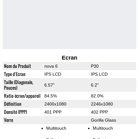
Ecran
Nom du Produit
nova 6
P30
Type d'Ecran
IPS LCD
IPS LCD
Taille (Diagonale,
6.57"
6.2"
Pouces)
Ratio écran/appareil
84.5%
82.0%
Définition
2400x1080
2246x1080
Densité (PPP)
401 PPP
402 PPP
Verre
Gorilla Glass
Multitouch
Multitouch