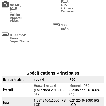
f/1.8,
40-MP,
OIS
f/1.8
2 Arrière
Cameras
1
Arrière
Appareil
Photo
3000
mAh
4100 mAh
Honor
SuperCharge
Spécifications Principales
Nom du Produit
nova 6
P30
Huawei nova 6
Motorola P30
Produit
(Launched 2019-12-
(Launched 2018-08-
01)
01)
6.57" 2400x1080 IPS
6.2" 2246x1080 IPS
Ecran
LCD
LCD