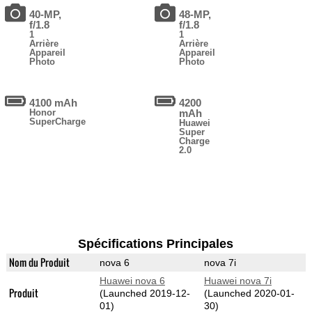
40-MP,
48-MP,
f/1.8
f/1.8
1
1
Arrière
Arrière
Appareil
Appareil
Photo
Photo
4100 mAh
4200
Honor
mAh
SuperCharge
Huawei
Super
Charge
2.0
Spécifications Principales
Nom du Produit
nova 6
nova 7i
Huawei nova 6
Huawei nova 7i
Produit
(Launched 2019-12-
(Launched 2020-01-
01)
30)