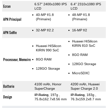
6.57" 2400x1080 IPS
6.4" 2310x1080 IPS
Ecran
LCD
LCD
40-MP f/1.8
48-MP f/1.8
APN Principal
(Primaire)
(Primaire)
32-MP f/2.2
16-MP f/2
APN Selfie
Huawei HiSilicon
KIRIN 810 SoC
Huawei HiSilicon
KIRIN 990 SoC
8GO RAM
Processeur, Memoire
8GO RAM
128GO Storage
128GO Storage
MicroSDXC
4100 mAh, Honor
4200 mAh, Huawei
Batterie
SuperCharge
Super Charge 2.0
IP Rating
, 197g
,
IP Rating
, 183g
,
Design
75.8x162.7x8.56 mm
76.3x159.2x8.7 mm