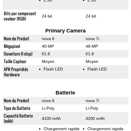
2.5D
2.5D
Bits par composant
24 bit
24 bit
couleur (RGB)
Primary Camera
Nom du Produit
nova 6
nova 7i
Mégapixel
40-MP
48-MP
Ouverture (f-stop)
f/1.8
f/1.8
Taille Capteur
Moyen
Moyen
APN Propriétés
Flash LED
Flash LED
Hardware
Batterie
Nom du Produit
nova 6
nova 7i
Type de Batterie
Li-Poly
Li-Poly
Capacité Batterie
4100 mAh
4200 mAh
(mAh)
Chargement rapide
Chargement rapide