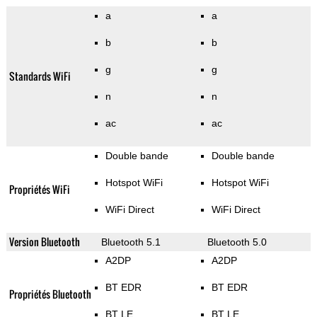
a
a
b
b
g
g
Standards WiFi
n
n
ac
ac
Double bande
Double bande
Hotspot WiFi
Hotspot WiFi
Propriétés WiFi
WiFi Direct
WiFi Direct
Version Bluetooth
Bluetooth 5.1
Bluetooth 5.0
A2DP
A2DP
BT EDR
BT EDR
Propriétés Bluetooth
BT LE
BT LE