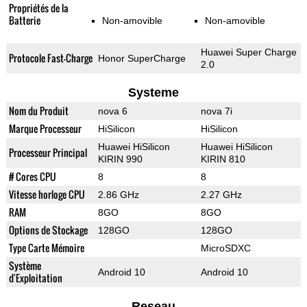
Propriétés de la
Batterie
Non-amovible
Non-amovible
Huawei Super Charge
Protocole Fast-Charge
Honor SuperCharge
2.0
Systeme
Nom du Produit
nova 6
nova 7i
Marque Processeur
HiSilicon
HiSilicon
Huawei HiSilicon
Huawei HiSilicon
Processeur Principal
KIRIN 990
KIRIN 810
# Cores CPU
8
8
Vitesse horloge CPU
2.86 GHz
2.27 GHz
RAM
8GO
8GO
Options de Stockage
128GO
128GO
Type Carte Mémoire
MicroSDXC
Système
Android 10
Android 10
d'Exploitation
Reseau