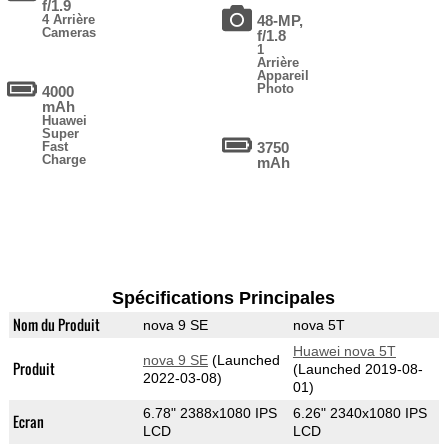
f/1.9
4 Arrière
48-MP,
Cameras
f/1.8
1
Arrière
Appareil
Photo
4000
mAh
Huawei
Super
Fast
3750
Charge
mAh
Spécifications Principales
Nom du Produit
nova 9 SE
nova 5T
Huawei nova 5T
nova 9 SE
(Launched
Produit
(Launched 2019-08-
2022-03-08)
01)
6.78" 2388x1080 IPS
6.26" 2340x1080 IPS
Ecran
LCD
LCD