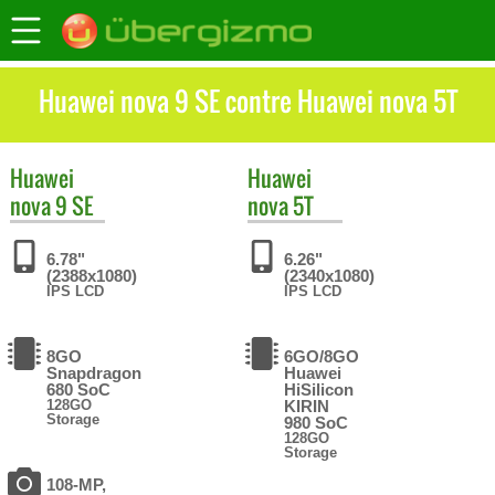
Huawei nova 9 SE contre Huawei nova 5T
Huawei
Huawei
nova 9 SE
nova 5T
6.78"
6.26"
(2388x1080)
(2340x1080)
IPS LCD
IPS LCD
8GO
6GO/8GO
Snapdragon
Huawei
680 SoC
HiSilicon
128GO
KIRIN
Storage
980 SoC
128GO
Storage
108-MP,