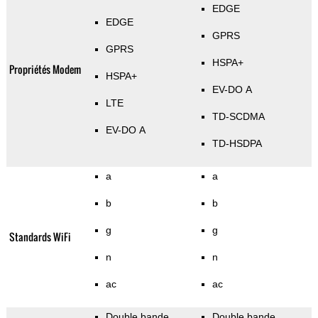
EDGE
EDGE
GPRS
GPRS
HSPA+
Propriétés Modem
HSPA+
EV-DO A
LTE
TD-SCDMA
EV-DO A
TD-HSDPA
a
a
b
b
g
g
Standards WiFi
n
n
ac
ac
Double bande
Double bande