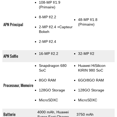
108-MP f/1.9
(Primaire)
8-MP f/2.2
48-MP f/1.8
APN Principal
(Primaire)
2-MP f/2.4
+Capteur
Bokeh
2-MP f/2.4
16-MP f/2.2
32-MP f/2
APN Selfie
Snapdragon 680
Huawei HiSilicon
SoC
KIRIN 980 SoC
8GO RAM
6GO/8GO RAM
Processeur, Memoire
128GO Storage
128GO Storage
MicroSDXC
MicroSDXC
4000 mAh, Huawei
Batterie
3750 mAh
Super Fast Charge