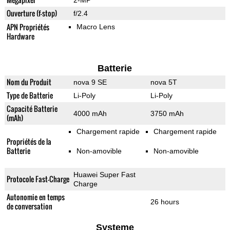
2-MP
Ouverture (f-stop)
f/2.4
APN Propriétés
Macro Lens
Hardware
Batterie
Nom du Produit
nova 9 SE
nova 5T
Type de Batterie
Li-Poly
Li-Poly
Capacité Batterie
4000 mAh
3750 mAh
(mAh)
Chargement rapide
Chargement rapide
Propriétés de la
Batterie
Non-amovible
Non-amovible
Huawei Super Fast
Protocole Fast-Charge
Charge
Autonomie en temps
26 hours
de conversation
Systeme