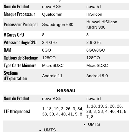
Nom du Produit
nova 9 SE
nova 5T
Marque Processeur
Qualcomm
HiSilicon
Huawei HiSilicon
Processeur Principal
Snapdragon 680
KIRIN 980
# Cores CPU
8
8
Vitesse horloge CPU
2.4 GHz
2.6 GHz
RAM
8GO
6GO/8GO
Options de Stockage
128GO
128GO
Type Carte Mémoire
MicroSDXC
MicroSDXC
Système
Android 11
Android 9.0
d'Exploitation
Reseau
Nom du Produit
nova 9 SE
nova 5T
1, 18, 19, 2, 20, 26,
1, 18, 19, 2, 26, 3, 34,
LTE (fréquences)
28, 3, 38, 4, 40, 41, 5,
38, 39, 4, 40, 41, 5, 8
7, 8
UMTS
UMTS