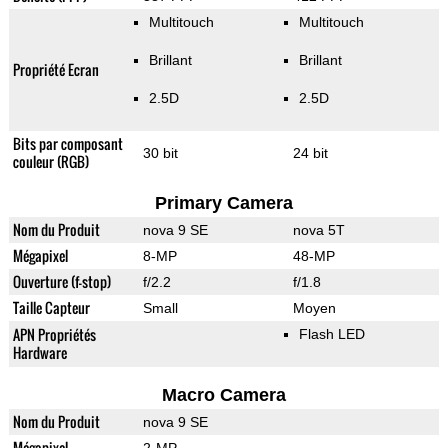
Multitouch
Multitouch
Brillant
Brillant
Propriété Ecran
2.5D
2.5D
Bits par composant
30 bit
24 bit
couleur (RGB)
Primary Camera
Nom du Produit
nova 9 SE
nova 5T
Mégapixel
8-MP
48-MP
Ouverture (f-stop)
f/2.2
f/1.8
Taille Capteur
Small
Moyen
APN Propriétés
Flash LED
Hardware
Macro Camera
Nom du Produit
nova 9 SE
Mégapixel