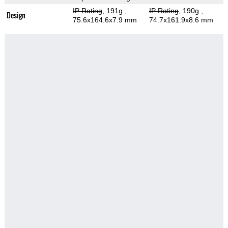
IP Rating
, 191g
,
IP Rating
, 190g
,
Design
75.6x164.6x7.9 mm
74.7x161.9x8.6 mm