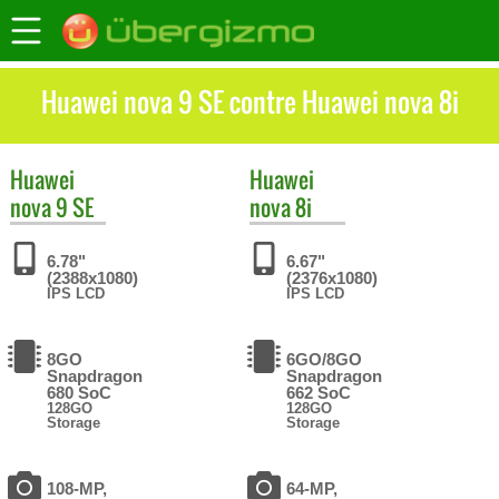
Huawei nova 9 SE contre Huawei nova 8i
Huawei
Huawei
nova 9 SE
nova 8i
6.78"
6.67"
(2388x1080)
(2376x1080)
IPS LCD
IPS LCD
8GO
6GO/8GO
Snapdragon
Snapdragon
680 SoC
662 SoC
128GO
128GO
Storage
Storage
108-MP,
64-MP,