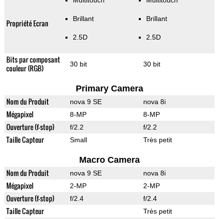
Multitouch
Multitouch
Brillant
Brillant
Propriété Ecran
2.5D
2.5D
Bits par composant
30 bit
30 bit
couleur (RGB)
Primary Camera
Nom du Produit
nova 9 SE
nova 8i
Mégapixel
8-MP
8-MP
Ouverture (f-stop)
f/2.2
f/2.2
Taille Capteur
Small
Très petit
Macro Camera
Nom du Produit
nova 9 SE
nova 8i
Mégapixel
2-MP
2-MP
Ouverture (f-stop)
f/2.4
f/2.4
Taille Capteur
Très petit