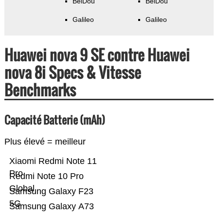
BeiDou
BeiDou
Galileo
Galileo
Huawei nova 9 SE contre Huawei
nova 8i Specs & Vitesse
Benchmarks
Capacité Batterie (mAh)
Plus élevé = meilleur
Xiaomi Redmi Note 11
Pro
Redmi Note 10 Pro
Global
Samsung Galaxy F23
5G
Samsung Galaxy A73