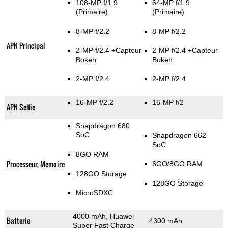
108-MP f/1.9
64-MP f/1.9
(Primaire)
(Primaire)
8-MP f/2.2
8-MP f/2.2
APN Principal
2-MP f/2.4
+Capteur
2-MP f/2.4
+Capteur
Bokeh
Bokeh
2-MP f/2.4
2-MP f/2.4
16-MP f/2.2
16-MP f/2
APN Selfie
Snapdragon 680
SoC
Snapdragon 662
SoC
8GO RAM
Processeur, Memoire
6GO/8GO RAM
128GO Storage
128GO Storage
MicroSDXC
4000 mAh, Huawei
Batterie
4300 mAh
Super Fast Charge