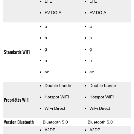
LTE
LTE
EV-DO A
EV-DO A
a
a
b
b
g
g
Standards WiFi
n
n
ac
ac
Double bande
Double bande
Hotspot WiFi
Hotspot WiFi
Propriétés WiFi
WiFi Direct
WiFi Direct
Version Bluetooth
Bluetooth 5.0
Bluetooth 5.0
A2DP
A2DP