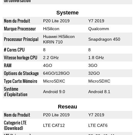
de conversation
Systeme
Nom du Produit
P20 Lite 2019
Y7 2019
Marque Processeur
HiSilicon
Qualcomm
Huawei HiSilicon
Processeur Principal
Snapdragon 450
KIRIN 710
# Cores CPU
8
8
Vitesse horloge CPU
2.2 GHz
1.8 GHz
RAM
4GO
3GO
Options de Stockage
64GO/128GO
32GO
Type Carte Mémoire
MicroSDXC
MicroSDXC
Système
Android 9.0
Android 8.1
d'Exploitation
Reseau
Nom du Produit
P20 Lite 2019
Y7 2019
Categorie LTE
LTE CAT12
LTE CAT6
(Download)