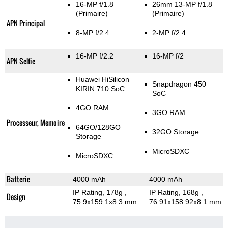
16-MP f/1.8
26mm 13-MP f/1.8
(Primaire)
(Primaire)
APN Principal
8-MP f/2.4
2-MP f/2.4
16-MP f/2.2
16-MP f/2
APN Selfie
Huawei HiSilicon
Snapdragon 450
KIRIN 710 SoC
SoC
4GO RAM
3GO RAM
Processeur, Memoire
64GO/128GO
32GO Storage
Storage
MicroSDXC
MicroSDXC
Batterie
4000 mAh
4000 mAh
IP Rating
, 178g
,
IP Rating
, 168g
,
Design
75.9x159.1x8.3 mm
76.91x158.92x8.1 mm