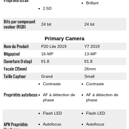
Propriété Ecran
Brillant
2.5D
Bits par composant
24 bit
24 bit
couleur (RGB)
Primary Camera
Nom du Produit
P20 Lite 2019
Y7 2019
Mégapixel
16-MP
13-MP
Ouverture (f-stop)
f/1.8
f/1.8
Focale (35mm)
26mm
Taille Capteur
Grand
Small
Contraste
Contraste
Propriétés autofocus
AF à détection de
AF à détection de
phase
phase
Flash LED
Flash LED
APN Propriétés
Autofocus
Autofocus