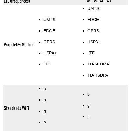
LTE (fréquences)
38, 39, 40, 41
UMTS
UMTS
EDGE
EDGE
GPRS
GPRS
HSPA+
Propriétés Modem
HSPA+
LTE
LTE
TD-SCDMA
TD-HSDPA
a
b
b
g
Standards WiFi
g
n
n