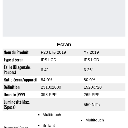
Ecran
Nom du Produit
P20 Lite 2019
Y7 2019
Type d'Ecran
IPS LCD
IPS LCD
Taille (Diagonale,
6.4"
6.26"
Pouces)
Ratio écran/appareil
84.0%
80.0%
Définition
2310x1080
1520x720
Densité (PPP)
398 PPP
269 PPP
Luminosité Max.
550 NITs
(Specs)
Multitouch
Multitouch
Brillant