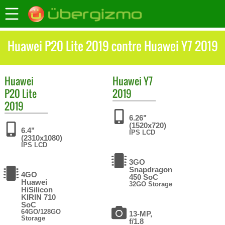
Huawei P20 Lite 2019 contre Huawei Y7 2019
Huawei
Huawei
Y7
P20 Lite
2019
2019
6.26"
(1520x720)
6.4"
IPS LCD
(2310x1080)
IPS LCD
3GO
Snapdragon
4GO
450 SoC
Huawei
32GO Storage
HiSilicon
KIRIN 710
SoC
64GO/128GO
13-MP,
Storage
f/1.8