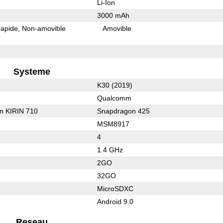
Li-Ion
3000 mAh
rapide
Non-amovible
Amovible
Systeme
K30 (2019)
Qualcomm
on KIRIN 710
Snapdragon 425
MSM8917
4
1.4 GHz
2GO
32GO
MicroSDXC
Android 9.0
Reseau