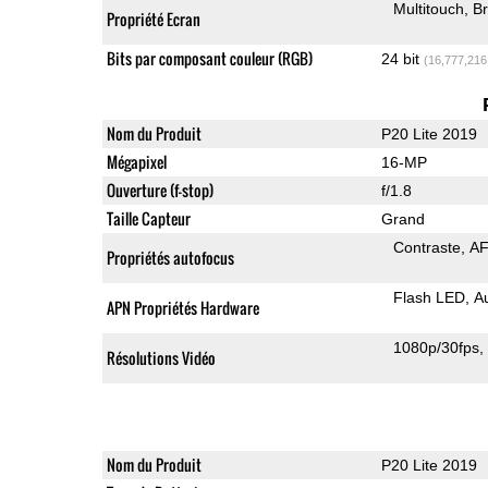
Multitouch
Br
Propriété Ecran
Bits par composant couleur (RGB)
24 bit
(16,777,216
Nom du Produit
P20 Lite 2019
Mégapixel
16-MP
Ouverture (f-stop)
f/1.8
Taille Capteur
Grand
Contraste
AF
Propriétés autofocus
Flash LED
A
APN Propriétés Hardware
1080p/30fps
Résolutions Vidéo
Nom du Produit
P20 Lite 2019