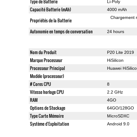
Type de Batterie
Li-Poly
Capacité Batterie (mAh)
4000 mAh
Chargement 
Propriétés de la Batterie
Autonomie en temps de conversation
24 hours
Nom du Produit
P20 Lite 2019
Marque Processeur
HiSilicon
Processeur Principal
Huawei HiSilic
Modèle (processeur)
# Cores CPU
8
Vitesse horloge CPU
2.2 GHz
RAM
4GO
Options de Stockage
64GO/128GO
Type Carte Mémoire
MicroSDXC
Système d'Exploitation
Android 9.0