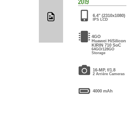
2019
6.4" (2310x1080)
IPS LCD
4GO
Huawei HiSilicon
KIRIN 710 SoC
64GO/128GO
Storage
16-MP, f/1.8
2 Arrière Cameras
4000 mAh