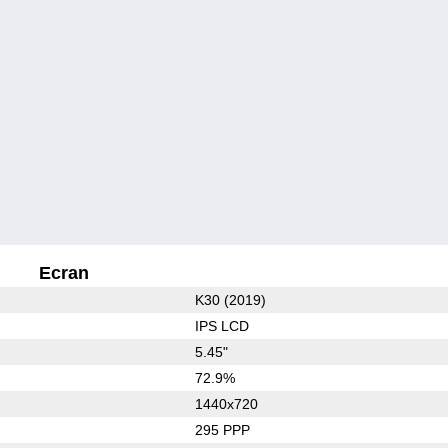
Ecran
K30 (2019)
IPS LCD
5.45"
72.9%
1440x720
295 PPP