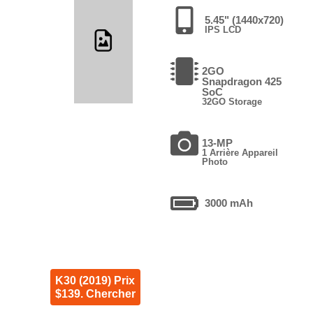
5.45" (1440x720)
IPS LCD
2GO
Snapdragon 425
SoC
32GO Storage
13-MP
1 Arrière Appareil
Photo
3000 mAh
K30 (2019) Prix
$139. Chercher