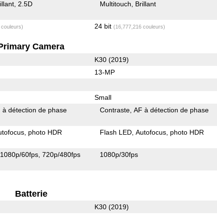
illant
2.5D
Multitouch
Brillant
24 bit
 couleurs)
(16,777,216 couleurs)
Primary Camera
K30 (2019)
13-MP
Small
 à détection de phase
Contraste
AF à détection de phase
utofocus
photo HDR
Flash LED
Autofocus
photo HDR
1080p/60fps
720p/480fps
1080p/30fps
Batterie
K30 (2019)