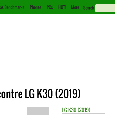
as Benchmarks
Phones
PCs
HOT!
More
Search
contre LG K30 (2019)
LG
K30 (2019)