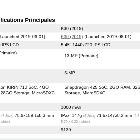
fications Principales
K30 (2019)
Launched 2019-06-01)
K30 (2019)
(Launched 2019-08-01)
0 IPS LCD
5.45" 1440x720 IPS LCD
Primaire)
13-MP
(Primaire)
5-MP
icon KIRIN 710 SoC
4GO
Snapdragon 425 SoC
2GO RAM
32
28GO Storage
MicroSDXC
Storage
MicroSDXC
3000 mAh
g
, 75.9x159.1x8.3 mm
IPxx, 147g
, 71.5x147x8.2 mm
(6.3oz)
(5.2oz)
(2.8
inches)
5.79 x 0.32 inches)
$139