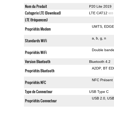
Nom du Produit
P20 Lite 2019
Categorie LTE (Download)
LTE CAT12
603
LTE (fréquences)
UMTS
EDG
Propriétés Modem
a
b
g
n
Standards WiFi
Double band
Propriétés WiFi
Version Bluetooth
Bluetooth 4.2
A2DP
BT ED
Propriétés Bluetooth
NFC Présent
Propriétés NFC
Type de Connecteur
USB Type C
USB 2.0
US
Propriétés Connecteur