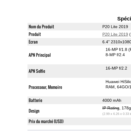
Spéci
Nom du Produit
P20 Lite 2019
Produit
P20 Lite 2019
(
Ecran
6.4" 2310x108
16-MP f/1.8
(
APN Principal
8-MP f/2.4
16-MP f/2.2
APN Selfie
Huawei HiSil
Processeur, Memoire
RAM
64GO/1
Batterie
4000 mAh
IP Rating
, 178
Design
(2.99 x 6.26 x 0.33 
Prix du marché (USD)