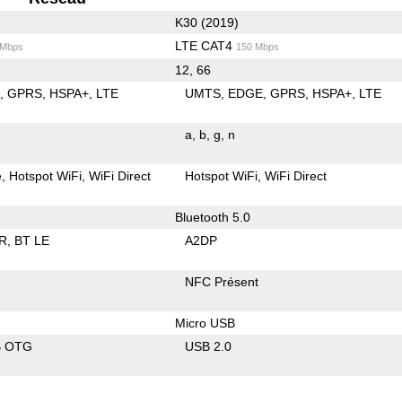
K30 (2019)
LTE CAT4
 Mbps
150 Mbps
12, 66
E
GPRS
HSPA+
LTE
UMTS
EDGE
GPRS
HSPA+
LTE
a
b
g
n
e
Hotspot WiFi
WiFi Direct
Hotspot WiFi
WiFi Direct
Bluetooth 5.0
R
BT LE
A2DP
NFC Présent
Micro USB
B OTG
USB 2.0