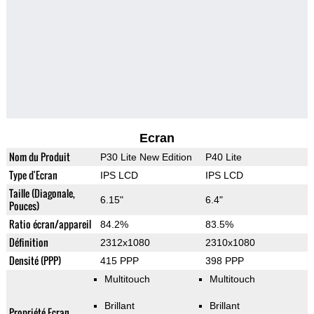
Ecran
Nom du Produit
P30 Lite New Edition
P40 Lite
Type d'Ecran
IPS LCD
IPS LCD
Taille (Diagonale,
6.15"
6.4"
Pouces)
Ratio écran/appareil
84.2%
83.5%
Définition
2312x1080
2310x1080
Densité (PPP)
415 PPP
398 PPP
Multitouch
Multitouch
Brillant
Brillant
Propriété Ecran