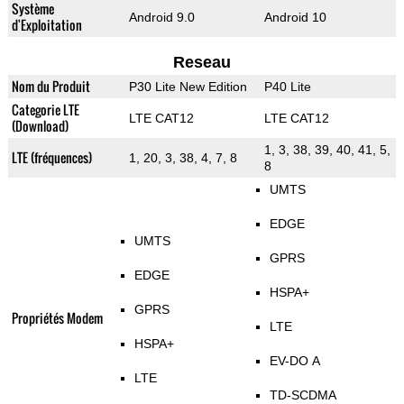
Système
Android 9.0
Android 10
d'Exploitation
Reseau
Nom du Produit
P30 Lite New Edition
P40 Lite
Categorie LTE
LTE CAT12
LTE CAT12
(Download)
1, 3, 38, 39, 40, 41, 5,
LTE (fréquences)
1, 20, 3, 38, 4, 7, 8
8
UMTS
EDGE
UMTS
GPRS
EDGE
HSPA+
GPRS
Propriétés Modem
LTE
HSPA+
EV-DO A
LTE
TD-SCDMA