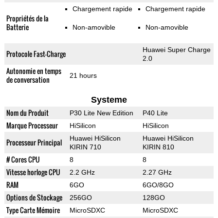
Chargement rapide
Chargement rapide
Propriétés de la
Batterie
Non-amovible
Non-amovible
Huawei Super Charge
Protocole Fast-Charge
2.0
Autonomie en temps
21 hours
de conversation
Systeme
Nom du Produit
P30 Lite New Edition
P40 Lite
Marque Processeur
HiSilicon
HiSilicon
Huawei HiSilicon
Huawei HiSilicon
Processeur Principal
KIRIN 710
KIRIN 810
# Cores CPU
8
8
Vitesse horloge CPU
2.2 GHz
2.27 GHz
RAM
6GO
6GO/8GO
Options de Stockage
256GO
128GO
Type Carte Mémoire
MicroSDXC
MicroSDXC