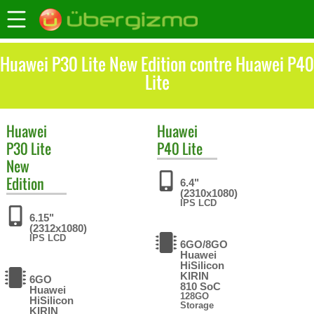
Huawei P30 Lite New Edition contre Huawei P40
Lite
Huawei
Huawei
P30 Lite
P40 Lite
New
Edition
6.4"
(2310x1080)
IPS LCD
6.15"
(2312x1080)
IPS LCD
6GO/8GO
Huawei
HiSilicon
KIRIN
6GO
810 SoC
Huawei
128GO
HiSilicon
Storage
KIRIN