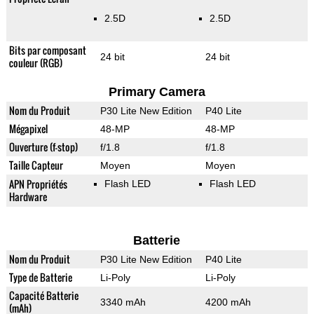
2.5D
2.5D
Bits par composant
24 bit
24 bit
couleur (RGB)
Primary Camera
Nom du Produit
P30 Lite New Edition
P40 Lite
Mégapixel
48-MP
48-MP
Ouverture (f-stop)
f/1.8
f/1.8
Taille Capteur
Moyen
Moyen
APN Propriétés
Flash LED
Flash LED
Hardware
Batterie
Nom du Produit
P30 Lite New Edition
P40 Lite
Type de Batterie
Li-Poly
Li-Poly
Capacité Batterie
3340 mAh
4200 mAh
(mAh)