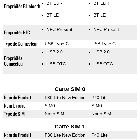
BT EDR
BT EDR
Propriétés Bluetooth
BT LE
BT LE
NFC Présent
NFC Présent
Propriétés NFC
Type de Connecteur
USB Type C
USB Type C
USB 2.0
USB 2.0
Propriétés
Connecteur
USB OTG
USB OTG
Carte SIM 0
Nom du Produit
P30 Lite New Edition
P40 Lite
Nom Unique
SIM0
SIM0
Type de SIM
Nano SIM
Nano SIM
Carte SIM 1
Nom du Produit
P30 Lite New Edition
P40 Lite