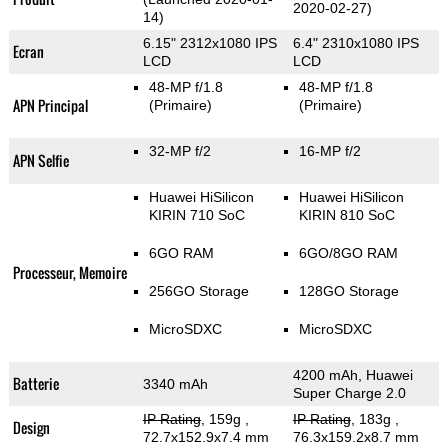
2020-02-27)
14)
6.15" 2312x1080 IPS
6.4" 2310x1080 IPS
Ecran
LCD
LCD
48-MP f/1.8
48-MP f/1.8
APN Principal
(Primaire)
(Primaire)
32-MP f/2
16-MP f/2
APN Selfie
Huawei HiSilicon
Huawei HiSilicon
KIRIN 710 SoC
KIRIN 810 SoC
6GO RAM
6GO/8GO RAM
Processeur, Memoire
256GO Storage
128GO Storage
MicroSDXC
MicroSDXC
4200 mAh, Huawei
Batterie
3340 mAh
Super Charge 2.0
IP Rating
, 159g
,
IP Rating
, 183g
,
Design
72.7x152.9x7.4 mm
76.3x159.2x8.7 mm