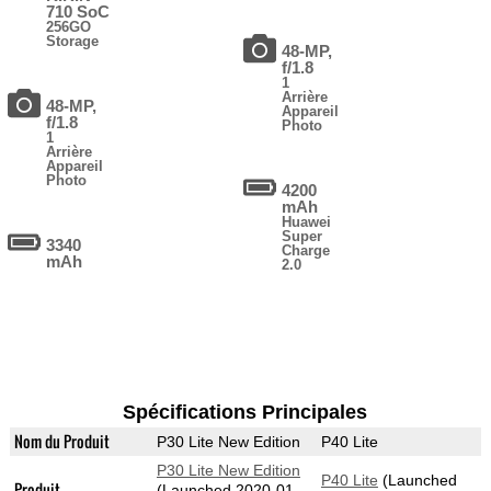
710 SoC
256GO
Storage
48-MP,
f/1.8
1
Arrière
48-MP,
Appareil
f/1.8
Photo
1
Arrière
Appareil
Photo
4200
mAh
Huawei
Super
3340
Charge
mAh
2.0
Spécifications Principales
Nom du Produit
P30 Lite New Edition
P40 Lite
P30 Lite New Edition
P40 Lite
(Launched
Produit
(Launched 2020-01-