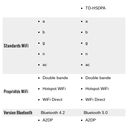
TD-HSDPA
a
a
b
b
g
g
Standards WiFi
n
n
ac
ac
Double bande
Double bande
Hotspot WiFi
Hotspot WiFi
Propriétés WiFi
WiFi Direct
WiFi Direct
Version Bluetooth
Bluetooth 4.2
Bluetooth 5.0
A2DP
A2DP