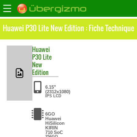
Huawei P30 Lite New Edition : Fiche Technique
Huawei
P30 Lite
New
Edition
6.15"
(2312x1080)
IPS LCD
6GO
Huawei
HiSilicon
KIRIN
710 SoC
256GO