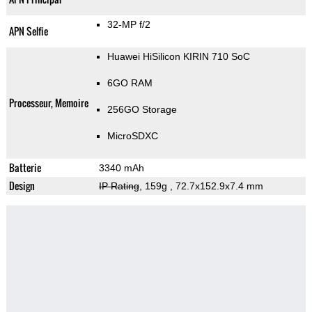
32-MP f/2
APN Selfie
Huawei HiSilicon KIRIN 710 SoC
6GO RAM
Processeur, Memoire
256GO Storage
MicroSDXC
Batterie
3340 mAh
Design
IP Rating
, 159g
, 72.7x152.9x7.4 mm