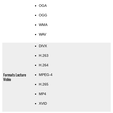
OGA
OGG
WMA
WAV
DIVX
H.263
H.264
Formats Lecture
MPEG-4
Vidéo
H.265
MP4
XVID