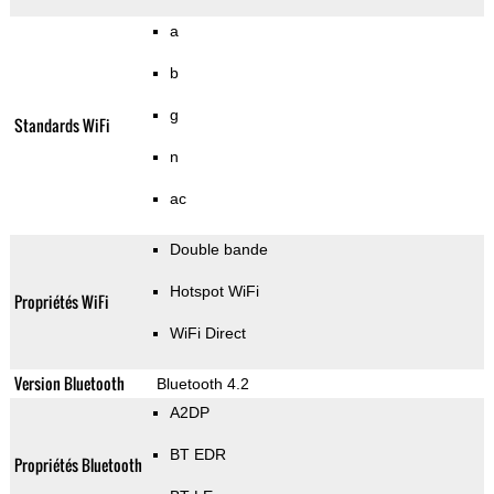
a
b
g
Standards WiFi
n
ac
Double bande
Hotspot WiFi
Propriétés WiFi
WiFi Direct
Version Bluetooth
Bluetooth 4.2
A2DP
BT EDR
Propriétés Bluetooth