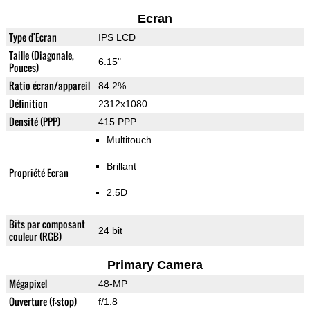
Ecran
Type d'Ecran
IPS LCD
Taille (Diagonale,
6.15"
Pouces)
Ratio écran/appareil
84.2%
Définition
2312x1080
Densité (PPP)
415 PPP
Multitouch
Brillant
Propriété Ecran
2.5D
Bits par composant
24 bit
couleur (RGB)
Primary Camera
Mégapixel
48-MP
Ouverture (f-stop)
f/1.8