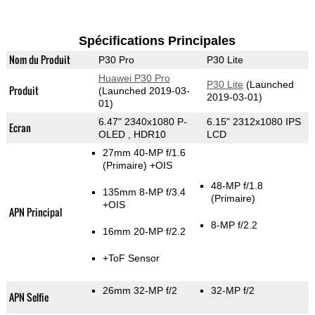
Spécifications Principales
Nom du Produit
P30 Pro
P30 Lite
Huawei P30 Pro
P30 Lite
(Launched
Produit
(Launched 2019-03-
2019-03-01)
01)
6.47" 2340x1080 P-
6.15" 2312x1080 IPS
Ecran
OLED , HDR10
LCD
27mm 40-MP f/1.6
(Primaire)
+OIS
48-MP f/1.8
135mm 8-MP f/3.4
(Primaire)
+OIS
APN Principal
8-MP f/2.2
16mm 20-MP f/2.2
+ToF Sensor
26mm 32-MP f/2
32-MP f/2
APN Selfie