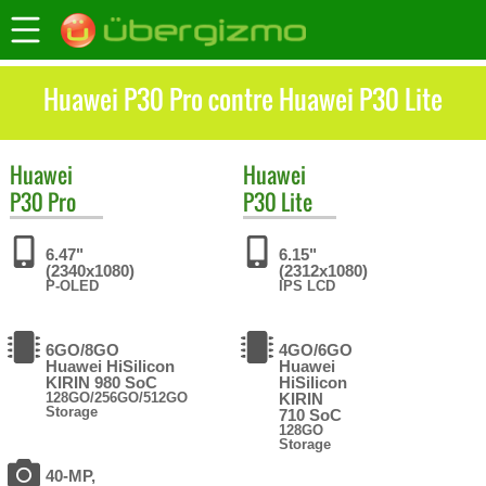
Huawei P30 Pro contre Huawei P30 Lite
Huawei
Huawei
P30 Pro
P30 Lite
6.47"
6.15"
(2340x1080)
(2312x1080)
P-OLED
IPS LCD
6GO/8GO
4GO/6GO
Huawei HiSilicon
Huawei
KIRIN 980 SoC
HiSilicon
128GO/256GO/512GO
KIRIN
Storage
710 SoC
128GO
Storage
40-MP,