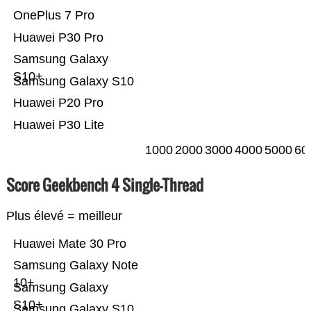
OnePlus 7 Pro
Huawei P30 Pro
Samsung Galaxy
S10+
Samsung Galaxy S10
Huawei P20 Pro
Huawei P30 Lite
1000
2000
3000
4000
5000
60
Score Geekbench 4 Single-Thread
Plus élevé = meilleur
Huawei Mate 30 Pro
Samsung Galaxy Note
10+
Samsung Galaxy
S10+
Samsung Galaxy S10