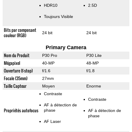
HDR10
2.5D
Toujours Visible
Bits par composant
24 bit
24 bit
couleur (RGB)
Primary Camera
Nom du Produit
P30 Pro
P30 Lite
Mégapixel
40-MP
48-MP
Ouverture (f-stop)
f/1.6
f/1.8
Focale (35mm)
27mm
Taille Capteur
Moyen
Enorme
Contraste
Contraste
AF à détection de
Propriétés autofocus
phase
AF à détection de
phase
AF Laser