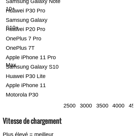
Samsung Galaxy Note
10+
Huawei P30 Pro
Samsung Galaxy
S10+
Huawei P20 Pro
OnePlus 7 Pro
OnePlus 7T
Apple iPhone 11 Pro
Max
Samsung Galaxy S10
Huawei P30 Lite
Apple iPhone 11
Motorola P30
2500
3000
3500
4000
45
Vitesse de chargement
Plus élevé = meilleur