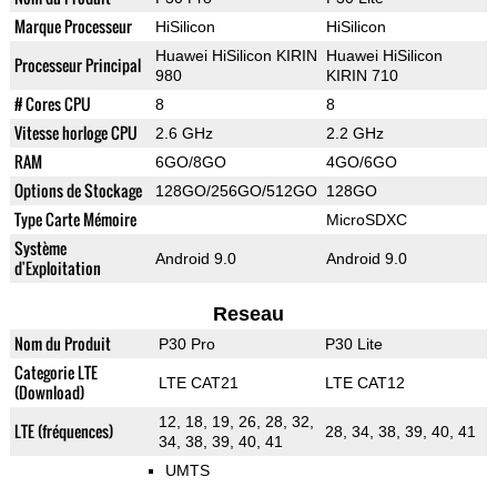
Marque Processeur
HiSilicon
HiSilicon
Huawei HiSilicon KIRIN
Huawei HiSilicon
Processeur Principal
980
KIRIN 710
# Cores CPU
8
8
Vitesse horloge CPU
2.6 GHz
2.2 GHz
RAM
6GO/8GO
4GO/6GO
Options de Stockage
128GO/256GO/512GO
128GO
Type Carte Mémoire
MicroSDXC
Système
Android 9.0
Android 9.0
d'Exploitation
Reseau
Nom du Produit
P30 Pro
P30 Lite
Categorie LTE
LTE CAT21
LTE CAT12
(Download)
12, 18, 19, 26, 28, 32,
LTE (fréquences)
28, 34, 38, 39, 40, 41
34, 38, 39, 40, 41
UMTS