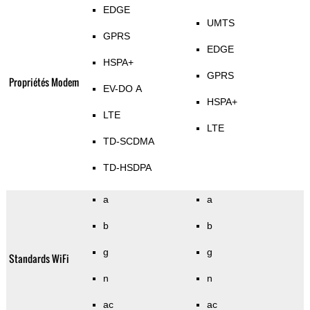
EDGE
UMTS
GPRS
EDGE
HSPA+
GPRS
Propriétés Modem
EV-DO A
HSPA+
LTE
LTE
TD-SCDMA
TD-HSDPA
a
a
b
b
g
g
Standards WiFi
n
n
ac
ac