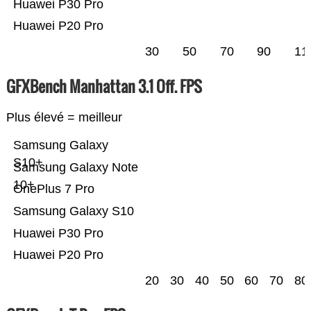
Huawei P30 Pro
Huawei P20 Pro
30
50
70
90
11
GFXBench Manhattan 3.1 Off. FPS
Plus élevé = meilleur
Samsung Galaxy
S10+
Samsung Galaxy Note
10+
OnePlus 7 Pro
Samsung Galaxy S10
Huawei P30 Pro
Huawei P20 Pro
20
30
40
50
60
70
80