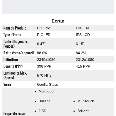
Ecran
Nom du Produit
P30 Pro
P30 Lite
Type d'Ecran
P-OLED
IPS LCD
Taille (Diagonale,
6.47"
6.15"
Pouces)
Ratio écran/appareil
88.6%
84.2%
Définition
2340x1080
2312x1080
Densité (PPP)
398 PPP
415 PPP
Luminosité Max.
570 NITs
(Specs)
Verre
Gorilla Glass
Multitouch
Brillant
Multitouch
2.5D
Brillant
Propriété Ecran