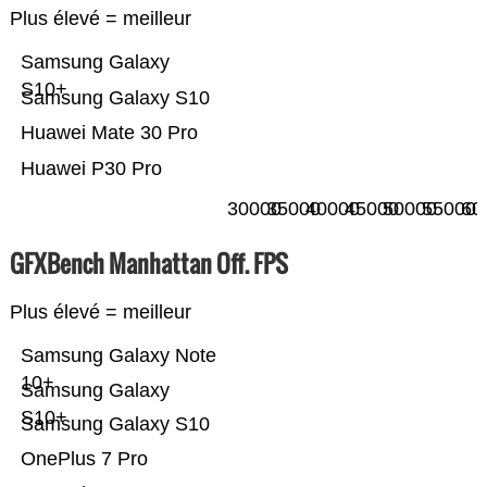
Plus élevé = meilleur
Samsung Galaxy
S10+
Samsung Galaxy S10
Huawei Mate 30 Pro
Huawei P30 Pro
30000
35000
40000
45000
50000
55000
60
GFXBench Manhattan Off. FPS
Plus élevé = meilleur
Samsung Galaxy Note
10+
Samsung Galaxy
S10+
Samsung Galaxy S10
OnePlus 7 Pro