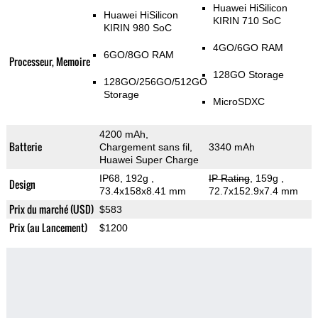
Huawei HiSilicon
Huawei HiSilicon
KIRIN 710 SoC
KIRIN 980 SoC
4GO/6GO RAM
6GO/8GO RAM
Processeur, Memoire
128GO Storage
128GO/256GO/512GO
Storage
MicroSDXC
4200 mAh,
Batterie
Chargement sans fil,
3340 mAh
Huawei Super Charge
IP68, 192g
,
IP Rating
, 159g
,
Design
73.4x158x8.41 mm
72.7x152.9x7.4 mm
Prix du marché (USD)
$583
Prix (au Lancement)
$1200