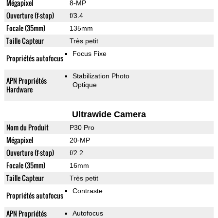
Mégapixel
8-MP
Ouverture (f-stop)
f/3.4
Focale (35mm)
135mm
Taille Capteur
Très petit
Focus Fixe
Propriétés autofocus
Stabilization Photo
APN Propriétés
Optique
Hardware
Ultrawide Camera
Nom du Produit
P30 Pro
Mégapixel
20-MP
Ouverture (f-stop)
f/2.2
Focale (35mm)
16mm
Taille Capteur
Très petit
Contraste
Propriétés autofocus
APN Propriétés
Autofocus