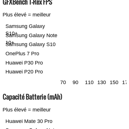
GFXBench T-Rex FPS
Plus élevé = meilleur
Samsung Galaxy
S10+
Samsung Galaxy Note
10+
Samsung Galaxy S10
OnePlus 7 Pro
Huawei P30 Pro
Huawei P20 Pro
70
90
110
130
150
17
Capacité Batterie (mAh)
Plus élevé = meilleur
Huawei Mate 30 Pro