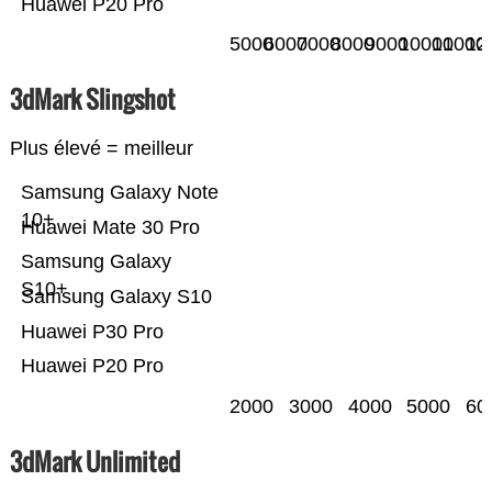
Huawei P20 Pro
5000
6000
7000
8000
9000
10000
11000
12
3dMark Slingshot
Plus élevé = meilleur
Samsung Galaxy Note
10+
Huawei Mate 30 Pro
Samsung Galaxy
S10+
Samsung Galaxy S10
Huawei P30 Pro
Huawei P20 Pro
2000
3000
4000
5000
60
3dMark Unlimited