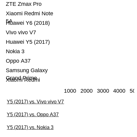
ZTE Zmax Pro
Xiaomi Redmi Note
5A
Huawei Y6 (2018)
Vivo vivo V7
Huawei Y5 (2017)
Nokia 3
Oppo A37
Samsung Galaxy
Grand Prime
Xiaomi Redmi
1000
2000
3000
4000
50
Y5 (2017) vs. Vivo vivo V7
Y5 (2017) vs. Oppo A37
Y5 (2017) vs. Nokia 3