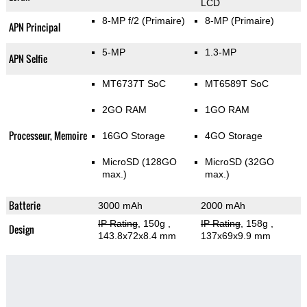
LCD
8-MP f/2
(Primaire)
8-MP
(Primaire)
APN Principal
5-MP
1.3-MP
APN Selfie
MT6737T SoC
MT6589T SoC
2GO RAM
1GO RAM
Processeur, Memoire
16GO Storage
4GO Storage
MicroSD (128GO
MicroSD (32GO
max.)
max.)
Batterie
3000 mAh
2000 mAh
IP Rating
, 150g
,
IP Rating
, 158g
,
Design
143.8x72x8.4 mm
137x69x9.9 mm