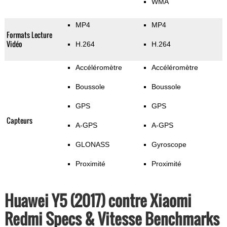
WMA
MP4
MP4
Formats Lecture
Vidéo
H.264
H.264
Accéléromètre
Accéléromètre
Boussole
Boussole
GPS
GPS
Capteurs
A-GPS
A-GPS
GLONASS
Gyroscope
Proximité
Proximité
Huawei Y5 (2017) contre Xiaomi
Redmi Specs & Vitesse Benchmarks