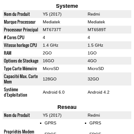
Systeme
Nom du Produit
Y5 (2017)
Redmi
Marque Processeur
Mediatek
Mediatek
Processeur Principal
MT6737T
MT6589T
# Cores CPU
4
4
Vitesse horloge CPU
1.4 GHz
1.5 GHz
RAM
2GO
1GO
Options de Stockage
16GO
4GO
Type Carte Mémoire
MicroSD
MicroSD
Capacité Max. Carte
128GO
32GO
Mem
Système
Android 6.0
Android 4.2
d'Exploitation
Reseau
Nom du Produit
Y5 (2017)
Redmi
GPRS
GPRS
Propriétés Modem