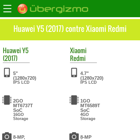
Huawei Y5 (2017) contre Xiaomi Redmi
Huawei
Y5
Xiaomi
(2017)
Redmi
5"
4.7"
(1280x720)
(1280x720)
IPS LCD
IPS LCD
2GO
1GO
MT6737T
MT6589T
SoC
SoC
16GO
4GO
Storage
Storage
8-MP,
8-MP